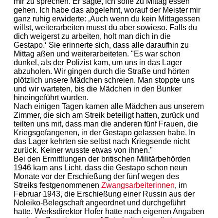
mir zu sprechen. Er sagte, ich solle zu Mittag essen
gehen. Ich habe das abgelehnt, worauf der Meister mir
ganz ruhig erwiderte: ‚Auch wenn du kein Mittagessen
willst, weiterarbeiten musst du aber sowieso. Falls du
dich weigerst zu arbeiten, holt man dich in die
Gestapo.‘ Sie erinnerte sich, dass alle daraufhin zu
Mittag aßen und weiterarbeiteten. "Es war schon
dunkel, als der Polizist kam, um uns in das Lager
abzuholen. Wir gingen durch die Straße und hörten
plötzlich unsere Mädchen schreien. Man stoppte uns
und wir warteten, bis die Mädchen in den Bunker
hineingeführt wurden.
Nach einigen Tagen kamen alle Mädchen aus unserem
Zimmer, die sich am Streik beteiligt hatten, zurück und
teilten uns mit, dass man die anderen fünf Frauen, die
Kriegsgefangenen, in der Gestapo gelassen habe. In
das Lager kehrten sie selbst nach Kriegsende nicht
zurück. Keiner wusste etwas von ihnen."
Bei den Ermittlungen der britischen Militärbehörden
1946 kam ans Licht, dass die Gestapo schon neun
Monate vor der Erschießung der fünf wegen des
Streiks festgenommenen
Zwangsarbeiterinnen
, im
Februar 1943, die Erschießung einer Russin aus der
Noleiko-Belegschaft angeordnet und durchgeführt
hatte. Werksdirektor Hofer hatte nach eigenen Angaben