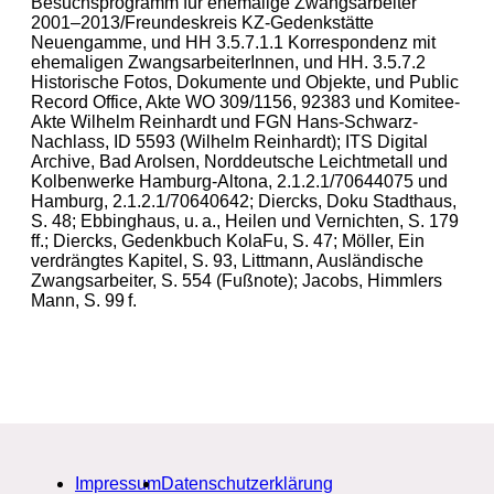
Besuchsprogramm für ehemalige Zwangsarbeiter
2001–2013/Freundeskreis KZ-Gedenkstätte
Neuengamme, und HH 3.5.7.1.1 Korrespondenz mit
ehemaligen ZwangsarbeiterInnen, und HH. 3.5.7.2
Historische Fotos, Dokumente und Objekte, und Public
Record Office, Akte WO 309/1156, 92383 und Komitee-
Akte Wilhelm Reinhardt und FGN Hans-Schwarz-
Nachlass, ID 5593 (Wilhelm Reinhardt); ITS Digital
Archive, Bad Arolsen, Norddeutsche Leichtmetall und
Kolbenwerke Hamburg-Altona, 2.1.2.1/70644075 und
Hamburg, 2.1.2.1/70640642; Diercks, Doku Stadthaus,
S. 48; Ebbinghaus, u. a., Heilen und Vernichten, S. 179
ff.; Diercks, Gedenkbuch KolaFu, S. 47; Möller, Ein
verdrängtes Kapitel, S. 93, Littmann, Ausländische
Zwangsarbeiter, S. 554 (Fußnote); Jacobs, Himmlers
Mann, S. 99 f.
Impressum
Datenschutzerklärung