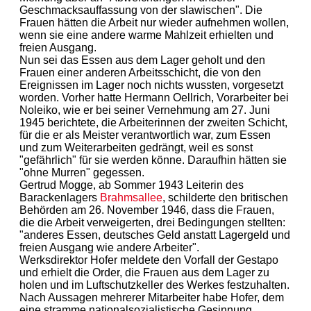
Geschmacksauffassung von der slawischen". Die
Frauen hätten die Arbeit nur wieder aufnehmen wollen,
wenn sie eine andere warme Mahlzeit erhielten und
freien Ausgang.
Nun sei das Essen aus dem Lager geholt und den
Frauen einer anderen Arbeitsschicht, die von den
Ereignissen im Lager noch nichts wussten, vorgesetzt
worden. Vorher hatte Hermann Oellrich, Vorarbeiter bei
Noleiko, wie er bei seiner Vernehmung am 27. Juni
1945 berichtete, die Arbeiterinnen der zweiten Schicht,
für die er als Meister verantwortlich war, zum Essen
und zum Weiterarbeiten gedrängt, weil es sonst
"gefährlich" für sie werden könne. Daraufhin hätten sie
"ohne Murren" gegessen.
Gertrud Mogge, ab Sommer 1943 Leiterin des
Barackenlagers
Brahmsallee
, schilderte den britischen
Behörden am 26. November 1946, dass die Frauen,
die die Arbeit verweigerten, drei Bedingungen stellten:
"anderes Essen, deutsches Geld anstatt Lagergeld und
freien Ausgang wie andere Arbeiter".
Werksdirektor Hofer meldete den Vorfall der Gestapo
und erhielt die Order, die Frauen aus dem Lager zu
holen und im Luftschutzkeller des Werkes festzuhalten.
Nach Aussagen mehrerer Mitarbeiter habe Hofer, dem
eine stramme nationalsozialistische Gesinnung