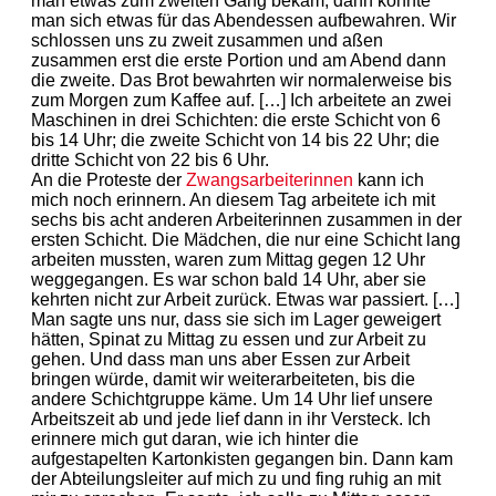
man etwas zum zweiten Gang bekam, dann konnte
man sich etwas für das Abendessen aufbewahren. Wir
schlossen uns zu zweit zusammen und aßen
zusammen erst die erste Portion und am Abend dann
die zweite. Das Brot bewahrten wir normalerweise bis
zum Morgen zum Kaffee auf. […] Ich arbeitete an zwei
Maschinen in drei Schichten: die erste Schicht von 6
bis 14 Uhr; die zweite Schicht von 14 bis 22 Uhr; die
dritte Schicht von 22 bis 6 Uhr.
An die Proteste der
Zwangsarbeiterinnen
kann ich
mich noch erinnern. An diesem Tag arbeitete ich mit
sechs bis acht anderen Arbeiterinnen zusammen in der
ersten Schicht. Die Mädchen, die nur eine Schicht lang
arbeiten mussten, waren zum Mittag gegen 12 Uhr
weggegangen. Es war schon bald 14 Uhr, aber sie
kehrten nicht zur Arbeit zurück. Etwas war passiert. […]
Man sagte uns nur, dass sie sich im Lager geweigert
hätten, Spinat zu Mittag zu essen und zur Arbeit zu
gehen. Und dass man uns aber Essen zur Arbeit
bringen würde, damit wir weiterarbeiteten, bis die
andere Schichtgruppe käme. Um 14 Uhr lief unsere
Arbeitszeit ab und jede lief dann in ihr Versteck. Ich
erinnere mich gut daran, wie ich hinter die
aufgestapelten Kartonkisten gegangen bin. Dann kam
der Abteilungsleiter auf mich zu und fing ruhig an mit