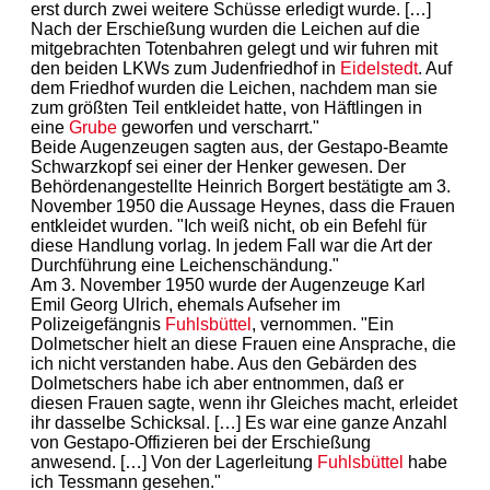
erst durch zwei weitere Schüsse erledigt wurde. […]
Nach der Erschießung wurden die Leichen auf die
mitgebrachten Totenbahren gelegt und wir fuhren mit
den beiden LKWs zum Judenfriedhof in
Eidelstedt
. Auf
dem Friedhof wurden die Leichen, nachdem man sie
zum größten Teil entkleidet hatte, von Häftlingen in
eine
Grube
geworfen und verscharrt."
Beide Augenzeugen sagten aus, der Gestapo-Beamte
Schwarzkopf sei einer der Henker gewesen. Der
Behördenangestellte Heinrich Borgert bestätigte am 3.
November 1950 die Aussage Heynes, dass die Frauen
entkleidet wurden. "Ich weiß nicht, ob ein Befehl für
diese Handlung vorlag. In jedem Fall war die Art der
Durchführung eine Leichenschändung."
Am 3. November 1950 wurde der Augenzeuge Karl
Emil Georg Ulrich, ehemals Aufseher im
Polizeigefängnis
Fuhlsbüttel
, vernommen. "Ein
Dolmetscher hielt an diese Frauen eine Ansprache, die
ich nicht verstanden habe. Aus den Gebärden des
Dolmetschers habe ich aber entnommen, daß er
diesen Frauen sagte, wenn ihr Gleiches macht, erleidet
ihr dasselbe Schicksal. […] Es war eine ganze Anzahl
von Gestapo-Offizieren bei der Erschießung
anwesend. […] Von der Lagerleitung
Fuhlsbüttel
habe
ich Tessmann gesehen."