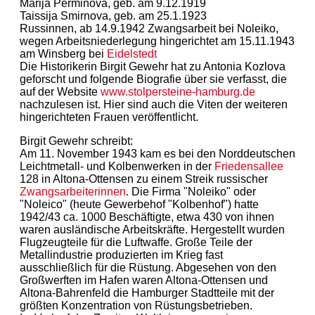
Marija Perminova, geb. am 9.12.1919
Taissija Smirnova, geb. am 25.1.1923
Russinnen, ab 14.9.1942 Zwangsarbeit bei Noleiko,
wegen Arbeitsniederlegung hingerichtet am 15.11.1943
am Winsberg bei
Eidelstedt
Die Historikerin Birgit Gewehr hat zu Antonia Kozlova
geforscht und folgende Biografie über sie verfasst, die
auf der Website
www.stolpersteine-hamburg.de
nachzulesen ist. Hier sind auch die Viten der weiteren
hingerichteten Frauen veröffentlicht.
Birgit Gewehr schreibt:
Am 11. November 1943 kam es bei den Norddeutschen
Leichtmetall- und Kolbenwerken in der
Friedensallee
128 in Altona-Ottensen zu einem Streik russischer
Zwangsarbeiterinnen
. Die Firma "Noleiko" oder
"Noleico" (heute Gewerbehof "Kolbenhof") hatte
1942/43 ca. 1000 Beschäftigte, etwa 430 von ihnen
waren ausländische Arbeitskräfte. Hergestellt wurden
Flugzeugteile für die Luftwaffe. Große Teile der
Metallindustrie produzierten im Krieg fast
ausschließlich für die Rüstung. Abgesehen von den
Großwerften im Hafen waren Altona-Ottensen und
Altona-Bahrenfeld die Hamburger Stadtteile mit der
größten Konzentration von Rüstungsbetrieben.