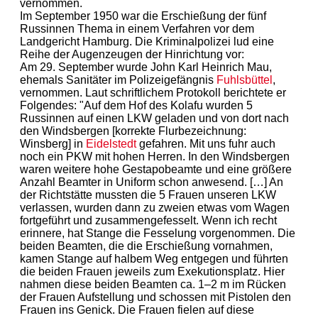
vernommen.
Im September 1950 war die Erschießung der fünf
Russinnen Thema in einem Verfahren vor dem
Landgericht Hamburg. Die Kriminalpolizei lud eine
Reihe der Augenzeugen der Hinrichtung vor:
Am 29. September wurde John Karl Heinrich Mau,
ehemals Sanitäter im Polizeigefängnis
Fuhlsbüttel
,
vernommen. Laut schriftlichem Protokoll berichtete er
Folgendes: "Auf dem Hof des Kolafu wurden 5
Russinnen auf einen LKW geladen und von dort nach
den Windsbergen [korrekte Flurbezeichnung:
Winsberg] in
Eidelstedt
gefahren. Mit uns fuhr auch
noch ein PKW mit hohen Herren. In den Windsbergen
waren weitere hohe Gestapobeamte und eine größere
Anzahl Beamter in Uniform schon anwesend. […] An
der Richtstätte mussten die 5 Frauen unseren LKW
verlassen, wurden dann zu zweien etwas vom Wagen
fortgeführt und zusammengefesselt. Wenn ich recht
erinnere, hat Stange die Fesselung vorgenommen. Die
beiden Beamten, die die Erschießung vornahmen,
kamen Stange auf halbem Weg entgegen und führten
die beiden Frauen jeweils zum Exekutionsplatz. Hier
nahmen diese beiden Beamten ca. 1–2 m im Rücken
der Frauen Aufstellung und schossen mit Pistolen den
Frauen ins Genick. Die Frauen fielen auf diese