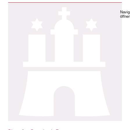
Navig
öffne