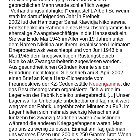
gebrechlichen Mann wurde schließlich wegen
"Verhandlungsunfähigkeit" eingestellt. Albert Schweim
starb im darauf folgenden Jahr in Freiheit.
2002 lud der Hamburger Senat Klawidja Nikolaewna
Fentschenko im Rahmen eines Besuchsprogramms für
ehemalige Zwangsbeschäftigte in die Hansestadt ein.
Sie war Ende Mai 1943 im Alter von 19 Jahren unter
dem Namen Nikitina aus ihrem ukrainischen Heimatort
Dnepropetrowsk verschleppt und von Juni 1943 bis
Mai 1945 dem kriegswichtigen Rüstungsbetrieb
Noleiko als Zwangsarbeiterin zugewiesen worden.
Aus gesundheitlichen Gründen konnte sie der
Einladung nicht folgen. Sie schrieb am 8. April 2002
einen Brief an Katja Hertz-Eichenrode vom
Freundeskreis der KZ-Gedenkstätte
Neuengamme
, die
das Besuchsprogramm organisierte. "Ich wurde im
Lager von der Fabrik Noleiko untergebracht. […] Unser
Lager war für Unbefugte unbetretbar und lag nicht weit
weg von der Fabrik, ungefähr zehn Minuten zu Fuß. Im
Lager hielten sich mehr als sechzig Menschen auf,
fünfzehn bis zwanzig Mädchen waren Zivilistinnen,
während die anderen Kriegsgefangene waren. Man
gab uns zu wenig zu essen. Einmal am Tag gab man
uns warmes Essen und 200 bis 250 Gramm Brot. Wenn