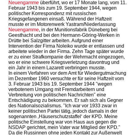
Neuengamme
überführt, wo er 17 Monate lang, vom 11.
Februar 1943 bis zum 19. September 1944, wegen
politischer Korrespondenz mit russischen
Kriegsgefangenen einsaß. Während der Haftzeit
musste er im Motorenwerk Yastram/Niederlassung
Neuengamme
, in der Munitionsfabrik Düneberg bei
Geesthacht und bei den Hermann-Göring-Werken in
Drütte bei Salzgitter arbeiten. Aufgrund einer
Intervention der Firma Noleiko wurde er entlassen und
arbeitete wieder in der Firma. Zehn Tage später wurde
er zu einer Strafkompanie der Wehrmacht eingezogen,
wo er eine schwere Kriegsverletzung davontrug und
ein Jahr in einem Lazarett verbringen musste.
In einem Verfahren vor dem Amt für Wiedergutmachung
im Dezember 1960 versuchte er für seine Haftzeit vom
3. Februar 1943 bis 19. September 1944 "wegen
verbotenem Umgang mit Fremdarbeitern und
Verbreitung von politischen Nachrichten" eine
Entschädigung zu bekommen. Er sah sich als Gegner
des Nationalsozialismus. "Ich war vor 1933 zwar in
keiner politischen Partei tätig, jedoch damals in der
sogenannten ‚Häuserschutzstaffel‘ der KPD. Meine
politische Einstellung war von Haus aus gegen die
NSDAP gerichtet, mein Vater war Mitglied der KPD."
Da die Russinnen ohne jeden Kontakt zur Außenwelt