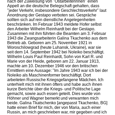
nach der Zuweisung von "Ostarbeiterinnen" einen
Appell an die deutsche Belegschaft gehalten, dass
"jeder Verkehr, insbesondere Geschlechtsverkehr" laut
Anordnung der Gestapo verboten sei. Gespräche
sollten sich auf rein dienstliche Angelegenheiten
beschränken. Im Februar 1943 meldete Hofer selbst
den Arbeiter Wilhelm Reinhardt bei der Gestapo.
Zusammen mit ihm führten die Beamten am 3. Februar
1943 die Zwangsarbeiterin Galina Tkachenko aus dem
Betrieb ab. Geboren am 25. November 1921 in
Woroschilowgrad (heute Luhansk, Ukraine), war sie
seit dem 14. September 1942 bei Noleiko beschäftigt.
Wilhelm Louis Paul Reinhardt, Sohn von Karl R. und
Marie von der Heide, geboren am 22. Januar 1913,
machte am 10. Dezember 1946 vor den britischen
Ermittlern eine Aussage: "Im Jahre 1943 war ich bei der
Noleiko als Maschinenformer beschäftigt. Dort
arbeiteten Russische Kriegsgefangene Mädchen. Ich
unterhielt mich mit ihnen öfters und habe auch ihnen
kurze Berichte über die Kriegs- und Politische Lage
gemacht, sowie auch essen geteilt. Dies wurde von
Höhner und Wagner bemerkt und verwarnten mich
beide. Galina Tkatschenko [angepasst Tkachenko, BG]
hatte einen Brief für mich, der von Maria, auch einer
Russin, an mich geschrieben war, mir gegeben und ich