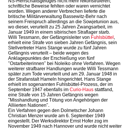
NS-Herrschaftsgefüges nicht mehr rekonstruieren;
schriftliche Beweise fehlten oder waren vernichtet
worden. Wegen anderer Verbrechen lieferte die
britische Militärverwaltung Bassewitz-Behr nach
seinem Freispruch allerdings an die Sowjetunion aus,
wo dieser, verurteilt zu 25 Jahren Zwangsarbeit, im
Januar 1949 in einem sibirischen Straflager starb.
Willi Tessmann, der Gefängnisleiter von
Fuhlsbüttel
,
erhielt eine Strafe von sieben Jahren Gefängnis, sein
Stellvertreter Hans Stange wurde zu fünf Jahren
Gefängnis verurteilt – beide wegen des
Anklagepunktes der Erschießung von fünf
"Ostarbeiterinnen" bei Noleiko ohne Verfahren. Wegen
weiterer strafbarer Handlungen wurde Willi Tessmann
später zum Tode verurteilt und am 29. Januar 1948 in
der Strafanstalt Hameln hingerichtet. Hans Stange
erhielt im sogenannten Fuhlsbüttel-Prozess, der im
September 1947 ebenfalls im
Curio-Haus
stattfand,
eine Strafe von 15 Jahren Gefängnis wegen
"Misshandlung und Tötung von Angehörigen der
Alliierten Nationen".
Ein Verfahren gegen den Dolmetscher Johann
Christian Menzer wurde am 6. September 1949
eingestellt. Der Werksdirektor Ernst Hofer zog im
November 1949 nach Hannover und wurde nicht weiter