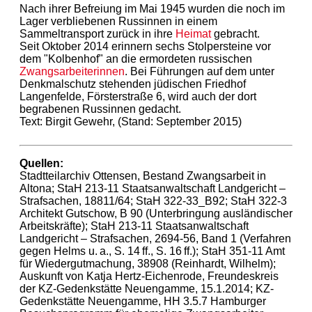
Nach ihrer Befreiung im Mai 1945 wurden die noch im
Lager verbliebenen Russinnen in einem
Sammeltransport zurück in ihre
Heimat
gebracht.
Seit Oktober 2014 erinnern sechs Stolpersteine vor
dem "Kolbenhof" an die ermordeten russischen
Zwangsarbeiterinnen
. Bei Führungen auf dem unter
Denkmalschutz stehenden jüdischen Friedhof
Langenfelde, Försterstraße 6, wird auch der dort
begrabenen Russinnen gedacht.
Text: Birgit Gewehr, (Stand: September 2015)
Quellen:
Stadtteilarchiv Ottensen, Bestand Zwangsarbeit in
Altona; StaH 213-11 Staatsanwaltschaft Landgericht –
Strafsachen, 18811/64; StaH 322-33_B92; StaH 322-3
Architekt Gutschow, B 90 (Unterbringung ausländischer
Arbeitskräfte); StaH 213-11 Staatsanwaltschaft
Landgericht – Strafsachen, 2694-56, Band 1 (Verfahren
gegen Helms u. a., S. 14 ff., S. 16 ff.); StaH 351-11 Amt
für Wiedergutmachung, 38908 (Reinhardt, Wilhelm);
Auskunft von Katja Hertz-Eichenrode, Freundeskreis
der KZ-Gedenkstätte Neuengamme, 15.1.2014; KZ-
Gedenkstätte Neuengamme, HH 3.5.7 Hamburger