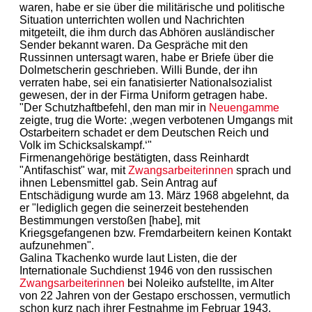
waren, habe er sie über die militärische und politische
Situation unterrichten wollen und Nachrichten
mitgeteilt, die ihm durch das Abhören ausländischer
Sender bekannt waren. Da Gespräche mit den
Russinnen untersagt waren, habe er Briefe über die
Dolmetscherin geschrieben. Willi Bunde, der ihn
verraten habe, sei ein fanatisierter Nationalsozialist
gewesen, der in der Firma Uniform getragen habe.
"Der Schutzhaftbefehl, den man mir in
Neuengamme
zeigte, trug die Worte: ,wegen verbotenen Umgangs mit
Ostarbeitern schadet er dem Deutschen Reich und
Volk im Schicksalskampf.‘"
Firmenangehörige bestätigten, dass Reinhardt
"Antifaschist" war, mit
Zwangsarbeiterinnen
sprach und
ihnen Lebensmittel gab. Sein Antrag auf
Entschädigung wurde am 13. März 1968 abgelehnt, da
er "lediglich gegen die seinerzeit bestehenden
Bestimmungen verstoßen [habe], mit
Kriegsgefangenen bzw. Fremdarbeitern keinen Kontakt
aufzunehmen".
Galina Tkachenko wurde laut Listen, die der
Internationale Suchdienst 1946 von den russischen
Zwangsarbeiterinnen
bei Noleiko aufstellte, im Alter
von 22 Jahren von der Gestapo erschossen, vermutlich
schon kurz nach ihrer Festnahme im Februar 1943.