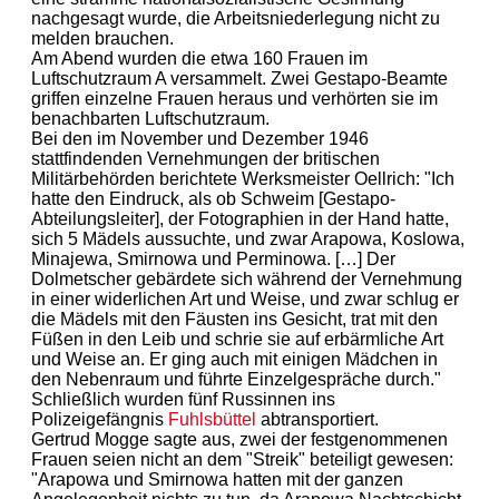
nachgesagt wurde, die Arbeitsniederlegung nicht zu
melden brauchen.
Am Abend wurden die etwa 160 Frauen im
Luftschutzraum A versammelt. Zwei Gestapo-Beamte
griffen einzelne Frauen heraus und verhörten sie im
benachbarten Luftschutzraum.
Bei den im November und Dezember 1946
stattfindenden Vernehmungen der britischen
Militärbehörden berichtete Werksmeister Oellrich: "Ich
hatte den Eindruck, als ob Schweim [Gestapo-
Abteilungsleiter], der Fotographien in der Hand hatte,
sich 5 Mädels aussuchte, und zwar Arapowa, Koslowa,
Minajewa, Smirnowa und Perminowa. […] Der
Dolmetscher gebärdete sich während der Vernehmung
in einer widerlichen Art und Weise, und zwar schlug er
die Mädels mit den Fäusten ins Gesicht, trat mit den
Füßen in den Leib und schrie sie auf erbärmliche Art
und Weise an. Er ging auch mit einigen Mädchen in
den Nebenraum und führte Einzelgespräche durch."
Schließlich wurden fünf Russinnen ins
Polizeigefängnis
Fuhlsbüttel
abtransportiert.
Gertrud Mogge sagte aus, zwei der festgenommenen
Frauen seien nicht an dem "Streik" beteiligt gewesen:
"Arapowa und Smirnowa hatten mit der ganzen