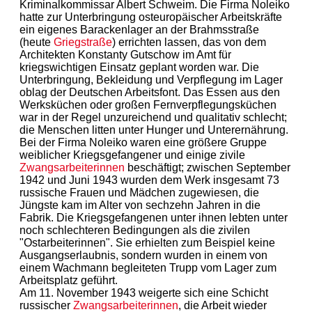
Kriminalkommissar Albert Schweim. Die Firma Noleiko
hatte zur Unterbringung osteuropäischer Arbeitskräfte
ein eigenes Barackenlager an der Brahmsstraße
(heute
Griegstraße
) errichten lassen, das von dem
Architekten Konstanty Gutschow im Amt für
kriegswichtigen Einsatz geplant worden war. Die
Unterbringung, Bekleidung und Verpflegung im Lager
oblag der Deutschen Arbeitsfont. Das Essen aus den
Werksküchen oder großen Fernverpflegungsküchen
war in der Regel unzureichend und qualitativ schlecht;
die Menschen litten unter Hunger und Unterernährung.
Bei der Firma Noleiko waren eine größere Gruppe
weiblicher Kriegsgefangener und einige zivile
Zwangsarbeiterinnen
beschäftigt; zwischen September
1942 und Juni 1943 wurden dem Werk insgesamt 73
russische Frauen und Mädchen zugewiesen, die
Jüngste kam im Alter von sechzehn Jahren in die
Fabrik. Die Kriegsgefangenen unter ihnen lebten unter
noch schlechteren Bedingungen als die zivilen
"Ostarbeiterinnen". Sie erhielten zum Beispiel keine
Ausgangserlaubnis, sondern wurden in einem von
einem Wachmann begleiteten Trupp vom Lager zum
Arbeitsplatz geführt.
Am 11. November 1943 weigerte sich eine Schicht
russischer
Zwangsarbeiterinnen
, die Arbeit wieder