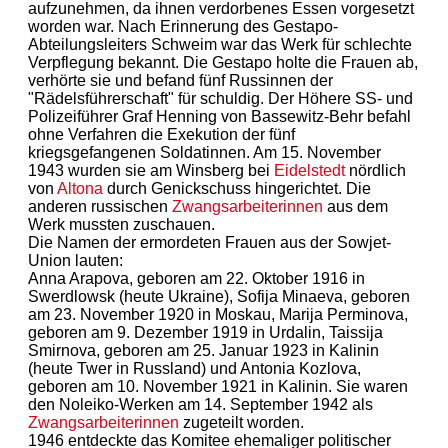
aufzunehmen, da ihnen verdorbenes Essen vorgesetzt
worden war. Nach Erinnerung des Gestapo-
Abteilungsleiters Schweim war das Werk für schlechte
Verpflegung bekannt. Die Gestapo holte die Frauen ab,
verhörte sie und befand fünf Russinnen der
"Rädelsführerschaft" für schuldig. Der Höhere SS- und
Polizeiführer Graf Henning von Bassewitz-Behr befahl
ohne Verfahren die Exekution der fünf
kriegsgefangenen Soldatinnen. Am 15. November
1943 wurden sie am Winsberg bei
Eidelstedt
nördlich
von
Altona
durch Genickschuss hingerichtet. Die
anderen russischen
Zwangsarbeiterinnen
aus dem
Werk mussten zuschauen.
Die Namen der ermordeten Frauen aus der Sowjet-
Union lauten:
Anna Arapova, geboren am 22. Oktober 1916 in
Swerdlowsk (heute Ukraine), Sofija Minaeva, geboren
am 23. November 1920 in Moskau, Marija Perminova,
geboren am 9. Dezember 1919 in Urdalin, Taissija
Smirnova, geboren am 25. Januar 1923 in Kalinin
(heute Twer in Russland) und Antonia Kozlova,
geboren am 10. November 1921 in Kalinin. Sie waren
den Noleiko-Werken am 14. September 1942 als
Zwangsarbeiterinnen
zugeteilt worden.
1946 entdeckte das Komitee ehemaliger politischer