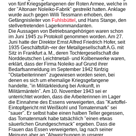
von fünf Kriegsgefangenen der Roten Armee, welche in
der "Altonaer Noleiko-Fabrik" gestreikt hatten. Anklage
wurde auch gegen Willi Tessmann erhoben, den
Gefängnisleiter von
Fuhlsbüttel
, und Hans Stange, den
stellvertretenden Lagerkommandanten.
Die Aussagen von Betriebsangehörigen waren schon
im Juni 1945 zu Protokoll genommen worden. Am 27.
Juni hatte der Direktor Ernst Alfred Friedrich Hofer, seit
1935 Geschäftsfüh¬rer der Metallgesellschaft A.G. mit
Sitz in Frankfurt a. M., deren Tochtergesellschaft die
Norddeutschen Leichtmetall- und Kolbenwerke waren,
erklärt, dass der Firma Noleiko auf Grund ihrer
Bedarfsanmeldung im September 1942 fünfzig
"Ostarbeiterinnen" zugewiesen worden seien, bei
denen es sich um ehemalige Kriegsgefangene
handelte, "in Militärkleidung bei Ankunft, in
Militärmänteln". Am 10. November 1943 sei er
unterrichtet worden, dass die Arbeiterinnen im Lager
die Einnahme des Essens verweigerten, das "Kartoffel-
Eintopfgericht mit Weißkohl und Tomatenmark" sei
"sauer". Er selbst habe einen halben Teller gegessen,
das Tomatenmark habe tatsächlich "einen etwas
säuerlichen Grundgeschmack" ergeben. Dass die
Frauen das Essen verweigerten, lag nach seiner
Meinung aber an "Abweichungen in unserer