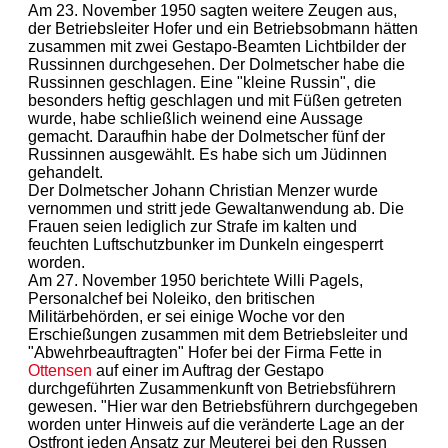
Am 23. November 1950 sagten weitere Zeugen aus,
der Betriebsleiter Hofer und ein Betriebsobmann hätten
zusammen mit zwei Gestapo-Beamten Lichtbilder der
Russinnen durchgesehen. Der Dolmetscher habe die
Russinnen geschlagen. Eine "kleine Russin", die
besonders heftig geschlagen und mit Füßen getreten
wurde, habe schließlich weinend eine Aussage
gemacht. Daraufhin habe der Dolmetscher fünf der
Russinnen ausgewählt. Es habe sich um Jüdinnen
gehandelt.
Der Dolmetscher Johann Christian Menzer wurde
vernommen und stritt jede Gewaltanwendung ab. Die
Frauen seien lediglich zur Strafe im kalten und
feuchten Luftschutzbunker im Dunkeln eingesperrt
worden.
Am 27. November 1950 berichtete Willi Pagels,
Personalchef bei Noleiko, den britischen
Militärbehörden, er sei einige Woche vor den
Erschießungen zusammen mit dem Betriebsleiter und
"Abwehrbeauftragten" Hofer bei der Firma Fette in
Ottensen
auf einer im Auftrag der Gestapo
durchgeführten Zusammenkunft von Betriebsführern
gewesen. "Hier war den Betriebsführern durchgegeben
worden unter Hinweis auf die veränderte Lage an der
Ostfront jeden Ansatz zur Meuterei bei den Russen