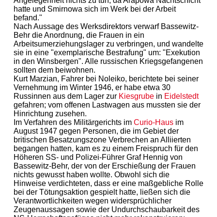
Angelegenheit nichts zu tun, da Arapowa Nachtschicht
hatte und Smirnowa sich im Werk bei der Arbeit
befand."
Nach Aussage des Werksdirektors verwarf Bassewitz-
Behr die Anordnung, die Frauen in ein
Arbeitsumerziehungslager zu verbringen, und wandelte
sie in eine "exemplarische Bestrafung" um: "Exekution
in den Winsbergen". Alle russischen Kriegsgefangenen
sollten dem beiwohnen.
Kurt Marzian, Fahrer bei Noleiko, berichtete bei seiner
Vernehmung im Winter 1946, er habe etwa 30
Russinnen aus dem Lager zur
Kiesgrube
in
Eidelstedt
gefahren; vom offenen Lastwagen aus mussten sie der
Hinrichtung zusehen.
Im Verfahren des Militärgerichts im
Curio-Haus
im
August 1947 gegen Personen, die im Gebiet der
britischen Besatzungszone Verbrechen an Alliierten
begangen hatten, kam es zu einem Freispruch für den
Höheren SS- und Polizei-Führer Graf Hennig von
Bassewitz-Behr, der von der Erschießung der Frauen
nichts gewusst haben wollte. Obwohl sich die
Hinweise verdichteten, dass er eine maßgebliche Rolle
bei der Tötungsaktion gespielt hatte, ließen sich die
Verantwortlichkeiten wegen widersprüchlicher
Zeugenaussagen sowie der Undurchschaubarkeit des