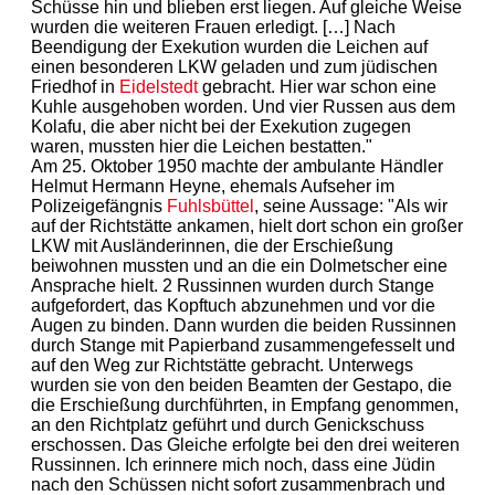
Schüsse hin und blieben erst liegen. Auf gleiche Weise
wurden die weiteren Frauen erledigt. […] Nach
Beendigung der Exekution wurden die Leichen auf
einen besonderen LKW geladen und zum jüdischen
Friedhof in
Eidelstedt
gebracht. Hier war schon eine
Kuhle ausgehoben worden. Und vier Russen aus dem
Kolafu, die aber nicht bei der Exekution zugegen
waren, mussten hier die Leichen bestatten."
Am 25. Oktober 1950 machte der ambulante Händler
Helmut Hermann Heyne, ehemals Aufseher im
Polizeigefängnis
Fuhlsbüttel
, seine Aussage: "Als wir
auf der Richtstätte ankamen, hielt dort schon ein großer
LKW mit Ausländerinnen, die der Erschießung
beiwohnen mussten und an die ein Dolmetscher eine
Ansprache hielt. 2 Russinnen wurden durch Stange
aufgefordert, das Kopftuch abzunehmen und vor die
Augen zu binden. Dann wurden die beiden Russinnen
durch Stange mit Papierband zusammengefesselt und
auf den Weg zur Richtstätte gebracht. Unterwegs
wurden sie von den beiden Beamten der Gestapo, die
die Erschießung durchführten, in Empfang genommen,
an den Richtplatz geführt und durch Genickschuss
erschossen. Das Gleiche erfolgte bei den drei weiteren
Russinnen. Ich erinnere mich noch, dass eine Jüdin
nach den Schüssen nicht sofort zusammenbrach und