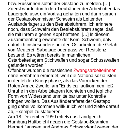
bzw. Russinnen sofort der Gestapo zu melden. […]
Zuerst wurde durch den Treuhänder der Arbeit über das
Lagergeld usw. ein Vortrag gehalten und dann sprach
der Gestapokommissar Schweim als Leiter der
Ausländerlager zu den Betriebsführern. Ich erinnere
noch, dass Schweim den Betriebsführern sagte, daß
sie mit ihrem eigenen Kopf hafteten. […] In diesem
Zusammenhang erwähnte der Kom. Schweim, daß
natürlich insbesondere bei den Ostarbeitern die Gefahr
von Meuterei, Sabotage oder passiver Resistenz
bestand. Es wären bereits in männlichen
Ostarbeiterlagern Stichwaffen und sogar Schusswaffen
gefunden worden."
Offenbar wurden die russischen
Zwangsarbeiterinnen
ohne Verfahren ermordet, weil die Nationalsozialisten
in der letzten Kriegsphase, als das Vorrücken der
Roten Armee Zweifel am "Endsieg" aufkommen ließ,
Unruhe in den Arbeitslagern fürchteten und jegliche
Form von Widerstand unmittelbar unter Kontrolle
bringen wollten. Das Ausländerreferat der Gestapo
ging dabei vollkommen willkürlich vor und zielte darauf
ab, Exempel zu statuieren.
Am 18. Dezember 1950 erließ das Landgericht
Hamburg Haftbefehl gegen die Gestapo-Beamten
Herbert Janssen und Andreas Schwarzkopf wegen der