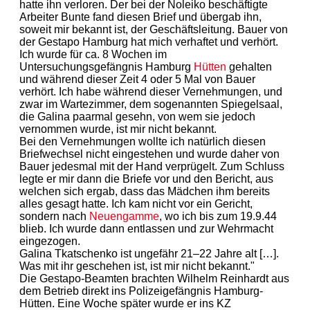
hatte ihn verloren. Der bei der Noleiko beschäftigte
Arbeiter Bunte fand diesen Brief und übergab ihn,
soweit mir bekannt ist, der Geschäftsleitung. Bauer von
der Gestapo Hamburg hat mich verhaftet und verhört.
Ich wurde für ca. 8 Wochen im
Untersuchungsgefängnis Hamburg
Hütten
gehalten
und während dieser Zeit 4 oder 5 Mal von Bauer
verhört. Ich habe während dieser Vernehmungen, und
zwar im Wartezimmer, dem sogenannten Spiegelsaal,
die Galina paarmal gesehn, von wem sie jedoch
vernommen wurde, ist mir nicht bekannt.
Bei den Vernehmungen wollte ich natürlich diesen
Briefwechsel nicht eingestehen und wurde daher von
Bauer jedesmal mit der Hand verprügelt. Zum Schluss
legte er mir dann die Briefe vor und den Bericht, aus
welchen sich ergab, dass das Mädchen ihm bereits
alles gesagt hatte. Ich kam nicht vor ein Gericht,
sondern nach
Neuengamme
, wo ich bis zum 19.9.44
blieb. Ich wurde dann entlassen und zur Wehrmacht
eingezogen.
Galina Tkatschenko ist ungefähr 21–22 Jahre alt […].
Was mit ihr geschehen ist, ist mir nicht bekannt."
Die Gestapo-Beamten brachten Wilhelm Reinhardt aus
dem Betrieb direkt ins Polizeigefängnis Hamburg-
Hütten. Eine Woche später wurde er ins KZ