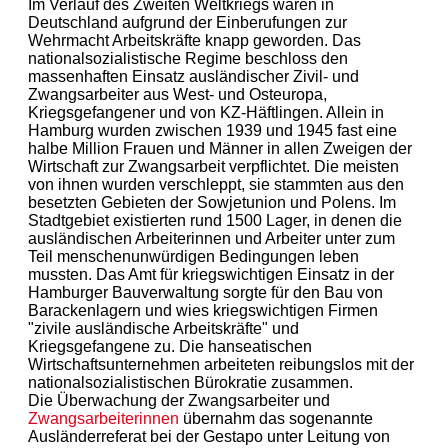
Im Verlauf des Zweiten Weltkriegs waren in
Deutschland aufgrund der Einberufungen zur
Wehrmacht Arbeitskräfte knapp geworden. Das
nationalsozialistische Regime beschloss den
massenhaften Einsatz ausländischer Zivil- und
Zwangsarbeiter aus West- und Osteuropa,
Kriegsgefangener und von KZ-Häftlingen. Allein in
Hamburg wurden zwischen 1939 und 1945 fast eine
halbe Million Frauen und Männer in allen Zweigen der
Wirtschaft zur Zwangsarbeit verpflichtet. Die meisten
von ihnen wurden verschleppt, sie stammten aus den
besetzten Gebieten der Sowjetunion und Polens. Im
Stadtgebiet existierten rund 1500 Lager, in denen die
ausländischen Arbeiterinnen und Arbeiter unter zum
Teil menschenunwürdigen Bedingungen leben
mussten. Das Amt für kriegswichtigen Einsatz in der
Hamburger Bauverwaltung sorgte für den Bau von
Barackenlagern und wies kriegswichtigen Firmen
"zivile ausländische Arbeitskräfte" und
Kriegsgefangene zu. Die hanseatischen
Wirtschaftsunternehmen arbeiteten reibungslos mit der
nationalsozialistischen Bürokratie zusammen.
Die Überwachung der Zwangsarbeiter und
Zwangsarbeiterinnen
übernahm das sogenannte
Ausländerreferat bei der Gestapo unter Leitung von