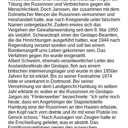
Tötung der Russinnen und Verbrechens gegen die
Menschlichkeit. Doch Janssen, der zusammen mit dem
Dolmetscher Menzer die Russinnen vernommen und
misshandelt hatte, war nach Kriegsende unter falschem
Namen untergetaucht. Zudem erwies sich das
Vergehen der Gewaltanwendung seit dem 8. Mai 1950
als verjährt. Schwarzkopf, einer der Gestapo-Beamten,
die die Hinrichtungen ausgeführt hatten, war 1944 nach
Regensburg versetzt worden und soll bei einem
Bombenangriff ums Leben gekommen sein. Das
Verfahren gegen ihn wurde eingestellt.
Albert Schweim, ehemals verantwortlicher Leiter des
Auslandsreferats der Gestapo, floh aus einem
britischen Internierungslager und wurde in den 1950er
Jahren für tot erklärt. Bis zu seiner Festnahme 1974
lebte er unerkannt in Dortmund. Bei seiner
Vernehmung vor dem Landgericht Hamburg im selben
Jahr erklärte er, wobei er die Russinnen im Gestapo-
Jargon als "Flintenweiber" bezeichnete: "Ich sehe noch
heute, dass ein Angehöriger der Stapoleitstelle
Hamburg eine der Russinnen an den Haaren erfasste,
den Kopf nach vorn drehte und ihr mit einer Pistole ins
Genick schoss." Nach Aussagen von Zeugen hatte er
die Erschießung geleitet, was er abstritt. Das
Ermittlungsverfahren gegen den inzwischen