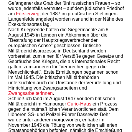
Gefangener das Grab der fünf russischen Frauen – so
wurde jedenfalls vermutet – auf dem jüdischen Friedhof
am
Försterweg
, der 1887 im preußischen Stellingen-
Langenfelde angelegt worden war und in der Nähe des
Exekutionsortes lag.
Nach Kriegsende hatten die Siegermächte am 8.
August 1945 in London ein Abkommen über die
"Bestrafung der Hauptkriegsverbrecher der
europäischen Achse" geschlossen. Britische
Militärgerichtsprozesse in Deutschland wurden
vorbereitet, zum einen für Verstöße gegen Gesetze und
Gebräuche des Krieges, die als internationales Recht
galten, zum anderen für "Verbrechen gegen die
Menschlichkeit". Erste Ermittlungen begannen schon
im Mai 1945. Die britischen Militärbehörden
untersuchten auch die Umstände der Verurteilung und
Hinrichtung von Zwangsarbeitern und
Zwangsarbeiterinnen
.
Schließlich fand im August 1947 vor dem britischen
Militärgericht im Hamburger
Curio-Haus
ein Prozess
gegen die mutmaßlichen Verantwortlichen statt. Dem
Höheren SS- und Polizei-Führer Bassewitz-Behr
wurde unter anderem vorgeworfen, er habe im
November 1943 die Tötung von weiblichen alliierten
Staatsangehörigen befohlen, nämlich die Erschießung