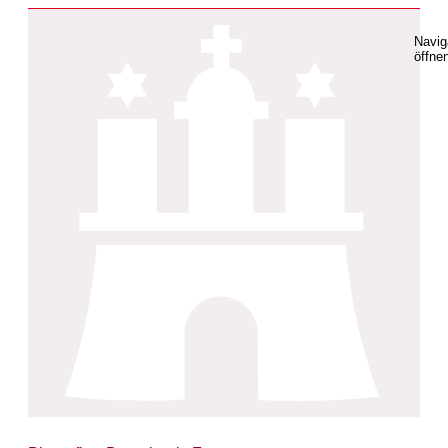
Navig
öffne