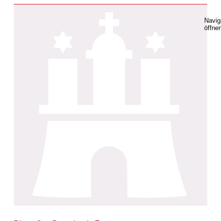
Navig
öffne