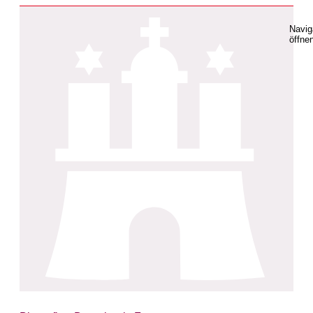
Navig
öffne