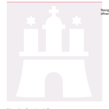
Navig
öffne