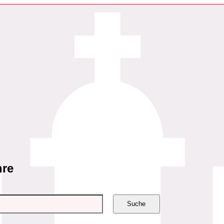
hre
Suche