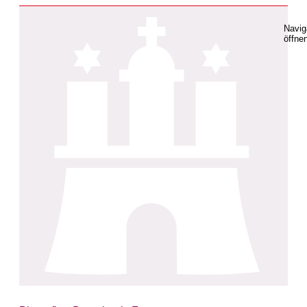
Navig
öffne