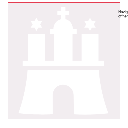
Navig
öffne