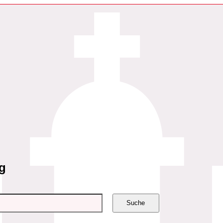
g
Suche