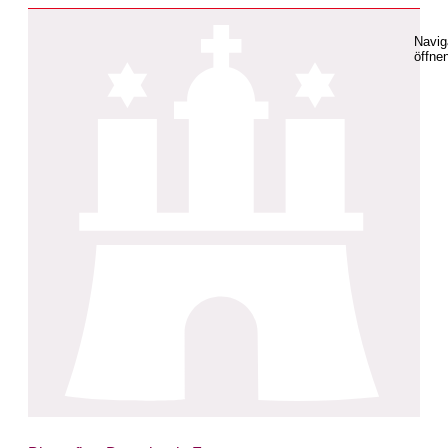
Navig
öffne