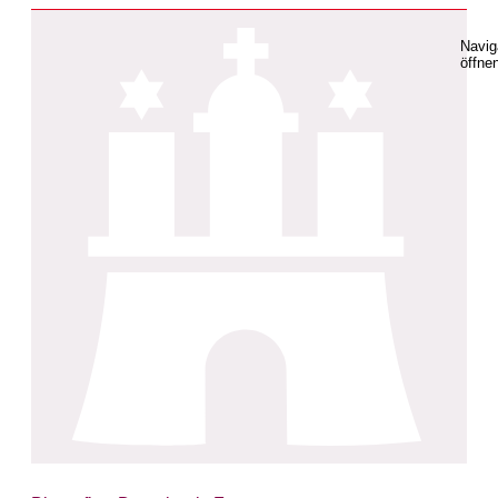
Navig
öffne