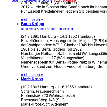
Start
»
Erweiterte Suche
» Ergebnisse
Am Frankenberg 8 (Wohnadresse)
2017 wurde in Sinstorf eine Straße nach ihr benann
Für Liselott Kreidelmeyer liegt ein Stolperstein v
mehr lesen »
Berta Kröger
Berta Maria Sophie Kröger, geb. Bischoff
(24.9.1891 Hamburg – 14.1.1962 Hamburg)
Einzelhändlerin, Hausangestellte, Mitglied (SPD) 
der Wahlperioden: WP 2, Oktober 1949 bis Nove
1961 bis zu Berta Krögers Tod 1962
Hamburger Rathaus, Rathausmarkt (Wirkungsstätt
Vogelhüttendeich 17 (Wirkungsstätte)
Namensgeberin für: Berta-Kröger-Platz in Wilhelm
Urnenversand zum Neuen Friedhof Harburg, Brem
mehr lesen »
Marie Kroos
(10.2.1863 Harburg - 11.6.1955 Hamburg)
Stifterin, Frauenrechtlerin
Blohmstraße 20 (Wohnadresse)
Ehestorfer Weg 148 (Stift)
Marie-Kroos-Stift: Altenheim