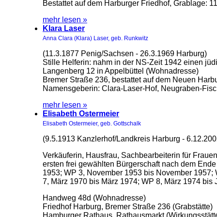
Bestattet auf dem Harburger Friedhof, Grablage: 1
mehr lesen »
Klara Laser
Anna Clara (Klara) Laser, geb. Runkwitz
(11.3.1877 Penig/Sachsen - 26.3.1969 Harburg)
Stille Helferin: nahm in der NS-Zeit 1942 einen j
Langenberg 12 in Appelbüttel (Wohnadresse)
Bremer Straße 236, bestattet auf dem Neuen Harbu
Namensgeberin: Clara-Laser-Hof, Neugraben-Fisch
mehr lesen »
Elisabeth Ostermeier
Elisabeth Ostermeier, geb. Gottschalk
(9.5.1913 Kanzlerhof/Landkreis Harburg - 6.12.2
Verkäuferin, Hausfrau, Sachbearbeiterin für Frau
ersten frei gewählten Bürgerschaft nach dem End
1953; WP 3, November 1953 bis November 1957; 
7, März 1970 bis März 1974; WP 8, März 1974 bis 
Handweg 48d (Wohnadresse)
Friedhof Harburg, Bremer Straße 236 (Grabstätte)
Hamburger Rathaus, Rathausmarkt (Wirkungsstätt