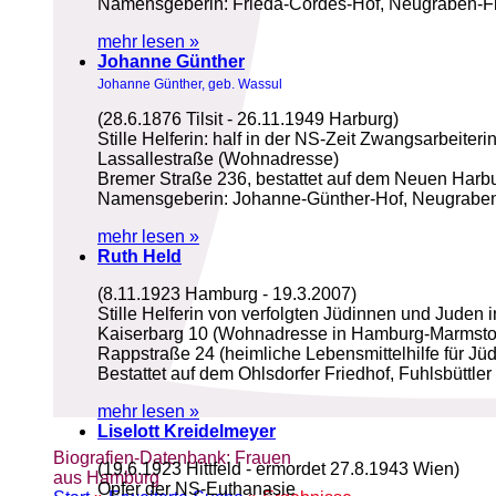
Namensgeberin: Frieda-Cordes-Hof, Neugraben-Fi
mehr lesen »
Johanne Günther
Johanne Günther, geb. Wassul
(28.6.1876 Tilsit - 26.11.1949 Harburg)
Stille Helferin: half in der NS-Zeit Zwangsarbeiter
Lassallestraße (Wohnadresse)
Bremer Straße 236, bestattet auf dem Neuen Harbu
Namensgeberin: Johanne-Günther-Hof, Neugraben-
mehr lesen »
Ruth Held
(8.11.1923 Hamburg - 19.3.2007)
Stille Helferin von verfolgten Jüdinnen und Juden 
Kaiserbarg 10 (Wohnadresse in Hamburg-Marmstor
Rappstraße 24 (heimliche Lebensmittelhilfe für J
Bestattet auf dem Ohlsdorfer Friedhof, Fuhlsbüttle
mehr lesen »
Liselott Kreidelmeyer
Biografien-Datenbank: Frauen
(19.6.1923 Hittfeld - ermordet 27.8.1943 Wien)
aus Hamburg
Opfer der NS-Euthanasie