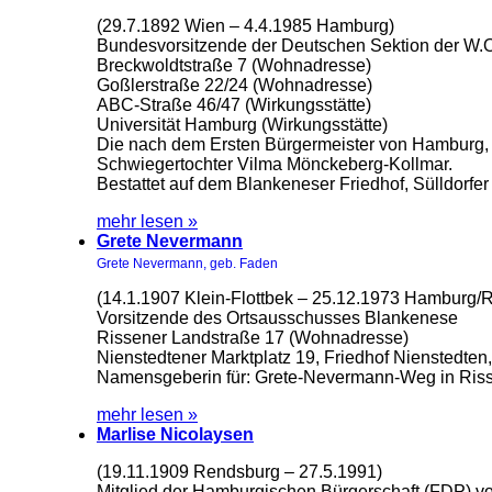
(29.7.1892 Wien – 4.4.1985 Hamburg)
Bundesvorsitzende der Deutschen Sektion der W.O.
Breckwoldtstraße 7 (Wohnadresse)
Goßlerstraße 22/24 (Wohnadresse)
ABC-Straße 46/47 (Wirkungsstätte)
Universität Hamburg (Wirkungsstätte)
Die nach dem Ersten Bürgermeister von Hamburg
Schwiegertochter Vilma Mönckeberg-Kollmar.
Bestattet auf dem Blankeneser Friedhof, Sülldorfer
mehr lesen »
Grete Nevermann
Grete Nevermann, geb. Faden
(14.1.1907 Klein-Flottbek – 25.12.1973 Hamburg/R
Vorsitzende des Ortsausschusses Blankenese
Rissener Landstraße 17 (Wohnadresse)
Nienstedtener Marktplatz 19, Friedhof Nienstedten,
Namensgeberin für: Grete-Nevermann-Weg in Riss
mehr lesen »
Marlise Nicolaysen
(19.11.1909 Rendsburg – 27.5.1991)
Mitglied der Hamburgischen Bürgerschaft (FDP) v