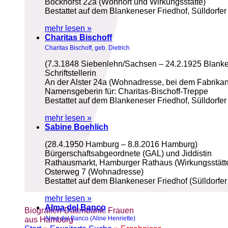
Bockhorst 22a (Wohnort und Wirkungsstätte)
Bestattet auf dem Blankeneser Friedhof, Sülldorfe
mehr lesen »
Charitas Bischoff
Charitas Bischoff, geb. Dietrich
(7.3.1848 Siebenlehn/Sachsen – 24.2.1925 Blank
Schriftstellerin
An der Alster 24a (Wohnadresse, bei dem Fabrikan
Namensgeberin für: Charitas-Bischoff-Treppe
Bestattet auf dem Blankeneser Friedhof, Sülldorf
mehr lesen »
Sabine Boehlich
(28.4.1950 Hamburg – 8.8.2016 Hamburg)
Bürgerschaftsabgeordnete (GAL) und Jiddistin
Rathausmarkt, Hamburger Rathaus (Wirkungsstätt
Osterweg 7 (Wohnadresse)
Bestattet auf dem Blankeneser Friedhof (Sülldorf
mehr lesen »
Alma del Banco
Biografien-Datenbank: Frauen
Alma del Banco (Aline Henriette)
aus Hamburg