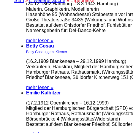
Start
»
Erweiterte Suche
» Ergebnisse
(24.12.1862 Hamburg – 8.3.1943 Hamburg)
Malerin, Graphikerin, Modelliererin
Hasenhöhe 95 (Wohnadresse) Stolperstein vor i
Große Theaterstraße 34/35 (Wirkungs- und Wohnst
Bestattet auf dem Ohlsdorfer Friedhof, Fuhlsbüttle
Namensgeberin für: Del-Banco-Kehre
mehr lesen »
Betty Gosau
Betty Gosau, geb. Kiemer
(16.2.1909 Blankenese – 29.12.1999 Hamburg)
Verkäuferin, Hausfrau, Mitglied der Hamburgischen
Hamburger Rathaus, Rathausmarkt (Wirkungsstätt
Friedhof Blankenese, Sülldorfer Kirchenweg 151 (
mehr lesen »
Emilie Kalbitzer
(17.2.1912 Obernkirchen – 16.12.1999)
Mitglied der Hamburgischen Bürgerschaft (SPD) v
Hamburger Rathaus, Rathausmarkt (Wirkungsstätt
Börsenbrücke 4 (Wirkungsstätte/Widerstand)
Bestattet auf dem Blankeneser Friedhof, Sülldorf