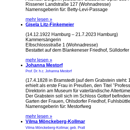
Rissener Landstraße 127 (Wohnadresse)
Namensgeberin für: Betty-Levi-Passage
mehr lesen »
Gisela Litz-Finkemeier
(14.12.1922 Hamburg – 21.7.2023 Hamburg)
Kammersängerin
Elbschlossstraße 1 (Wohnadresse)
Bestattet auf dem Blankeneser Friedhof, Sülldorf
mehr lesen »
Johanna Mestorf
Prof. Dr. h.c. Johanna Mestorf
(17.4.1828 in Bramstedt (auf dem Grabstein steht: 1
erhielt als erste Frau in Preußen, den Titel "Profes
Direktorin am Museum für vaterländische Altertümer
Der Grabstein soll sich im Schloss Gottorf befinden
Garten der Frauen, Ohlsdorfer Friedhof, Fuhlsbüttl
Namensgeberin für: Mestorfweg
mehr lesen »
Vilma Mönckeberg-Kollmar
Vilma Mönckeberg-Kollmar, geb. Pratl