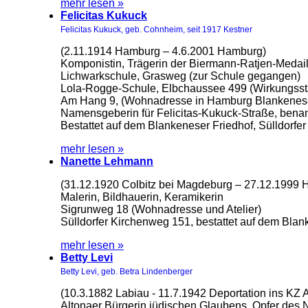
mehr lesen »
Felicitas Kukuck
Felicitas Kukuck, geb. Cohnheim, seit 1917 Kestner
(2.11.1914 Hamburg – 4.6.2001 Hamburg)
Komponistin, Trägerin der Biermann-Ratjen-Medai
Lichwarkschule, Grasweg (zur Schule gegangen)
Lola-Rogge-Schule, Elbchaussee 499 (Wirkungsstä
Am Hang 9, (Wohnadresse in Hamburg Blankenes
Namensgeberin für Felicitas-Kukuck-Straße, benan
Bestattet auf dem Blankeneser Friedhof, Sülldorfe
mehr lesen »
Nanette Lehmann
(31.12.1920 Colbitz bei Magdeburg – 27.12.1999
Malerin, Bildhauerin, Keramikerin
Sigrunweg 18 (Wohnadresse und Atelier)
Sülldorfer Kirchenweg 151, bestattet auf dem Bla
mehr lesen »
Betty Levi
Betty Levi, geb. Betra Lindenberger
(10.3.1882 Labiau - 11.7.1942 Deportation ins KZ
Altonaer Bürgerin jüdischen Glaubens. Opfer des 