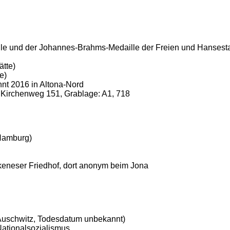
lle und der Johannes-Brahms-Medaille der Freien und Hanses
tte)
e)
nt 2016 in Altona-Nord
r Kirchenweg 151, Grablage: A1, 718
 Hamburg)
nkeneser Friedhof, dort anonym beim Jona
 Auschwitz, Todesdatum unbekannt)
Nationalsozialismus