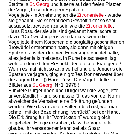
Stadtteils
St. Georg
und fütterte auf den freien Plätzen
die Vögel, besonders gern Spatzen.
Vogeljette - in Anlehnung an die
Zitronenjette
- wurde
sie genannt. Sie scheint dem Gespött nicht so sehr
ausgesetzt gewesen zu sein wie die
Zitronenjette
.
Hans Ross, der sie als Kind gekannt hatte, schreibt
dazu: "Daß wir Jungens von damals, wenn die
Vogeljette ihrem Körbchen die sorgfältig geschnittenen
Brotwürfel entnommen hatte, sie dann mit einigen
Spritzern aus dem kleinen Eimer angefeuchtet hatte,
alles jedenfalls meistens, in Ruhe betrachteten, lag
wohl an dem stillen Respekt, den die alte Frau genoß.
Wenn es mal nicht so artig verlief und die Jungens die
Spatzen verjagten, ging ein großes Donnerwetter über
die Jugend los." () Hans Ross: Die Vogel - Jette. In:
Blätter aus
St. Georg
, Nr.1. 1978.)
Für viele Bürgerinnen und Bürger war die Vogeljette
unverständlich - und so musste für das von der Norm
abweichende Verhalten eine Erklärung gefunden
werden. Wie das in vielen Fällen üblich ist, war man
schnell mit der Bezeichnung "verrückt" bei der Hand.
Die Erklärung für ihr "Verrücktsein" wurde gleich
mitgeliefert. Einige erzählten, dass die Vogeljette
glaube, ihr verstorbener Mann sei als Spatz
wiedergeboren worden. Andere verbreiteten die Mär,