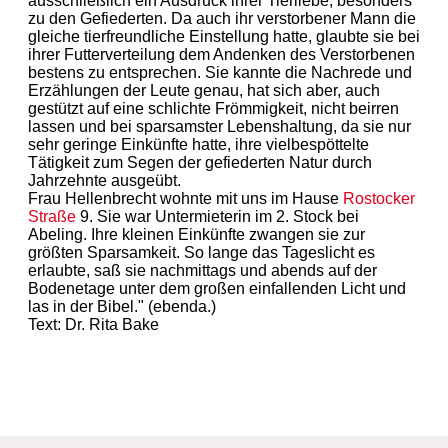
ausschließlich ein Ausdruck ihrer Tierliebe, besonders
zu den Gefiederten. Da auch ihr verstorbener Mann die
gleiche tierfreundliche Einstellung hatte, glaubte sie bei
ihrer Futterverteilung dem Andenken des Verstorbenen
bestens zu entsprechen. Sie kannte die Nachrede und
Erzählungen der Leute genau, hat sich aber, auch
gestützt auf eine schlichte Frömmigkeit, nicht beirren
lassen und bei sparsamster Lebenshaltung, da sie nur
sehr geringe Einkünfte hatte, ihre vielbespöttelte
Tätigkeit zum Segen der gefiederten Natur durch
Jahrzehnte ausgeübt.
Frau Hellenbrecht wohnte mit uns im Hause
Rostocker
Straße
9. Sie war Untermieterin im 2. Stock bei
Abeling. Ihre kleinen Einkünfte zwangen sie zur
größten Sparsamkeit. So lange das Tageslicht es
erlaubte, saß sie nachmittags und abends auf der
Bodenetage unter dem großen einfallenden Licht und
las in der Bibel." (ebenda.)
Text: Dr. Rita Bake