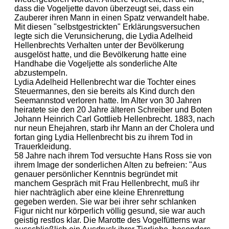
dass die Vogeljette davon überzeugt sei, dass ein
Zauberer ihren Mann in einen Spatz verwandelt habe.
Mit diesen "selbstgestrickten" Erklärungsversuchen
legte sich die Verunsicherung, die Lydia Adelheid
Hellenbrechts Verhalten unter der Bevölkerung
ausgelöst hatte, und die Bevölkerung hatte eine
Handhabe die Vogeljette als sonderliche Alte
abzustempeln.
Lydia Adelheid Hellenbrecht war die Tochter eines
Steuermannes, den sie bereits als Kind durch den
Seemannstod verloren hatte. Im Alter von 30 Jahren
heiratete sie den 20 Jahre älteren Schreiber und Boten
Johann Heinrich Carl Gottlieb Hellenbrecht. 1883, nach
nur neun Ehejahren, starb ihr Mann an der Cholera und
fortan ging Lydia Hellenbrecht bis zu ihrem Tod in
Trauerkleidung.
58 Jahre nach ihrem Tod versuchte Hans Ross sie von
ihrem Image der sonderlichen Alten zu befreien: "Aus
genauer persönlicher Kenntnis begründet mit
manchem Gespräch mit Frau Hellenbrecht, muß ihr
hier nachträglich aber eine kleine Ehrenrettung
gegeben werden. Sie war bei ihrer sehr schlanken
Figur nicht nur körperlich völlig gesund, sie war auch
geistig restlos klar. Die Marotte des Vogelfütterns war