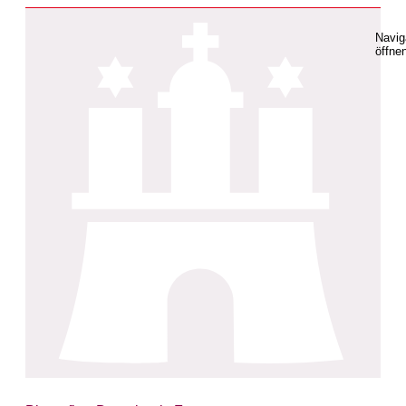
Navig
öffne