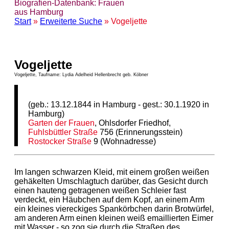
Biografien-Datenbank: Frauen
aus Hamburg
Start
»
Erweiterte Suche
» Vogeljette
Vogeljette
Vogeljette, Taufname: Lydia Adelheid Hellenbrecht geb. Köbner
(geb.: 13.12.1844 in Hamburg - gest.: 30.1.1920 in
Hamburg)
Garten der Frauen
, Ohlsdorfer Friedhof,
Fuhlsbüttler Straße
756 (Erinnerungsstein)
Rostocker Straße
9 (Wohnadresse)
Im langen schwarzen Kleid, mit einem großen weißen
gehäkelten Umschlagtuch darüber, das Gesicht durch
einen hauteng getragenen weißen Schleier fast
verdeckt, ein Häubchen auf dem Kopf, an einem Arm
ein kleines viereckiges Spankörbchen darin Brotwürfel,
am anderen Arm einen kleinen weiß emaillierten Eimer
mit Wasser - so zog sie durch die Straßen des