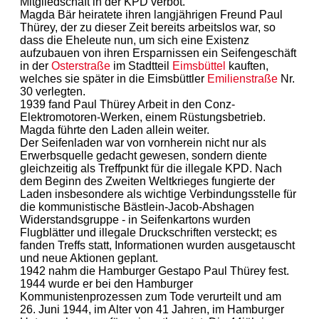
Mitgliedschaft in der KPD verbot.
Magda Bär heiratete ihren langjährigen Freund Paul
Thürey, der zu dieser Zeit bereits arbeitslos war, so
dass die Eheleute nun, um sich eine Existenz
aufzubauen von ihren Ersparnissen ein Seifengeschäft
in der
Osterstraße
im Stadtteil
Eimsbüttel
kauften,
welches sie später in die Eimsbüttler
Emilienstraße
Nr.
30 verlegten.
1939 fand Paul Thürey Arbeit in den Conz-
Elektromotoren-Werken, einem Rüstungsbetrieb.
Magda führte den Laden allein weiter.
Der Seifenladen war von vornherein nicht nur als
Erwerbsquelle gedacht gewesen, sondern diente
gleichzeitig als Treffpunkt für die illegale KPD. Nach
dem Beginn des Zweiten Weltkrieges fungierte der
Laden insbesondere als wichtige Verbindungsstelle für
die kommunistische Bästlein-Jacob-Abshagen
Widerstandsgruppe - in Seifenkartons wurden
Flugblätter und illegale Druckschriften versteckt; es
fanden Treffs statt, Informationen wurden ausgetauscht
und neue Aktionen geplant.
1942 nahm die Hamburger Gestapo Paul Thürey fest.
1944 wurde er bei den Hamburger
Kommunistenprozessen zum Tode verurteilt und am
26. Juni 1944, im Alter von 41 Jahren, im Hamburger