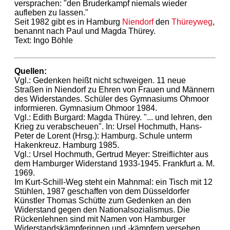
versprachen: "den Bruderkampf niemals wieder
aufleben zu lassen."
Seit 1982 gibt es in Hamburg
Niendorf
den
Thüreyweg
,
benannt nach Paul und Magda Thürey.
Text: Ingo Böhle
Quellen:
Vgl.: Gedenken heißt nicht schweigen. 11 neue
Straßen in Niendorf zu Ehren von Frauen und Männern
des Widerstandes. Schüler des Gymnasiums Ohmoor
informieren. Gymnasium Ohmoor 1984.
Vgl.: Edith Burgard: Magda Thürey. "... und lehren, den
Krieg zu verabscheuen". In: Ursel Hochmuth, Hans-
Peter de Lorent (Hrsg.): Hamburg. Schule unterm
Hakenkreuz. Hamburg 1985.
Vgl.: Ursel Hochmuth, Gertrud Meyer: Streiflichter aus
dem Hamburger Widerstand 1933-1945. Frankfurt a. M.
1969.
Im Kurt-Schill-Weg steht ein Mahnmal: ein Tisch mit 12
Stühlen, 1987 geschaffen von dem Düsseldorfer
Künstler Thomas Schütte zum Gedenken an den
Widerstand gegen den Nationalsozialismus. Die
Rückenlehnen sind mit Namen von Hamburger
Widerstandskämpferinnen und -kämpfern versehen,