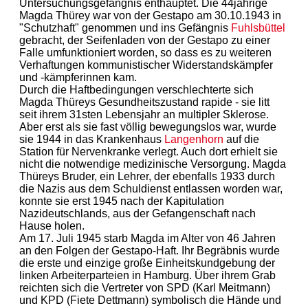
Untersuchungsgefängnis enthauptet. Die 44jährige
Magda Thürey war von der Gestapo am 30.10.1943 in
"Schutzhaft" genommen und ins Gefängnis
Fuhlsbüttel
gebracht, der Seifenladen von der Gestapo zu einer
Falle umfunktioniert worden, so dass es zu weiteren
Verhaftungen kommunistischer Widerstandskämpfer
und -kämpferinnen kam.
Durch die Haftbedingungen verschlechterte sich
Magda Thüreys Gesundheitszustand rapide - sie litt
seit ihrem 31sten Lebensjahr an multipler Sklerose.
Aber erst als sie fast völlig bewegungslos war, wurde
sie 1944 in das Krankenhaus
Langenhorn
auf die
Station für Nervenkranke verlegt. Auch dort erhielt sie
nicht die notwendige medizinische Versorgung. Magda
Thüreys Bruder, ein Lehrer, der ebenfalls 1933 durch
die Nazis aus dem Schuldienst entlassen worden war,
konnte sie erst 1945 nach der Kapitulation
Nazideutschlands, aus der Gefangenschaft nach
Hause holen.
Am 17. Juli 1945 starb Magda im Alter von 46 Jahren
an den Folgen der Gestapo-Haft. Ihr Begräbnis wurde
die erste und einzige große Einheitskundgebung der
linken Arbeiterparteien in Hamburg. Über ihrem Grab
reichten sich die Vertreter von SPD (Karl Meitmann)
und KPD (Fiete Dettmann) symbolisch die Hände und