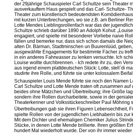
der 29jährige Schauspieler Carl Schultze sein Theater 
ausverkauftem Haus gespielt und das Carl- Schultze- The
Theater zum künstlerisch bedeutendsten Komödienhaus
mit kurzen Unterbrechungen, wo sie z.B. am Berliner Re
Lotte Mendes Lieblingsrollenfach war das der jugendliche
Schultze schrieb darüber 1890 an Adolph Kohut: „Louise 
engagiert, und spielte mit besonderer Vorliebe naive Roll
fällen und bemerke nur, dass sich schon damals die Neigu
alten Dr. Bärman, Stadtminschen un Buurenlüüd, geben,
ausgewählte Engagements für bestimmte Fächer zu treffen
in ein anderes Fahrwasser zu lenken versuchte. Ich schi
Louise wollte durchbrennen. - Ich redete ihr zu, den Ver
aus irgend einem plattdeutschen Stück: Lotte, stell`di ma
studirte ihre Rolle, und führte sie unter kolossalem Beif
Schauspieler Louis Mende führte sie noch den Namen Lo
Carl Schultze und Lotte Mende traten oft zusammen auf un
beides ohne Mätzchen und Übertreibung; ihre Größe lag in
sondern ihre Rollen durcharbeitete, sowie in der genial
Theaterkenner und Volksstückeschreiber Paul Möhring s
Übertreibungen gab sie ihren Figuren Lebensechtheit, 
spielte Rollen von der jugendlichen Liebhaberin bis zu
Mit dem Dichter und ehemaligen Chemiker Julius Strinde
Stücke, in denen Lotte Mende brillierte. Ihren größten E
hundert Mal wiederholt wurde. Der von ihr immer wieder 