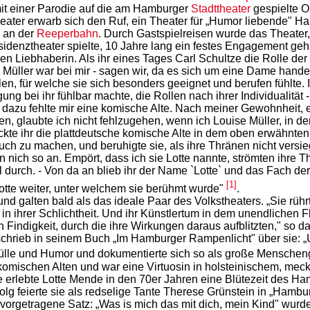
mit einer Parodie auf die am Hamburger
Stadttheater
gespielte O
ater erwarb sich den Ruf, ein Theater für „Humor liebende" Han
 an der
Reeperbahn
. Durch Gastspielreisen wurde das Theater
sidenztheater spielte, 10 Jahre lang ein festes Engagement ge
n Liebhaberin. Als ihr eines Tages Carl Schultze die Rolle der
Müller war bei mir - sagen wir, da es sich um eine Dame handel
en, für welche sie sich besonders geeignet und berufen fühlte. Ic
ng bei ihr fühlbar machte, die Rollen nach ihrer Individualität 
 dazu fehlte mir eine komische Alte. Nach meiner Gewohnheit, 
, glaubte ich nicht fehlzugehen, wenn ich Louise Müller, in de
ckte ihr die plattdeutsche komische Alte in dem oben erwähnten 
such zu machen, und beruhigte sie, als ihre Thränen nicht versie
n nich so an. Empört, dass ich sie Lotte nannte, strömten ihre Th
all durch. - Von da an blieb ihr der Name `Lotte` und das Fach d
[1]
tte weiter, unter welchem sie berühmt wurde"
.
d galten bald als das ideale Paar des Volkstheaters. „Sie rührte
 ihrer Schlichtheit. Und ihr Künstlertum in dem unendlichen Fle
en Findigkeit, durch die ihre Wirkungen daraus aufblitzten," s
chrieb in seinem Buch „Im Hamburger Rampenlicht" über sie: „U
Fülle und Humor und dokumentierte sich so als große Menscheng
r komischen Alten und war eine Virtuosin in holsteinischem, me
 erlebte Lotte Mende in den 70er Jahren eine Blütezeit des Ham
rfolg feierte sie als redselige Tante Therese Grünstein in „Hamb
vorgetragene Satz: „Was is mich das mit dich, mein Kind" wurde