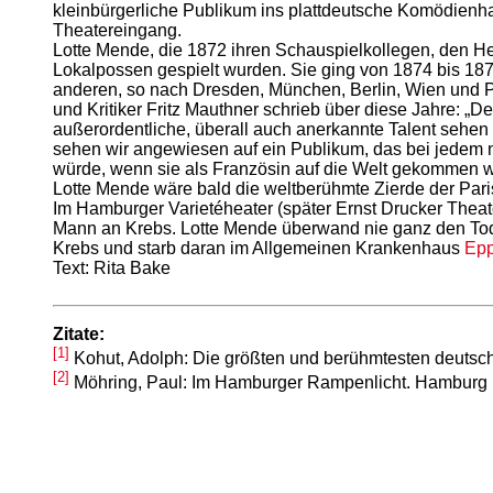
kleinbürgerliche Publikum ins plattdeutsche Komödien
Theatereingang.
Lotte Mende, die 1872 ihren Schauspielkollegen, den He
Lokalpossen gespielt wurden. Sie ging von 1874 bis 1875
anderen, so nach Dresden, München, Berlin, Wien und Pr
und Kritiker Fritz Mauthner schrieb über diese Jahre: „De
außerordentliche, überall auch anerkannte Talent sehen
sehen wir angewiesen auf ein Publikum, das bei jedem ne
würde, wenn sie als Französin auf die Welt gekommen wä
Lotte Mende wäre bald die weltberühmte Zierde der Par
Im Hamburger Varietéheater (später Ernst Drucker Theat
Mann an Krebs. Lotte Mende überwand nie ganz den Tod
Krebs und starb daran im Allgemeinen Krankenhaus
Epp
Text: Rita Bake
Zitate:
[1]
Kohut, Adolph: Die größten und berühmtesten deutsch
[2]
Möhring, Paul: Im Hamburger Rampenlicht. Hamburg 