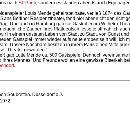
haus nach
St. Pauli
, sondern es standen abends auch Equipage
ldenspieler Louis Mende geheiratet hatte, verließ 1874 das Ca
 ans Berliner Residenztheater, fand hier aber nicht den richti
ag. Und auch in Hamburg gab sie Gastrollen im Wilhelm-Theate
r eigentliche Zauber ihres Plattdeutsch fesselte allmählich auc
 wir in einem unsteten Leben von Stadt zu Stadt, von Gunst un
uen Gastspiel immer wieder aufs neue erobert sein will! Ich m
re. Unsere Nachbarn besitzen in ihrem Paris einen Mittelpunkt 
iser Theater geworden."
er) gab Lotte Mende ca. 500 Gastspiele. Dennoch vereinsamte s
 ihres Mannes. Und Freunde wollen eine gewisse Bitterkeit 
endorf
.
en Soubretten. Düsseldorf o.J.
1972.