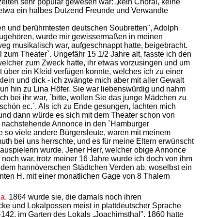
iten sehr populär gewesen war: „kein Choral, keine
d etwa ein halbes Dutzend Freunde und Verwandte
ten und berühmtesten deutschen Soubretten", Adolph
nzugehören, wurde mir gewissermaßen in meinen
weg musikalisch war, aufgeschnappt hatte, beigebracht.
zum Theater`. Ungefähr 15 1/2 Jahre alt, fasste ich den
welcher zum Zweck hatte, ihr etwas vorzusingen und um
ht über ein Kleid verfügen konnte, welches ich zu einer
lein und dick - ich zwängte mich aber mit aller Gewalt
 nun hin zu Lina Höfer. Sie war liebenswürdig und nahm
ch bei ihr war, `bitte, wollen Sie das junge Mädchen zu
 schön ec.`. Als ich zu Ende gesungen, lachten mich
 und dann würde es sich mit dem Theater schon von
ern nachstehende Annonce in den `Hamburger
e so viele andere Bürgersleute, waren mit meinem
h bei uns herrschte, und es für meine Eltern erwünscht
hauspielerin wurde. Jener Herr, welcher obige Annonce
 noch war, trotz meiner 16 Jahre wurde ich doch von ihm
ach dem hannöverschen Städtchen Verden ab, woselbst ein
nnten H. mit einer monatlichen Gage von 8 Thalern
na
. 1864 wurde sie, die damals noch ihren
ke und Lokalpossen meist in plattdeutscher Sprache
142, im Garten des Lokals „Joachimsthal". 1860 hatte