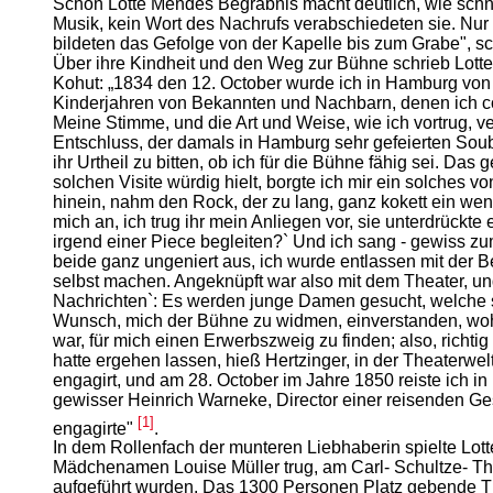
Schon Lotte Mendes Begräbnis macht deutlich, wie schn
Musik, kein Wort des Nachrufs verabschiedeten sie. Nu
bildeten das Gefolge von der Kapelle bis zum Grabe", 
Über ihre Kindheit und den Weg zur Bühne schrieb Lott
Kohut: „1834 den 12. October wurde ich in Hamburg von
Kinderjahren von Bekannten und Nachbarn, denen ich corr
Meine Stimme, und die Art und Weise, wie ich vortrug, v
Entschluss, der damals in Hamburg sehr gefeierten Sou
ihr Urtheil zu bitten, ob ich für die Bühne fähig sei. Da
solchen Visite würdig hielt, borgte ich mir ein solches 
hinein, nahm den Rock, der zu lang, ganz kokett ein wen
mich an, ich trug ihr mein Anliegen vor, sie unterdrückt
irgend einer Piece begleiten?` Und ich sang - gewiss z
beide ganz ungeniert aus, ich wurde entlassen mit der 
selbst machen. Angeknüpft war also mit dem Theater, u
Nachrichten`: Es werden junge Damen gesucht, welche si
Wunsch, mich der Bühne zu widmen, einverstanden, wohl
war, für mich einen Erwerbszweig zu finden; also, rich
hatte ergehen lassen, hieß Hertzinger, in der Theaterwe
engagirt, und am 28. October im Jahre 1850 reiste ich 
gewisser Heinrich Warneke, Director einer reisenden Ges
[1]
engagirte"
.
In dem Rollenfach der munteren Liebhaberin spielte Lot
Mädchenamen Louise Müller trug, am Carl- Schultze- T
aufgeführt wurden. Das 1300 Personen Platz gebende T