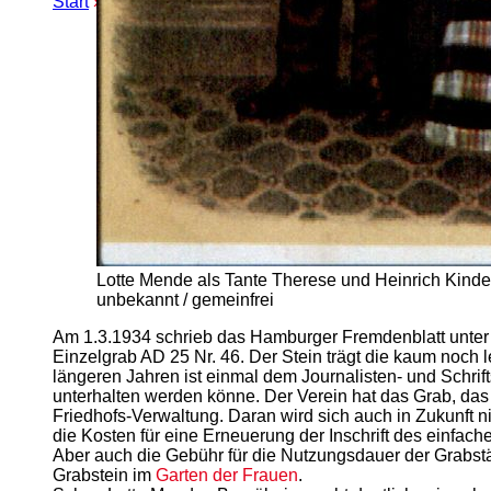
Start
»
Erweiterte Suche
» Lotte Mende
Lotte Mende als Tante Therese und Heinrich Kinde
unbekannt / gemeinfrei
Am 1.3.1934 schrieb das Hamburger Fremdenblatt unter de
Einzelgrab AD 25 Nr. 46. Der Stein trägt die kaum noch le
längeren Jahren ist einmal dem Journalisten- und Schrif
unterhalten werden könne. Der Verein hat das Grab, das 
Friedhofs-Verwaltung. Daran wird sich auch in Zukunft ni
die Kosten für eine Erneuerung der Inschrift des einfac
Aber auch die Gebühr für die Nutzungsdauer der Grabstät
Grabstein im
Garten der Frauen
.