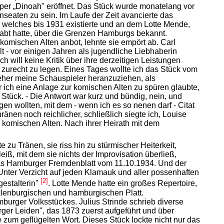
per „Dinoah" eröffnet. Das Stück wurde monatelang vor
seaten zu sein. Im Laufe der Zeit avancierte das
, welches bis 1931 existierte und an dem Lotte Mende,
habt hatte, über die Grenzen Hamburgs bekannt.
 komischen Alten anbot, lehnte sie empört ab. Carl
t - vor einigen Jahren als jugendliche Liebhaberin
h will keine Kritik über ihre derzeitigen Leistungen
- zurecht zu legen. Eines Tages wollte ich das Stück vom
eher meine Schauspieler heranzuziehen, als
r ich eine Anlage zur komischen Alten zu spüren glaubte,
Stück. - Die Antwort war kurz und bündig, nein, und
gen wollten, mit dem - wenn ich es so nenen darf - Citat
ränen noch reichlicher, schließlich siegte ich, Louise
er komischen Alten. Nach ihrer Heirath mit dem
 zu Tränen, sie riss hin zu stürmischer Heiterkeit,
iß, mit dem sie nichts der Improvisation überließ,
o das Hamburger Fremdenblatt vom 11.10.1934. Und der
nter Verzicht auf jeden Klamauk und aller possenhaften
[2]
estalterin"
. Lotte Mende hatte ein großes Repertoire,
cklenburgischen und hamburgischen Platt.
burger Volksstückes. Julius Strinde schrieb diverse
urger Leiden", das 1873 zuerst aufgeführt und über
 zum geflügelten Wort. Dieses Stück lockte nicht nur das