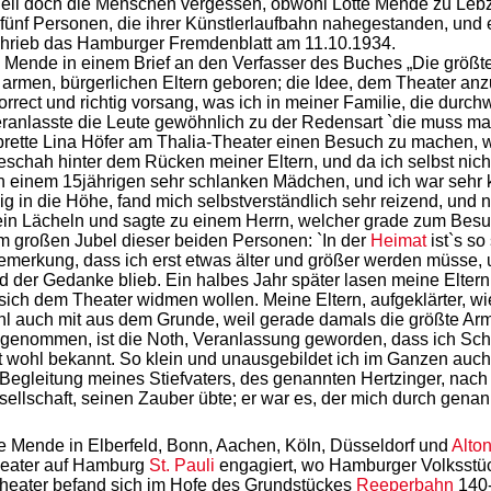
ell doch die Menschen vergessen, obwohl Lotte Mende zu Lebze
r fünf Personen, die ihrer Künstlerlaufbahn nahegestanden, un
schrieb das Hamburger Fremdenblatt am 11.10.1934.
e Mende in einem Brief an den Verfasser des Buches „Die größ
 armen, bürgerlichen Eltern geboren; die Idee, dem Theater a
ect und richtig vorsang, was ich in meiner Familie, die durch
eranlasste die Leute gewöhnlich zu der Redensart `die muss mal 
brette Lina Höfer am Thalia-Theater einen Besuch zu machen, 
s geschah hinter dem Rücken meiner Eltern, und da ich selbst nic
von einem 15jährigen sehr schlanken Mädchen, und ich war sehr k
ig in die Höhe, fand mich selbstverständlich sehr reizend, und
e ein Lächeln und sagte zu einem Herrn, welcher grade zum Besu
um großen Jubel dieser beiden Personen: `In der
Heimat
ist`s so
Bemerkung, dass ich erst etwas älter und größer werden müsse,
nd der Gedanke blieb. Ein halbes Jahr später lasen meine Elt
ch dem Theater widmen wollen. Meine Eltern, aufgeklärter, wi
 auch mit aus dem Grunde, weil gerade damals die größte Armut
tig genommen, ist die Noth, Veranlassung geworden, dass ich Sc
lt wohl bekannt. So klein und unausgebildet ich im Ganzen auch
in Begleitung meines Stiefvaters, des genannten Hertzinger, n
ellschaft, seinen Zauber übte; er war es, der mich durch gena
te Mende in Elberfeld, Bonn, Aachen, Köln, Düsseldorf und
Alto
heater auf Hamburg
St. Pauli
engagiert, wo Hamburger Volksstüc
heater befand sich im Hofe des Grundstückes
Reeperbahn
140-