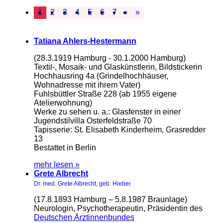
1
2
3
4
5
6
7
›
»
Tatiana Ahlers-Hestermann
(28.3.1919 Hamburg - 30.1.2000 Hamburg)
Textil-, Mosaik- und Glaskünstlerin, Bildstickerin
Hochhausring 4a (Grindelhochhäuser,
Wohnadresse mit ihrem Vater)
Fuhlsbüttler Straße 228 (ab 1955 eigene
Atelierwohnung)
Werke zu sehen u. a.: Glasfenster in einer
Jugendstilvilla Osterfeldstraße 70
Tapisserie: St. Elisabeth Kinderheim, Grasredder
13
Bestattet in Berlin
mehr lesen »
Grete Albrecht
Dr. med. Grete Albrecht, geb. Hieber
(17.8.1893 Hamburg – 5.8.1987 Braunlage)
Neurologin, Psychotherapeutin, Präsidentin des
Deutschen Ärztinnenbundes