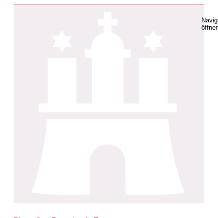
Navig
öffne