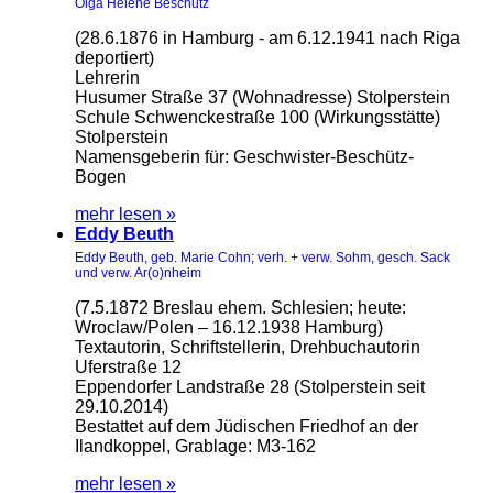
Olga Helene Beschütz
(28.6.1876 in Hamburg - am 6.12.1941 nach Riga
deportiert)
Lehrerin
Husumer Straße 37 (Wohnadresse) Stolperstein
Schule Schwenckestraße 100 (Wirkungsstätte)
Stolperstein
Namensgeberin für: Geschwister-Beschütz-
Bogen
mehr lesen »
Eddy Beuth
Eddy Beuth, geb. Marie Cohn; verh. + verw. Sohm, gesch. Sack
und verw. Ar(o)nheim
(7.5.1872 Breslau ehem. Schlesien; heute:
Wroclaw/Polen – 16.12.1938 Hamburg)
Textautorin, Schriftstellerin, Drehbuchautorin
Uferstraße 12
Eppendorfer Landstraße 28 (Stolperstein seit
29.10.2014)
Bestattet auf dem Jüdischen Friedhof an der
Ilandkoppel, Grablage: M3-162
mehr lesen »