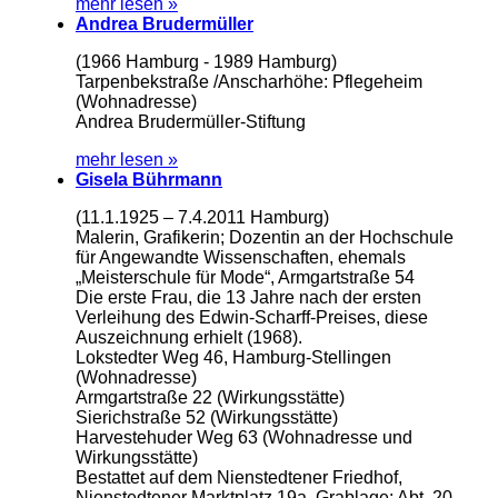
mehr lesen »
Andrea Brudermüller
(1966 Hamburg - 1989 Hamburg)
Tarpenbekstraße /Anscharhöhe: Pflegeheim
(Wohnadresse)
Andrea Brudermüller-Stiftung
mehr lesen »
Gisela Bührmann
(11.1.1925 – 7.4.2011 Hamburg)
Malerin, Grafikerin; Dozentin an der Hochschule
für Angewandte Wissenschaften, ehemals
„Meisterschule für Mode“, Armgartstraße 54
Die erste Frau, die 13 Jahre nach der ersten
Verleihung des Edwin-Scharff-Preises, diese
Auszeichnung erhielt (1968).
Lokstedter Weg 46, Hamburg-Stellingen
(Wohnadresse)
Armgartstraße 22 (Wirkungsstätte)
Sierichstraße 52 (Wirkungsstätte)
Harvestehuder Weg 63 (Wohnadresse und
Wirkungsstätte)
Bestattet auf dem Nienstedtener Friedhof,
Nienstedtener Marktplatz 19a, Grablage: Abt. 20,