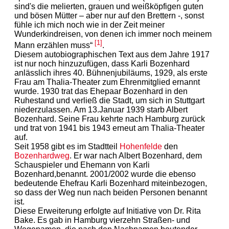
sind's die melierten, grauen und weißköpfigen guten
und bösen Mütter – aber nur auf den Brettern -, sonst
fühle ich mich noch wie in der Zeit meiner
Wunderkindreisen, von denen ich immer noch meinem
[1]
Mann erzählen muss“
.
Diesem autobiographischen Text aus dem Jahre 1917
ist nur noch hinzuzufügen, dass Karli Bozenhard
anlässlich ihres 40. Bühnenjubiläums, 1929, als erste
Frau am Thalia-Theater zum Ehrenmitglied ernannt
wurde. 1930 trat das Ehepaar Bozenhard in den
Ruhestand und verließ die Stadt, um sich in Stuttgart
niederzulassen. Am 13.Januar 1939 starb Albert
Bozenhard. Seine Frau kehrte nach Hamburg zurück
und trat von 1941 bis 1943 erneut am Thalia-Theater
auf.
Seit 1958 gibt es im Stadtteil
Hohenfelde
den
Bozenhardweg
. Er war nach Albert Bozenhard, dem
Schauspieler und Ehemann von Karli
Bozenhard,benannt. 2001/2002 wurde die ebenso
bedeutende Ehefrau Karli Bozenhard miteinbezogen,
so dass der Weg nun nach beiden Personen benannt
ist.
Diese Erweiterung erfolgte auf Initiative von Dr. Rita
Bake. Es gab in Hamburg vierzehn Straßen- und