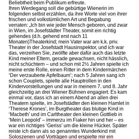
Beliebtheit beim Publikum erfreute.
Ihren Werdegang soll die gebürtige Wienerin im
folgenden selbst erzählen, da ihre Worte viel von ihrer
frischen und volkstümlichen Art und Begabung
verraten: „Ich bin wie jeder Mensch geboren, und zwar
in Wien, im Josefstädter Theater, somit ein richtig
gehendes (d.h. gehend erst nach 11
Monaten)Theaterkind; mein Vater war am k.k. priv.
Theater in der Josefstadt Hausinspektor, und ich war
das, verzeihen Sie, zwölfte aber dafür auch das letzte
Kind meiner Eltern, gerade gewachsen, nicht hässlich,
nicht schüchtern – und schon mit 2½ Jahren spielte ich
meine erste Rolle, einen Ritter in dem Kindermärchen
‘Der verzauberte Apfelbaum’; nach 5 Jahren sang ich
schon Couplets, spielte alle Hauptrollen in den
Kindervorstellungen und war in meinem 7. und 8. Jahr
gleichzeitig an drei Wiener Bühnen engagiert. Es kam
einmal vor, dass ich an einem Abend an allen drei
Theatern spielte, im Josefstädter den kleinen Hamlet in
‘Therese Krones’, im Burgtheater das blutige Kind in
‘Macbeth’ und im Carltheater den kleinen Gottlieb in
‘Mein Leopold’ – immerzu im Fiaker hin und her – es
war ein richtiges ‘Geriss’ um die kleine Hücker. Später
reiste ich dann als so genanntes Wunderkind mit
Soloszenen und Vorträgen und erspielte mir ein