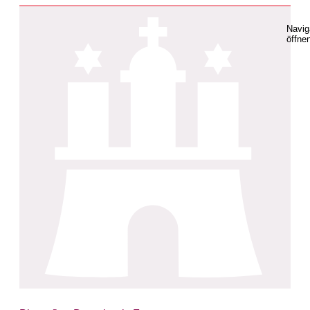
Navig
öffne