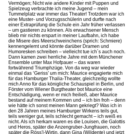
Vermögen; Nicht wie andere Kinder mit Puppen und
Spielzeug verbrachte ich meine Jugend – mein
Tummelplatz war immer das Theater! Trotzdem war ich
eine Muster- und Vorzugsschülerin und durfte nach
einer Extraprüfung die Schule ein Jahr früher verlassen
– um gastieren zu können. Als erwachsener Mensch
blieb mir nichts erspart in meiner Laufbahn, ich habe
die Misere des Meerschweinchens (sprich: Schmiere)
kennengelernt und könnte darüber Dramen und
Humoresken schreiben – vielleicht tue ich´s auch noch.
Dann kamen zwei herrliche Jahre mit dem Münchener
Ensemble unter Max Hofpauer – das waren
fortwährend Triumphzüge. Von da weg war wieder
einmal das ‘Geriss’ um mich: Maurice engagierte mich
für das Hamburger Thalia-Theater, gleichzeitig wollte
mich Anno für das königliche Schauspiel in Berlin, und
Förster vom Wiener Burgtheater bot Maurice eine
Entschädigung, wenn er mich freiließ, aber Maurice
bestand auf meinem Kommen und – ich bin froh – denn
wie hätte ich sonst meinen Mann gekriegt? Was ich in
den 28 Jahren meines Hamburger Wirkens teils gut,
teils weniger gut, teils schlecht gemacht – ich weiß es
nicht. Als ich herkam waren es die Louisen, die Galottis
und Heros, später die Anzengruber-Jungfrauen, noch
später die Röss'l-Wirtin, dann Gina (Wildente) und jetzt