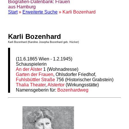
Biografien-Datenbank: Frauen
aus Hamburg
Start
»
Erweiterte Suche
» Karli Bozenhard
Karli Bozenhard
Karli Bozenhard (Karoline Josepha Bozenhard geb. Hücker)
(11.6.1865 Wien - 1.2.1945)
Schauspielerin
An der Alster
1 (Wohnadresse)
Garten der Frauen
, Ohlsdorfer Friedhof,
Fuhlsbüttler Straße
756 (Historischer Grabstein)
Thalia Theater
,
Alstertor
(Wirkungsstätte)
Namensgeberin für:
Bozenhardweg