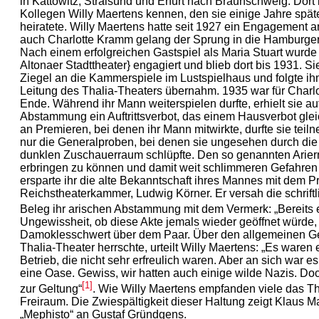
in Kattowitz, Stralsund und Erfurt nach Braunschweig. Dort l
Kollegen Willy Maertens kennen, den sie einige Jahre spä
heiratete. Willy Maertens hatte seit 1927 ein Engagement 
auch Charlotte Kramm gelang der Sprung in die Hamburger
Nach einem erfolgreichen Gastspiel als Maria Stuart wurde 
Altonaer Stadttheater} engagiert und blieb dort bis 1931. S
Ziegel an die Kammerspiele im Lustspielhaus und folgte ihm
Leitung des Thalia-Theaters übernahm. 1935 war für Charl
Ende. Während ihr Mann weiterspielen durfte, erhielt sie au
Abstammung ein Auftrittsverbot, das einem Hausverbot gle
an Premieren, bei denen ihr Mann mitwirkte, durfte sie teil
nur die Generalproben, bei denen sie ungesehen durch die 
dunklen Zuschauerraum schlüpfte. Den so genannten Arier
erbringen zu können und damit weit schlimmeren Gefahren 
ersparte ihr die alte Bekanntschaft ihres Mannes mit dem P
Reichstheaterkammer, Ludwig Körner. Er versah die schrift
Beleg ihr arischen Abstammung mit dem Vermerk: „Bereits e
Ungewissheit, ob diese Akte jemals wieder geöffnet würde,
Damoklesschwert über dem Paar. Über den allgemeinen Ge
Thalia-Theater herrschte, urteilt Willy Maertens: „Es waren 
Betrieb, die nicht sehr erfreulich waren. Aber an sich war e
eine Oase. Gewiss, wir hatten auch einige wilde Nazis. Do
[1]
zur Geltung“
. Wie Willy Maertens empfanden viele das The
Freiraum. Die Zwiespältigkeit dieser Haltung zeigt Klaus
„Mephisto“ an Gustaf Gründgens.