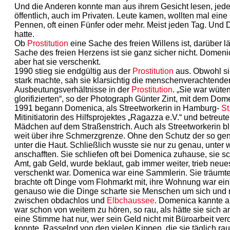
Und die Anderen konnte man aus ihrem Gesicht lesen, je
öffentlich, auch im Privaten. Leute kamen, wollten mal ein
Pennen, oft einen Fünfer oder mehr. Meist jeden Tag. Und 
hatte.
Ob
Prostitution
eine Sache des freien Willens ist, darüber läs
Sache des freien Herzens ist sie ganz sicher nicht. Dome
aber hat sie verschenkt.
1990 stieg sie endgültig aus der
Prostitution
aus. Obwohl sie
stark machte, sah sie klarsichtig die menschenverachtend
Ausbeutungsverhältnisse in der
Prostitution
. „Sie war wüte
glorifizierten“, so der Photograph Günter Zint, mit dem Do
1991 begann Domenica, als Streetworkerin in Hamburg-
St
Mitinitiatorin des Hilfsprojektes „Ragazza e.V.“ und betre
Mädchen auf dem Straßenstrich. Auch als Streetworkerin bli
weit über ihre Schmerzgrenze. Ohne den Schutz der so genan
unter die Haut. Schließlich wusste sie nur zu genau, unt
anschafften. Sie schliefen oft bei Domenica zuhause, sie s
Amt, gab Geld, wurde beklaut, gab immer weiter, trieb neue
verschenkt war. Domenica war eine Sammlerin. Sie träumt
brachte oft Dinge vom Flohmarkt mit, ihre Wohnung war ein 
genauso wie die Dinge scharte sie Menschen um sich und
zwischen obdachlos und
Elbchaussee
. Domenica kannte 
war schon von weitem zu hören, so rau, als hätte sie sich 
eine Stimme hat nur, wer sein Geld nicht mit Büroarbeit ve
konnte. Rasselnd von den vielen Kippen, die sie täglich rau