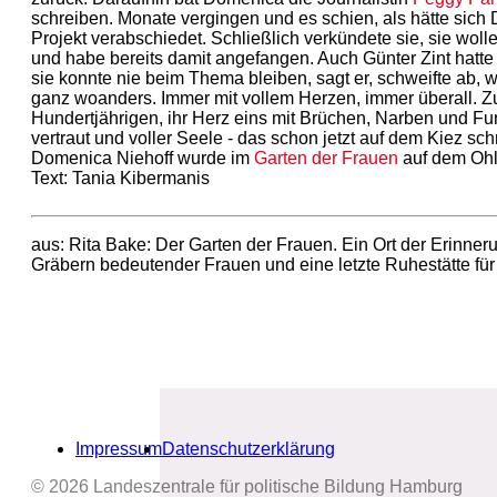
schreiben. Monate vergingen und es schien, als hätte sic
Projekt verabschiedet. Schließlich verkündete sie, sie woll
und habe bereits damit angefangen. Auch Günter Zint hatte 
sie konnte nie beim Thema bleiben, sagt er, schweifte ab,
ganz woanders. Immer mit vollem Herzen, immer überall. Z
Hundertjährigen, ihr Herz eins mit Brüchen, Narben und Fu
vertraut und voller Seele - das schon jetzt auf dem Kiez schm
Domenica Niehoff wurde im
Garten der Frauen
auf dem Ohls
Text: Tania Kibermanis
aus: Rita Bake: Der Garten der Frauen. Ein Ort der Erinner
Gräbern bedeutender Frauen und eine letzte Ruhestätte fü
Impressum
Datenschutzerklärung
© 2026 Landeszentrale für politische Bildung Hamburg