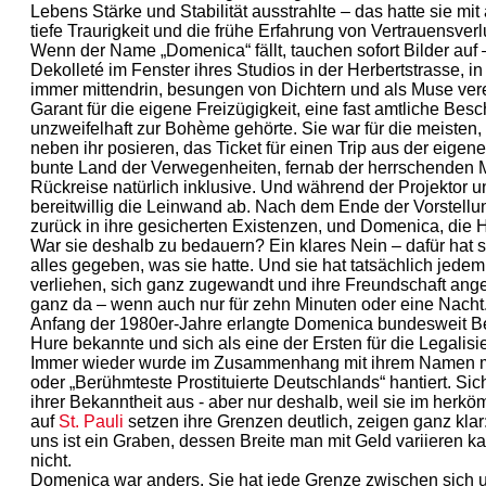
Lebens Stärke und Stabilität ausstrahlte – das hatte sie mi
tiefe Traurigkeit und die frühe Erfahrung von Vertrauensver
Wenn der Name „Domenica“ fällt, tauchen sofort Bilder auf
Dekolleté im Fenster ihres Studios in der Herbertstrasse, 
immer mittendrin, besungen von Dichtern und als Muse vere
Garant für die eigene Freizügigkeit, eine fast amtliche Be
unzweifelhaft zur Bohème gehörte. Sie war für die meisten,
neben ihr posieren, das Ticket für einen Trip aus der eigenen
bunte Land der Verwegenheiten, fernab der herrschenden Mo
Rückreise natürlich inklusive. Und während der Projektor
bereitwillig die Leinwand ab. Nach dem Ende der Vorstellu
zurück in ihre gesicherten Existenzen, und Domenica, die H
War sie deshalb zu bedauern? Ein klares Nein – dafür hat s
alles gegeben, was sie hatte. Und sie hat tatsächlich jede
verliehen, sich ganz zugewandt und ihre Freundschaft ange
ganz da – wenn auch nur für zehn Minuten oder eine Nacht
Anfang der 1980er-Jahre erlangte Domenica bundesweit Berüh
Hure bekannte und sich als eine der Ersten für die Legalis
Immer wieder wurde im Zusammenhang mit ihrem Namen mit
oder „Berühmteste Prostituierte Deutschlands“ hantiert. Sic
ihrer Bekanntheit aus - aber nur deshalb, weil sie im herk
auf
St. Pauli
setzen ihre Grenzen deutlich, zeigen ganz klar:
uns ist ein Graben, dessen Breite man mit Geld variieren k
nicht.
Domenica war anders. Sie hat jede Grenze zwischen sich u