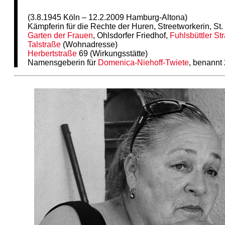
(3.8.1945 Köln – 12.2.2009 Hamburg-Altona)
Kämpferin für die Rechte der Huren, Streetworkerin, St
Garten der Frauen
, Ohlsdorfer Friedhof,
Fuhlsbüttler St
Talstraße
(Wohnadresse)
Herbertstraße
69 (Wirkungsstätte)
Namensgeberin für
Domenica-Niehoff-Twiete
, benannt