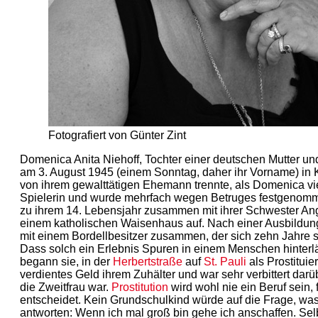
Fotografiert von Günter Zint
Domenica Anita Niehoff, Tochter einer deutschen Mutter und
am 3. August 1945 (einem Sonntag, daher ihr Vorname) in Kö
von ihrem gewalttätigen Ehemann trennte, als Domenica vier
Spielerin und wurde mehrfach wegen Betruges festgenom
zu ihrem 14. Lebensjahr zusammen mit ihrer Schwester An
einem katholischen Waisenhaus auf. Nach einer Ausbildung 
mit einem Bordellbesitzer zusammen, der sich zehn Jahre s
Dass solch ein Erlebnis Spuren in einem Menschen hinterlä
begann sie, in der
Herbertstraße
auf
St. Pauli
als Prostituier
verdientes Geld ihrem Zuhälter und war sehr verbittert darübe
die Zweitfrau war.
Prostitution
wird wohl nie ein Beruf sein,
entscheidet. Kein Grundschulkind würde auf die Frage, wa
antworten: Wenn ich mal groß bin gehe ich anschaffen. Se