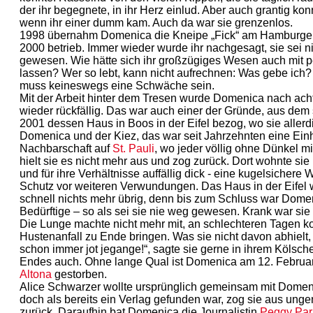
der ihr begegnete, in ihr Herz einlud. Aber auch grantig ko
wenn ihr einer dumm kam. Auch da war sie grenzenlos.
1998 übernahm Domenica die Kneipe „Fick“ am Hamburge
2000 betrieb. Immer wieder wurde ihr nachgesagt, sie sei n
gewesen. Wie hätte sich ihr großzügiges Wesen auch mit p
lassen? Wer so lebt, kann nicht aufrechnen: Was gebe ic
muss keineswegs eine Schwäche sein.
Mit der Arbeit hinter dem Tresen wurde Domenica nach ach
wieder rückfällig. Das war auch einer der Gründe, aus dem
2001 dessen Haus in Boos in der Eifel bezog, wo sie allerdi
Domenica und der Kiez, das war seit Jahrzehnten eine Einhei
Nachbarschaft auf
St. Pauli
, wo jeder völlig ohne Dünkel mi
hielt sie es nicht mehr aus und zog zurück. Dort wohnte sie
und für ihre Verhältnisse auffällig dick - eine kugelsichere
Schutz vor weiteren Verwundungen. Das Haus in der Eifel 
schnell nichts mehr übrig, denn bis zum Schluss war Domen
Bedürftige – so als sei sie nie weg gewesen. Krank war sie
Die Lunge machte nicht mehr mit, an schlechteren Tagen k
Hustenanfall zu Ende bringen. Was sie nicht davon abhielt, 
schon immer jot jegange!“, sagte sie gerne in ihrem Kölsche
Endes auch. Ohne lange Qual ist Domenica am 12. Febru
Altona
gestorben.
Alice Schwarzer wollte ursprünglich gemeinsam mit Domen
doch als bereits ein Verlag gefunden war, zog sie aus ung
zurück. Daraufhin bat Domenica die Journalistin
Peggy Par