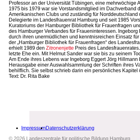
Professor an der Universität Tübingen, eine mehrwöchige 
1975 bis 1979 war sie Vorstandsmitglied im Dachverband 
Amerikanischen Clubs und zuständig für Norddeutschland 
Delegierte im Landesfrauenrat Hamburg und seit 1985 Vor
Kuratoriums der Hamburger Bibliothek für Frauenfragen un
des Hamburger Verbandes für Fraueninteressen. Ingeborg 
durch ihren unermüdlichen und kenntnisreichen Einsatz fü
der „Hamburger Bibliothek für Frauenfragen“ des Landesfra
erhielt 1989 den
Zitronenjette
Preis des Landesfrauenrates. 
letzte Ehe ein. Mit Helmut Sander war sie bis zu seinem Tod 
Am Ende ihres Lebens war Ingeborg Eggert Jörg Hillmann 
Herausgabe einer Auswahlsammlung der Schriften ihres Va
behilflich. Sie selbst schrieb darin ein persönliches Kapitel 
Text: Dr. Rita Bake
Impressum
Datenschutzerklärung
© 2026 Landeszentrale für politische Bildung Hamburg