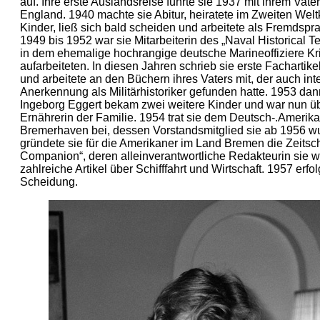
auf. Ihre erste Auslandsreise führte sie 1937 mit ihrem Va
England. 1940 machte sie Abitur, heiratete im Zweiten Wel
Kinder, ließ sich bald scheiden und arbeitete als Fremdspr
1949 bis 1952 war sie Mitarbeiterin des „Naval Historical 
in dem ehemalige hochrangige deutsche Marineoffiziere K
aufarbeiteten. In diesen Jahren schrieb sie erste Fachartike
und arbeitete an den Büchern ihres Vaters mit, der auch int
Anerkennung als Militärhistoriker gefunden hatte. 1953 dan
Ingeborg Eggert bekam zwei weitere Kinder und war nun ü
Ernährerin der Familie. 1954 trat sie dem Deutsch-.Amerik
Bremerhaven bei, dessen Vorstandsmitglied sie ab 1956 wu
gründete sie für die Amerikaner im Land Bremen die Zeitsc
Companion“, deren alleinverantwortliche Redakteurin sie w
zahlreiche Artikel über Schifffahrt und Wirtschaft. 1957 erfo
Scheidung.