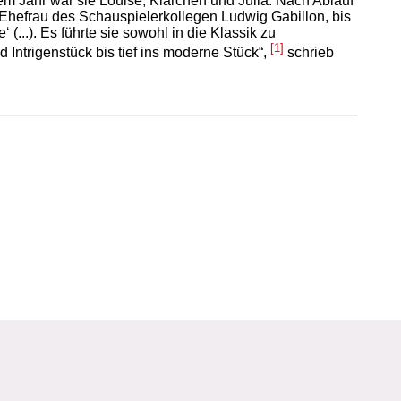
 Jahr war sie Louise, Klärchen und Julia. Nach Ablauf
 Ehefrau des Schauspielerkollegen Ludwig Gabillon, bis
...). Es führte sie sowohl in die Klassik zu
[1]
 Intrigenstück bis tief ins moderne Stück“,
schrieb