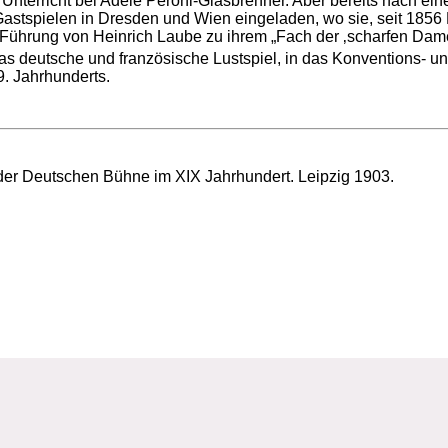
rricht bei Adele Peroni-Glasbrenner. Aber bereits nach einem
astspielen in Dresden und Wien eingeladen, wo sie, seit 1856
Führung von Heinrich Laube zu ihrem „Fach der ‚scharfen Dame‘ (
s deutsche und französische Lustspiel, in das Konventions- und
. Jahrhunderts.
er Deutschen Bühne im XIX Jahrhundert. Leipzig 1903.