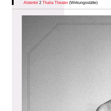
Alstertor
2
Thalia Theater
(Wirkungsstätte)