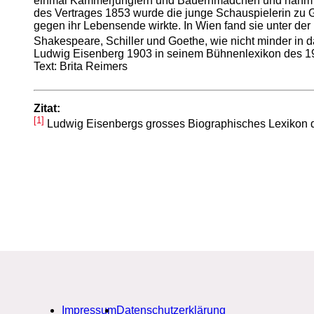
einmal Kammerjungfern und Bauernmädchen und nahm Unte
des Vertrages 1853 wurde die junge Schauspielerin zu G
gegen ihr Lebensende wirkte. In Wien fand sie unter der 
Shakespeare, Schiller und Goethe, wie nicht minder in da
Ludwig Eisenberg 1903 in seinem Bühnenlexikon des 19
Text: Brita Reimers
Zitat:
[1]
Ludwig Eisenbergs grosses Biographisches Lexikon d
Impressum
Datenschutzerklärung