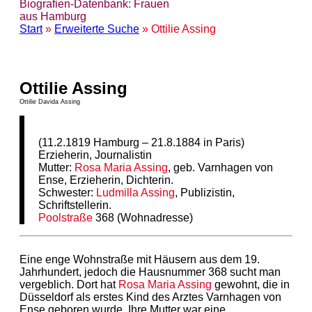
Biografien-Datenbank: Frauen
aus Hamburg
Start
»
Erweiterte Suche
» Ottilie Assing
Ottilie Assing
Ottilie Davida Assing
(11.2.1819 Hamburg – 21.8.1884 in Paris)
Erzieherin, Journalistin
Mutter:
Rosa Maria Assing
, geb. Varnhagen von
Ense, Erzieherin, Dichterin.
Schwester:
Ludmilla Assing
, Publizistin,
Schriftstellerin.
Poolstraße
368 (Wohnadresse)
Eine enge Wohnstraße mit Häusern aus dem 19.
Jahrhundert, jedoch die Hausnummer 368 sucht man
vergeblich. Dort hat
Rosa Maria Assing
gewohnt, die in
Düsseldorf als erstes Kind des Arztes Varnhagen von
Ense geboren wurde. Ihre Mutter war eine