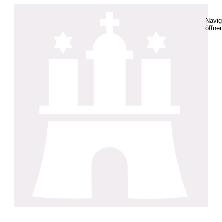
Navig
öffne