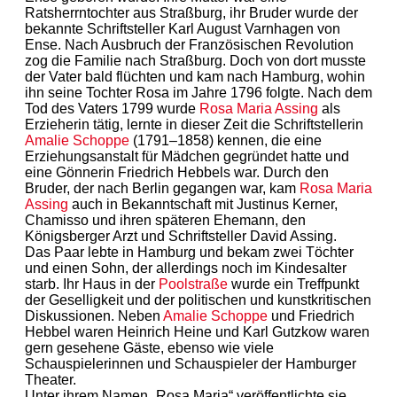
Ratsherrntochter aus Straßburg, ihr Bruder wurde der
bekannte Schriftsteller Karl August Varnhagen von
Ense. Nach Ausbruch der Französischen Revolution
zog die Familie nach Straßburg. Doch von dort musste
der Vater bald flüchten und kam nach Hamburg, wohin
ihn seine Tochter Rosa im Jahre 1796 folgte. Nach dem
Tod des Vaters 1799 wurde
Rosa Maria Assing
als
Erzieherin tätig, lernte in dieser Zeit die Schriftstellerin
Amalie Schoppe
(1791–1858) kennen, die eine
Erziehungsanstalt für Mädchen gegründet hatte und
eine Gönnerin Friedrich Hebbels war. Durch den
Bruder, der nach Berlin gegangen war, kam
Rosa Maria
Assing
auch in Bekanntschaft mit Justinus Kerner,
Chamisso und ihren späteren Ehemann, den
Königsberger Arzt und Schriftsteller David Assing.
Das Paar lebte in Hamburg und bekam zwei Töchter
und einen Sohn, der allerdings noch im Kindesalter
starb. Ihr Haus in der
Poolstraße
wurde ein Treffpunkt
der Geselligkeit und der politischen und kunstkritischen
Diskussionen. Neben
Amalie Schoppe
und Friedrich
Hebbel waren Heinrich Heine und Karl Gutzkow waren
gern gesehene Gäste, ebenso wie viele
Schauspielerinnen und Schauspieler der Hamburger
Theater.
Unter ihrem Namen „Rosa Maria“ veröffentlichte sie