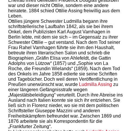
Ehefrau ihres Geliebten Frederick Douglas gestorben
war und dieser nicht Ottilie, sondern eine andere
heiratete. 1884 schied Ottilie Assing freiwillig aus dem
Leben.
Ottilies jüngere Schwester Ludmilla begann ihre
schriftstellerische Laufbahn 1842, als sie bei ihrem
Onkel, dem Publizisten Karl August Varnhagen in
Berlin lebte, mit dem sie sich – im Gegensatz zu ihrer
Schwester Ottilie – gut verstand. Nach dem Tod seiner
Frau Rahel Varnhagen führte sie ihm den Haushalt,
betreute ihren literarischen Salon und schrieb die
Biographien „Gräfin Elisa von Ahlefeldt, die Gattin
Adolphs von Lützow“ (1857) und „Sophie von La
Roche, die Freundin Wielands“ (1859). Nach dem Tod
des Onkels im Jahre 1858 edierte sie seine Schriften
und Tagebücher. Doch weil deren Veröffentlichung in
Preußen unerwünscht war, wurde
Ludmilla Assing
zu
einer längeren Gefängnisstrafe wegen
„Majestätsbeleidigung“ verurteilt. Durch ihre Abreise ins
Ausland nach Italien konnte sie sich ihr entziehen. Sie
ließ sich in Florenz nieder, wo sie mit dem politischen
Schriftsteller Giuseppe Mazzini und anderen
Freiheitskämpfern befreundet war. Zwischen 1869 und
1876 arbeitete sie als Korrespondentin für die
„Frankfurter Zeitung“.