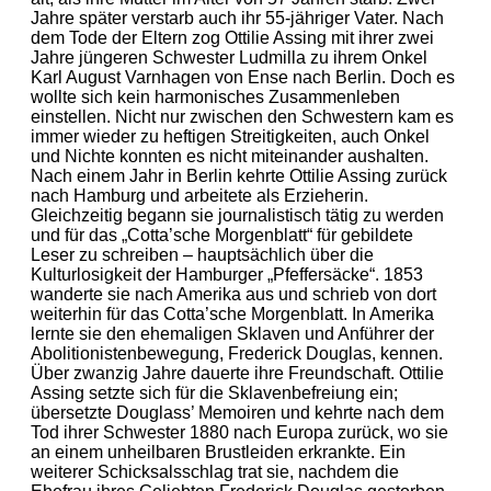
Jahre später verstarb auch ihr 55-jähriger Vater. Nach
dem Tode der Eltern zog Ottilie Assing mit ihrer zwei
Jahre jüngeren Schwester Ludmilla zu ihrem Onkel
Karl August Varnhagen von Ense nach Berlin. Doch es
wollte sich kein harmonisches Zusammenleben
einstellen. Nicht nur zwischen den Schwestern kam es
immer wieder zu heftigen Streitigkeiten, auch Onkel
und Nichte konnten es nicht miteinander aushalten.
Nach einem Jahr in Berlin kehrte Ottilie Assing zurück
nach Hamburg und arbeitete als Erzieherin.
Gleichzeitig begann sie journalistisch tätig zu werden
und für das „Cotta’sche Morgenblatt“ für gebildete
Leser zu schreiben – hauptsächlich über die
Kulturlosigkeit der Hamburger „Pfeffersäcke“. 1853
wanderte sie nach Amerika aus und schrieb von dort
weiterhin für das Cotta’sche Morgenblatt. In Amerika
lernte sie den ehemaligen Sklaven und Anführer der
Abolitionistenbewegung, Frederick Douglas, kennen.
Über zwanzig Jahre dauerte ihre Freundschaft. Ottilie
Assing setzte sich für die Sklavenbefreiung ein;
übersetzte Douglass’ Memoiren und kehrte nach dem
Tod ihrer Schwester 1880 nach Europa zurück, wo sie
an einem unheilbaren Brustleiden erkrankte. Ein
weiterer Schicksalsschlag trat sie, nachdem die