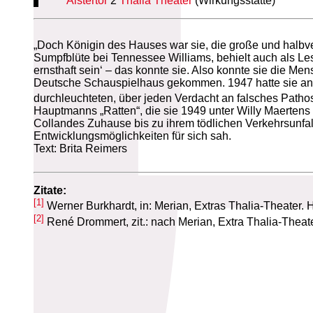
Alstertor
2
Thalia Theater
(Wirkungsstätte)
„Doch Königin des Hauses war sie, die große und halbv
Sumpfblüte bei Tennessee Williams, behielt auch als Les
ernsthaft sein‘ – das konnte sie. Also konnte sie die 
Deutsche Schauspielhaus gekommen. 1947 hatte sie a
durchleuchteten, über jeden Verdacht an falsches Path
Hauptmanns „Ratten“, die sie 1949 unter Willy Maertens 
Collandes Zuhause bis zu ihrem tödlichen Verkehrsunfall
Entwicklungsmöglichkeiten für sich sah.
Text: Brita Reimers
Zitate:
[1]
Werner Burkhardt, in: Merian, Extras Thalia-Theater.
[2]
René Drommert, zit.: nach Merian, Extra Thalia-Thea