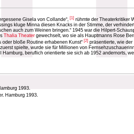
[1]
ergessene Gisela von Collande“,
rühmte der Theaterkritiker W
sings kluge Minna diesen Knacks in der Stimme, der verhindert,
Menschen auch zum Weinen bringen.“ 1945 war die Hilpert-Schau
ns
Thalia Theater
gewechselt, wo sie als Hauptmanns Rose Bernd 
[2]
os oder bloße Routine erhabenen Kunst“
präsentierte, wie der
zuerst spielte, wurde sie für Millionen von Fernsehzuschauerin
 Hamburg, beruflich orientierte sie sich ab 1952 andernorts, we
 Hamburg 1993.
ter. Hamburg 1993.