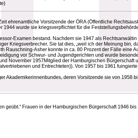
te)
it ehrenamtliche Vorsitzende der ÖRA (Öffentliche Rechtsausk
1944 wurde sie kriegsverpflichtet für die Feststellungsbehör
Assessor-Examen bestand. Nachdem sie 1947 als Rechtsanwälti
iger Kriegsverbrecher. Sie tat dies, „weil ich der Meinung bin,
ith Rauschning-Asher konnte in ca. 80 Prozent der Fälle eine A
rteidigung vor Schwur- und Jugendgerichten und wurde besonde
und November 1957Mitglied der Hamburgischen Bürgerschaft
vertriebenen und Entrechteten)). Von 1957 bis 1961 fuingier
er Akademikerinnenbundes, deren Vorsitzende sie von 1958 bi
ällen geübt.“ Frauen in der Hamburgischen Bürgerschaft 1946 bi