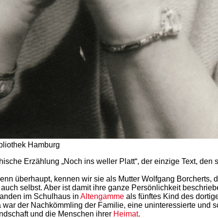
bibliothek Hamburg
ische Erzählung „Noch ins weller Platt“, der einzige Text, den 
 Wenn überhaupt, kennen wir sie als Mutter Wolfgang Borcherts,
 ja auch selbst. Aber ist damit ihre ganze Persönlichkeit beschr
landen im Schulhaus in
Altengamme
als fünftes Kind des dorti
a war der Nachkömmling der Familie, eine uninteressierte und sc
Landschaft und die Menschen ihrer
Heimat
.