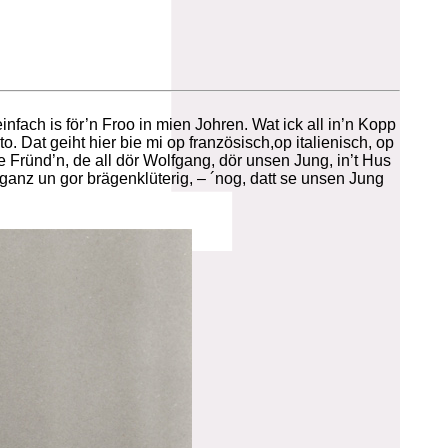
infach is för’n Froo in mien Johren. Wat ick all in’n Kopp
o. Dat geiht hier bie mi op französisch,op italienisch, op
e Fründ’n, de all dör Wolfgang, dör unsen Jung, in’t Hus
ganz un gor brägenklüterig, – ´nog, datt se unsen Jung