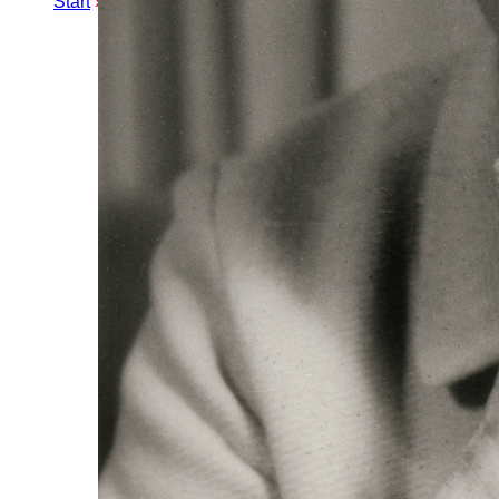
Start
»
Erweiterte Suche
» Hertha Borchert