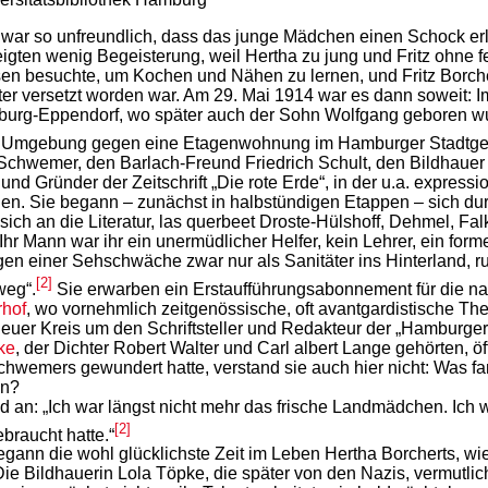
r so unfreundlich, dass das junge Mädchen einen Schock erlitt
igten wenig Begeisterung, weil Hertha zu jung und Fritz ohne f
sen besuchte, um Kochen und Nähen zu lernen, und Fritz Borch
ter versetzt worden war. Am 29. Mai 1914 war es dann soweit: 
urg-Eppendorf, wo später auch der Sohn Wolfgang geboren wu
he Umgebung gegen eine Etagenwohnung im Hamburger Stadtgebie
Schwemer, den Barlach-Freund Friedrich Schult, den Bildhauer
und Gründer der Zeitschrift „Die rote Erde“, in der u.a. expressi
nen. Sie begann – zunächst in halbstündigen Etappen – sich d
h an die Literatur, las querbeet Droste-Hülshoff, Dehmel, Falke
hr Mann war ihr ein unermüdlicher Helfer, kein Lehrer, ein forme
gen einer Sehschwäche zwar nur als Sanitäter ins Hinterland, r
[2]
weg“.
Sie erwarben ein Erstaufführungsabonnement für die na
hof
, wo vornehmlich zeitgenössische, oft avantgardistische Th
uer Kreis um den Schriftsteller und Redakteur der „Hamburger 
ke
, der Dichter Robert Walter und Carl albert Lange gehörten
chwemers gewundert hatte, verstand sie auch hier nicht: Was fa
en?
nd an: „Ich war längst nicht mehr das frische Landmädchen. Ic
[2]
braucht hatte.“
ann die wohl glücklichste Zeit im Leben Hertha Borcherts, wi
. Die Bildhauerin Lola Töpke, die später von den Nazis, vermutl