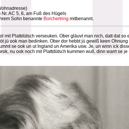
Wohnadresse)
b Nr. AC 5, 6, am Fuß des Hügels
 ihrem Sohn benannte
Borchertring
mitbenannt.
ol mit Plattdütsch verseuken. Ober gläuvt man nich, datt dat so e
at möt jü ook man bedinken. Ober dor hebbt jü gewiß keen Ohnung t
kummt se ook un ut Ingland un Amerika usw. Je, un winn ick diss
rok, nu ook noch mit Plattdütsch kummen wull, dinn warrt se je 