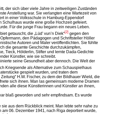
, der sich über viele Jahre in zeitweiligen Zuständen
este Anstellung war. Sie verlangten eine Wartezeit von
ert in einer Volksschule in Hamburg-Eppendorf
Im Schulhaus wurde eine große Hochzeit gefeiert.
rde. Für die junge Frau begann ein neues Leben.
[2]
t getauscht, die „Lüd’ vun’n Diek“
gegen den
 Opfermann, den Pädagogen und Schriftsteller Höller
onistische Autoren und Maler veröffentlichten. Sie fühlte
urch die gesamte Geschichte durchzukämpfen,
, Tieck, Hölderlin, Stifter und lernte Dada-Gedichte
nder Künstler, wie sie schreibt.
uinierte seine Gesundheit aber dennoch. Die Welt der
ch Kriegsende als Alternative zum Schauspielhaus
eaterstücke gespielt wurden, und traten dem
Zeitung“ H.W. Fischer, zu dem der Bildhauer Wield, die
, öffnete sich ihnen. Man las gemeinsam moderne Dramen
nden alle diese Künstlerinnen und Künstler an ihnen,
h war blaß geworden und sehr empfindsam. Es wurde
e sie aus dem Rückblick meint. Man lebte sehr nahe zu
ich am 06. Dezember 1941, nach Riga deportiert wurde,