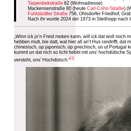
Tarpenbekstraße
82 (Wohnadresse)
Mackensenstraße 80 (heute
Carl-Cohn-Straße
) (
Fuhlsbüttler Straße
756, Ohlsdorfer Friedhof, Gra
Nach ihr wurde 2024 der 1973 in Steilhopp nach
„Winn ick jo’n Freid moken kann, will ick dat woll noch m
hebben mutt, bie datt, wat hier all an’t Hus randrifft, d
chinesisch, op japonisch, op griechisch, un ut Portugal 
kummt un dat nich so licht hebbt mit uns’ hochdütsche Sp
[1]
verstoht, uns’ Hochdütsch.“