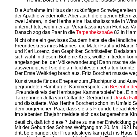
Die Aufnahme im Haus der zukünftigen Schwiegereltern wa
der Apathie wiederholte. Aber auch die eigenen Eltern ze
zwei Jahren, in der Hertha eine Haushaltsschule in Win
unterrichtete, wohin er auf Veranlassung von Herthas Va
Danach zog das Paar in die
Tarpenbekstraße
82 in Hamb
Nicht ohne ein gewisses Zaudern hatte sie die ländlic
Freundeskreis ihres Mannes: die Maler Paul und Martin 
und Karl Lorenz, den Graphiker, Schriftsteller, Dadaisten 
sich wohl in diesem Boheme-Kreis, wollte mitreden kön
angefangen bei der Völkerwanderung! Dann machte sie sic
auswendig, weil sie die am leichtesten behalten konnte. I
Der Erste Weltkrieg brach aus. Fritz Borchert musste we
Kunst wurde für das Ehepaar zum „Fluchtpunkt und Aus
gegründeten Hamburger Kammerspiele am
Besenbinder
„Freundeskreis der Hamburger Kammerspiele“ bei. Ein ne
Tänzerinnen Jutta von Collande, Gertrud und
Ursula Fal
und diskutierte. Was Hertha Borchert schon im Umfeld S
dem bürgerlichen Paar, dass sie als Freunde betrachtet
Im siebenten Ehejahr meldete sich das langersehnte Ki
deutlich, daß ich diese 7 Jahre zu meiner Entwicklung ge
Mit der Geburt des Sohnes Wolfgang am 20. Mai 1921 beg
dritt beieinander, der Freundeskreis kam jetzt ins Haus