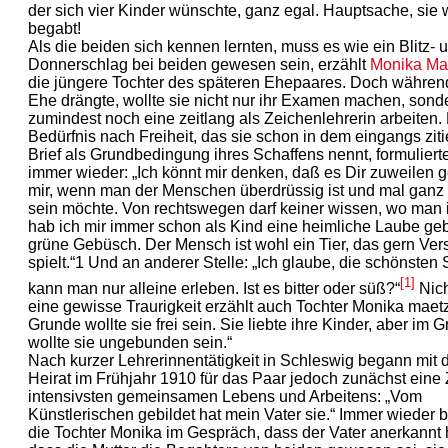
der sich vier Kinder wünschte, ganz egal. Hauptsache, sie 
begabt!
Als die beiden sich kennen lernten, muss es wie ein Blitz- 
Donnerschlag bei beiden gewesen sein, erzählt
Monika Ma
die jüngere Tochter des späteren Ehepaares. Doch während
Ehe drängte, wollte sie nicht nur ihr Examen machen, sond
zumindest noch eine zeitlang als Zeichenlehrerin arbeiten.
Bedürfnis nach Freiheit, das sie schon in dem eingangs ziti
Brief als Grundbedingung ihres Schaffens nennt, formulierte
immer wieder: „Ich könnt mir denken, daß es Dir zuweilen g
mir, wenn man der Menschen überdrüssig ist und mal ganz 
sein möchte. Von rechtswegen darf keiner wissen, wo man i
hab ich mir immer schon als Kind eine heimliche Laube geb
grüne Gebüsch. Der Mensch ist wohl ein Tier, das gern Ver
spielt.“1 Und an anderer Stelle: „Ich glaube, die schönsten
[1]
kann man nur alleine erleben. Ist es bitter oder süß?“
Nich
eine gewisse Traurigkeit erzählt auch Tochter Monika maetz
Grunde wollte sie frei sein. Sie liebte ihre Kinder, aber im 
wollte sie ungebunden sein.“
Nach kurzer Lehrerinnentätigkeit in Schleswig begann mit 
Heirat im Frühjahr 1910 für das Paar jedoch zunächst eine 
intensivsten gemeinsamen Lebens und Arbeitens: „Vom
Künstlerischen gebildet hat mein Vater sie.“ Immer wieder b
die Tochter Monika im Gespräch, dass der Vater anerkannt