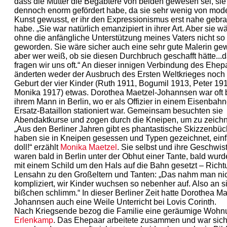
dass die Mutter die Begabtere von beiden gewesen sei, sie
dennoch enorm gefördert habe, da sie sehr wenig von mod
Kunst gewusst, er ihr den Expressionismus erst nahe gebra
habe. „Sie war natürlich emanzipiert in ihrer Art. Aber sie w
ohne die anfängliche Unterstützung meines Vaters nicht so
geworden. Sie wäre sicher auch eine sehr gute Malerin ge
aber wer weiß, ob sie diesen Durchbruch geschafft hätte...
fragen wir uns oft.“ An dieser innigen Verbindung des Ehep
änderten weder der Ausbruch des Ersten Weltkrieges noch 
Geburt der vier Kinder (Ruth 1911, Bogumil 1913, Peter 19
Monika 1917) etwas. Dorothea Maetzel-Johannsen war oft 
ihrem Mann in Berlin, wo er als Offizier in einem Eisenbahn
Ersatz-Bataillon stationiert war. Gemeinsam besuchten sie
Abendaktkurse und zogen durch die Kneipen, um zu zeich
„Aus den Berliner Jahren gibt es phantastische Skizzenbüc
haben sie in Kneipen gesessen und Typen gezeichnet, ein
doll!“ erzählt
Monika Maetzel
. Sie selbst und ihre Geschwis
waren bald in Berlin unter der Obhut einer Tante, bald wurd
mit einem Schild um den Hals auf die Bahn gesetzt – Richt
Lensahn zu den Großeltern und Tanten: „Das nahm man nic
kompliziert, wir Kinder wuchsen so nebenher auf. Also an s
bißchen schlimm.“ In dieser Berliner Zeit hatte Dorothea Ma
Johannsen auch eine Weile Unterricht bei Lovis Corinth.
Nach Kriegsende bezog die Familie eine geräumige Woh
Erlenkamp
. Das Ehepaar arbeitete zusammen und war sich