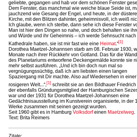
geliebte, gegangen und hab vor dem schönen Fenster ges
Dem Fenster, das manchmal wie weiche blaue Seide ist, 
jauchzend wie Gesang der Engel, und heute, in der düster
Kirche, mit den Blitzen dahinter, geheimnisvoll, ich weiß nic
Ich glaube, wenn ich sterbe, dann sehe ich diese Fenster vo
Man ist hier den Dingen so nahe, und doch behalten sie ih
und Würde und ihr Geheimnis – ich werde Sehnsucht nach
[1]
Kathedrale haben, sie ist mir fast wie eine
Heimat
.“
Dorothea Maetzel-Johannsen starb am 08. Februar 1930, 
Monate nach ihrer Rückkehr von Gotland. Das für die Wand
des Planetariums entworfene Deckengemälde konnte sie n
mehr selbst ausführen. „Und ich bin doch nun mal so
vergnügungssüchtig, daß ich am liebsten einen langen
Spaziergang mit Dir machte. Also auf Wiedersehen in einer
[1]
rosigeren Welt...“,
schreibt sie an den Bildhauer Friedrich
der ebenfalls Gründungsmitglied der Hamburgischen Seze
war und der 1931 für Dorothea Maetzel-Johannsen eine
Gedächtnisausstellung im Kunstverein organisierte, in der 1
Werke zusammen mit seinen gezeigt wurden.
Seit 1960 gibt es in Hamburg
Volksdorf
einen
Maetzelweg
.
Text: Brita Reimers
Zitate: