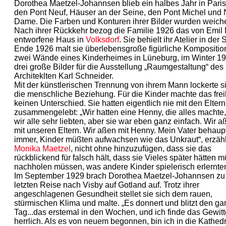
Dorothea Maetzel-Johannsen blieb ein halbes Jahr in Paris
den Pont Neuf, Häuser an der Seine, den Pont Michel und 
Dame. Die Farben und Konturen ihrer Bilder wurden weiche
Nach ihrer Rückkehr bezog die Familie 1926 das von Emil
entworfene Haus in
Volksdorf
. Sie behielt ihr Atelier in der 
Ende 1926 malt sie überlebensgroße figürliche Kompositio
zwei Wände eines Kinderheimes in Lüneburg, im Winter 1
drei große Bilder für die Ausstellung „Raumgestaltung“ des
Architeklten Karl Schneider.
Mit der künstlerischen Trennung von ihrem Mann lockerte s
die menschliche Beziehung. Für die Kinder machte das frei
keinen Unterschied. Sie hatten eigentlich nie mit den Eltern
zusammengelebt: „Wir hatten eine Henny, die alles machte,
wir alle sehr liebten, aber sie war eben ganz einfach. Wir a
mit unseren Eltern. Wir aßen mit Henny. Mein Vater behaup
immer, Kinder müßten aufwachsen wie das Unkraut“, erzähl
Monika Maetzel
, nicht ohne hinzuzufügen, dass sie das
rückblickend für falsch hält, dass sie Vieles später hätten
nachholen müssen, was andere Kinder spielerisch erlernte
Im September 1929 brach Dorothea Maetzel-Johannsen zu 
letzten Reise nach Visby auf Gotland auf. Trotz ihrer
angeschlagenen Gesundheit stellet sie sich dem rauen,
stürmischen Klima und malte. „Es donnert und blitzt den g
Tag...das erstemal in den Wochen, und ich finde das Gewitt
herrlich. Als es von neuem begonnen, bin ich in die Kathedr