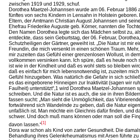
zwischen 1919 und 1929, schuf.
Dorothea Maetzel-Johannsen wurde am 06. Februar 1886 a
fünftes von sechs Kindern in Lensahn in Holstein geboren.
Eltern, der Amtmann Christian August Johannsen und sein
Ehefrau Friederike Auguste geb. Körner, nannten die Tocht
Den Namen Dorothea legte sich das Mädchen selbst zu, al
entdeckte, dass sein Geburtstag, der 06. Februar, Dorothea,
Schutzheiligen der Gärtner, geweiht ist. „Die Natur ist mir e
Freundin, die mich versenkt in einen schönen Traum. Mehr, 
mir zuzeiten das Gefühl einer grenzenlosen Wollust, in dem
vollkommen versinken kann. Ich spüre, daß es heute noch s
ist wie in der Kindheit und daß es wohl stets so bleiben wir
daß es einfach für mich lebensnotwendig ist, zuzeiten mic
Gefühl hinzugeben. Was natürlich die Gefahr in sich schlie
es das eingeborene Hinneigen zur Inaktivität (sagen wir ruh
Faulheit) unterstützt“,1 wird Dorothea Maetzel-Johannsen s
schreiben. Und die Natur ist es auch, die sie in ihren Bilder
fassen sucht: „Man sieht die Unmöglichkeit, das Vibrierend
fortwährend sich Wandelnde zu geben, daß die Natur eigen
unfaßlich ist. Man möchte ein Gleichnis dafür finden, und da
schwer. Und doch muß mans können oder man soll die Fin
[1]
davon lassen.“
Dora war schon als Kind von zarter Gesundheit. Die damal
Behandlung ihres Gelenkrheumatismus mit Arsen führte zu