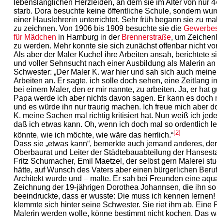
lebenslänglichen Herzleiden, an dem sie im Alter von nur 
starb. Dora besuchte keine öffentliche Schule, sondern wu
einer Hauslehrerin unterrichtet. Sehr früh begann sie zu m
zu zeichnen. Von 1906 bis 1909 besuchte sie die
Gewerbes
für Mädchen
in Hamburg in der
Brennerstraße
, um Zeichenl
zu werden. Mehr konnte sie sich zunächst offenbar nicht vor
Als aber der Maler Kuchel ihre Arbeiten ansah, berichtete si
und voller Sehnsucht nach einer Ausbildung als Malerin an
Schwester: „Der Maler K. war hier und sah sich auch meine
Arbeiten an. Er sagte, ich solle doch sehen, eine Zeitlang in
bei einem Maler, den er mir nannte, zu arbeiten. Ja, er hat g
Papa werde ich aber nichts davon sagen. Er kann es doch n
und es würde ihn nur traurig machen. Ich freue mich aber d
K. meine Sachen mal richtig kritisiert hat. Nun weiß ich jede
daß ich etwas kann. Oh, wenn ich doch mal so ordentlich l
[2]
könnte, wie ich möchte, wie wäre das herrlich.“
Dass sie „etwas kann“, bemerkte auch jemand anderes, der
Oberbaurat und Leiter der Städtebauabteilung der Hansesta
Fritz Schumacher, Emil Maetzel, der selbst gern Malerei stu
hätte, auf Wunsch des Vaters aber einen bürgerlichen Beruf e
Architekt wurde und – malte. Er sah bei Freunden eine aqua
Zeichnung der 19-jährigen Dorothea Johannsen, die ihn so
beeindruckte, dass er wusste: Die muss ich kennen lernen!
klemmte sich hinter seine Schwester. Sie riet ihm ab. Eine F
Malerin werden wolle, könne bestimmt nicht kochen. Das w