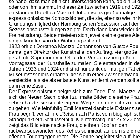
so nahe, dass man oft nicht unterscheiden kann, ob ein Bild
oder von ihm stammt. In dieser Zeit zwischen 1919 und 19
entstanden Dorothea Maetzel-Johannsens großformatige
expressionistische Kompositionen, die sie, ebenso wie ihr
Gründungsmitglied der Hamburgischen Sezession, auf den
Sezessionsausstellungen zeigte. Doch dann kam wieder d
Freiheitsdrang. Beide mieteten sich jeweils ein eigenes Atel
einige Minuten von der Wohnung entfernt.
1923 erhielt Dorothea Maetzel-Johannsen von Gustav Paul
damaligen Direktor der Kunsthalle, den Auftrag, vier große
gerahmte Supraporten in Öl für den Vorraum zum großen
Vortragssaal der Kunsthalle zu malen. Sie entstanden in d
Jahren 1923 und 1924 und sind nur dank der mutigen Tat e
Museumstischlers erhalten, der sie in einer Zwischenwand
versteckte, als sie als entartete Kunst entfernt werden sollt
dann eine Zäsur.
Der Expressionismus neigte sich zum Ende. Emil Maetzel
sich der Neuen Sachlichkeit zu, malte Bilder, die seine Frau
sehr schätzte, sie suchte eigene Wege...er redete ihr zu, na
zu gehen. Wie feinfühlig Emil Maetzel damit die Existenz s
Frau begriff, verrät ihre „Reise nach Paris, vom biographis
Standpunkt ein Schlüsselbild. Kleinformatig, nur 27 x 23 cm
zeigt das Bild eine nackte Frau, die ihren Kopf an den
rückwärtsgewandten des Rehes schmiegt, auf dem sie ein
offenen Tor entgegen reitet. Die Sonne begleitet sie auf ih