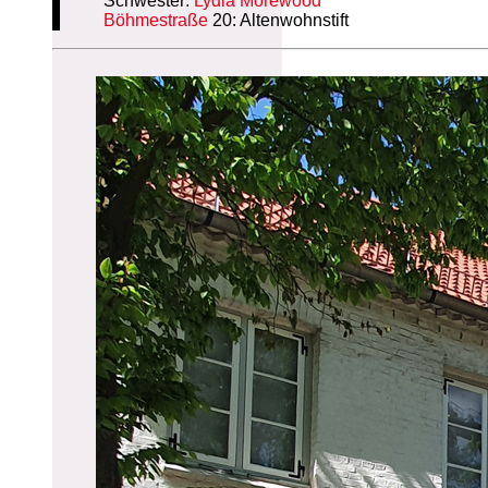
Schwester:
Lydia Morewood
Böhmestraße
20: Altenwohnstift