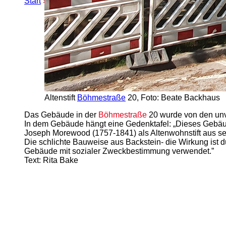
Start
»
Erweiterte Suche
» Helene Morewood
Altenstift
Böhmestraße
20, Foto: Beate Backhaus
Das Gebäude in der
Böhmestraße
20 wurde von den unv
In dem Gebäude hängt eine Gedenktafel: „Dieses Gebä
Joseph Morewood (1757-1841) als Altenwohnstift aus sei
Die schlichte Bauweise aus Backstein- die Wirkung ist d
Gebäude mit sozialer Zweckbestimmung verwendet.”
Text: Rita Bake