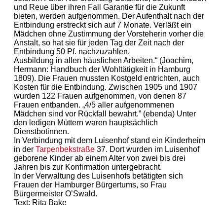
und Reue über ihren Fall Garantie für die Zukunft
bieten, werden aufgenommen. Der Aufenthalt nach der
Entbindung erstreckt sich auf 7 Monate. Verläßt ein
Mädchen ohne Zustimmung der Vorsteherin vorher die
Anstalt, so hat sie für jeden Tag der Zeit nach der
Entbindung 50 Pf. nachzuzahlen.
Ausbildung in allen häuslichen Arbeiten.“ (Joachim,
Hermann: Handbuch der Wohltätigkeit in Hamburg
1809). Die Frauen mussten Kostgeld entrichten, auch
Kosten für die Entbindung. Zwischen 1905 und 1907
wurden 122 Frauen aufgenommen, von denen 87
Frauen entbanden. „4/5 aller aufgenommenen
Mädchen sind vor Rückfall bewahrt.” (ebenda) Unter
den ledigen Müttern waren hauptsächlich
Dienstbotinnen.
In Verbindung mit dem Luisenhof stand ein Kinderheim
in der
Tarpenbekstraße
37. Dort wurden im Luisenhof
geborene Kinder ab einem Alter von zwei bis drei
Jahren bis zur Konfirmation untergebracht.
In der Verwaltung des Luisenhofs betätigten sich
Frauen der Hamburger Bürgertums, so Frau
Bürgermeister O’Swald.
Text: Rita Bake