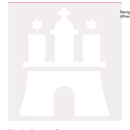
Navig
öffne