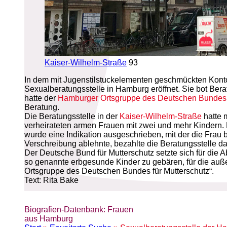
Kaiser-Wilhelm-Straße
93
In dem mit Jugenstilstuckelementen geschmückten Kontor
Sexualberatungsstelle in Hamburg eröffnet. Sie bot Be
hatte der
Hamburger Ortsgruppe des Deutschen Bundes f
Beratung.
Die Beratungsstelle in der
Kaiser-Wilhelm-Straße
hatte 
verheirateten armen Frauen mit zwei und mehr Kindern. 
wurde eine Indikation ausgeschrieben, mit der die Frau 
Verschreibung ablehnte, bezahlte die Beratungsstelle d
Der Deutsche Bund für Mutterschutz setzte sich für die 
so genannte erbgesunde Kinder zu gebären, für die auß
Ortsgruppe des Deutschen Bundes für Mutterschutz“.
Text: Rita Bake
Biografien-Datenbank: Frauen
aus Hamburg