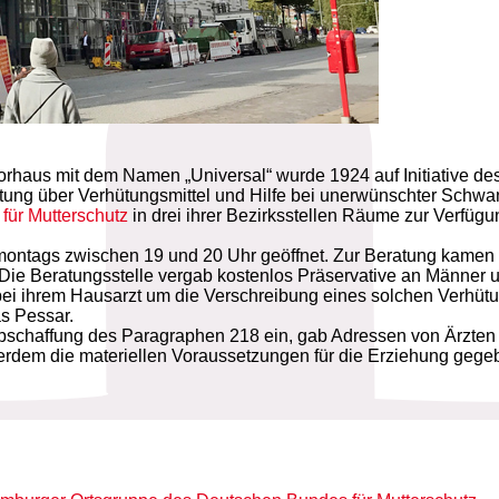
haus mit dem Namen „Universal“ wurde 1924 auf Initiative des 
ratung über Verhütungsmittel und Hilfe bei unerwünschter Schw
ür Mutterschutz
in drei ihrer Bezirksstellen Räume zur Verfügu
montags zwischen 19 und 20 Uhr geöffnet. Zur Beratung kamen 
Die Beratungsstelle vergab kostenlos Präservative an Männer un
bei ihrem Hausarzt um die Verschreibung eines solchen Verhütun
as Pessar.
Abschaffung des Paragraphen 218 ein, gab Adressen von Ärzten 
erdem die materiellen Voraussetzungen für die Erziehung geg