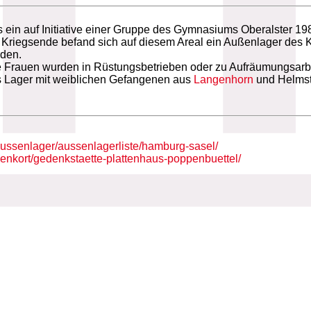
 ein auf Initiative einer Gruppe des Gymnasiums Oberalster 198
s Kriegsende befand sich auf diesem Areal ein Außenlager des
rden.
re Frauen wurden in Rüstungsbetrieben oder zu Aufräumungsarbei
s Lager mit weiblichen Gefangenen aus
Langenhorn
und Helmst
ssenlager/aussenlagerliste/hamburg-sasel/
nkort/gedenkstaette-plattenhaus-poppenbuettel/