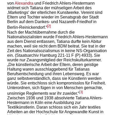
von
Alexandra
und Friedrich Ahlers-Hestermann
widmet sich Tatiana der mühseligen Arbeit des
‚Marketings‘ der elterlichen Kunstwerke. Vereint sind
Eltern und Tochter wieder im Senatsgrab der Stadt
Berlin auf dem Dankes- und Nazareth-Friedhof in
[2]
Berlin-Reinickendorf.“
Nach der Machtübernahme durch die
Nationalsozialisten wurde Friedrich Ahlers-Hestermann
aus dem Dienst entlassen, Tatiana durfte kein Abitur
machen, weil sie nicht dem BDM beitrat. Sie trat in der
Zeit des Nationalsozialismus in keine NS-Organisation
ein. (Staatsarchiv Hamburg 221-11 F (P) 4933). Sie
wurde nur Zwangsmitglied der Reichskulturkammer.
„Die künstlerische Arbeit der Eltern, deren geistige
Haltung waren ausschlaggebend für Tatianas
Berufsentscheidung und ihren Lebensweg. Es war
ganz selbstverständlich, dass sie Künstlerin werden
würde. Sie entschloss sich kompromisslos für Freiheit.
Unterordnen, sich fügen in von Menschen gemachte,
[3]
unsinnige Reglements war ihr zuwider.“
Zwischen 1936 und 1938 absolvierte Tatiana Ahlers-
Hestermann in Köln eine Ausbildung zur
Textilkünstlerin. Daran schloss sich ein Jahr textiles
Arbeiten an der Hochschule für Angewandte Kunst in