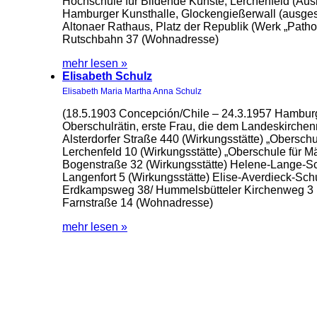
Hochschule für Bildende Künste, Lerchenfeld (Aus
Hamburger Kunsthalle, Glockengießerwall (ausges
Altonaer Rathaus, Platz der Republik (Werk „Path
Rutschbahn 37 (Wohnadresse)
mehr lesen »
Elisabeth Schulz
Elisabeth Maria Martha Anna Schulz
(18.5.1903 Concepción/Chile – 24.3.1957 Hambur
Oberschulrätin, erste Frau, die dem Landeskirchenr
Alsterdorfer Straße 440 (Wirkungsstätte) „Oberschu
Lerchenfeld 10 (Wirkungsstätte) „Oberschule für 
Bogenstraße 32 (Wirkungsstätte) Helene-Lange-S
Langenfort 5 (Wirkungsstätte) Elise-Averdieck-Sc
Erdkampsweg 38/ Hummelsbütteler Kirchenweg 3 (W
Farnstraße 14 (Wohnadresse)
mehr lesen »