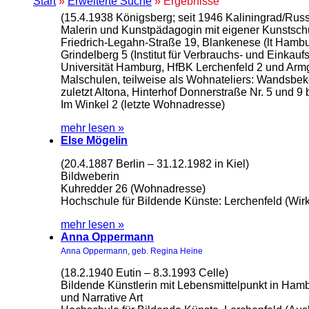
Start
»
Erweiterte Suche
» Ergebnisse
(15.4.1938 Königsberg; seit 1946 Kaliningrad/Ru
Malerin und Kunstpädagogin mit eigener Kunstsch
Friedrich-Legahn-Straße 19, Blankenese (lt Ham
Grindelberg 5 (Institut für Verbrauchs- und Einkauf
Universität Hamburg, HfBK Lerchenfeld 2 und Arm
Malschulen, teilweise als Wohnateliers: Wandsbe
zuletzt Altona, Hinterhof Donnerstraße Nr. 5 und 9 
Im Winkel 2 (letzte Wohnadresse)
mehr lesen »
Else Mögelin
(20.4.1887 Berlin – 31.12.1982 in Kiel)
Bildweberin
Kuhredder 26 (Wohnadresse)
Hochschule für Bildende Künste: Lerchenfeld (Wirk
mehr lesen »
Anna Oppermann
Anna Oppermann, geb. Regina Heine
(18.2.1940 Eutin – 8.3.1993 Celle)
Bildende Künstlerin mit Lebensmittelpunkt in Hamb
und Narrative Art