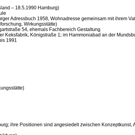
ssland – 18.5.1990 Hamburg)
ule
burger Adressbuch 1958, Wohnadresse gemeinsam mit ihrem Vat
sforschung, Wirkungsstätte)
gartstraße 54, ehemals Fachbereich Gestaltung
ker Keksfabrik, Königstraße 1; im Hammoniabad an der Mundsb
bis 1991
ungsstätte)
urg; ihre Positionen sind angesiedelt zwischen Konzeptkunst, A