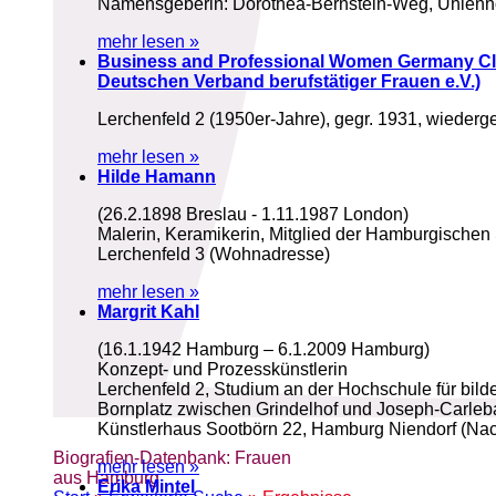
Namensgeberin: Dorothea-Bernstein-Weg, Uhlenho
mehr lesen »
Business and Professional Women Germany Club
Deutschen Verband berufstätiger Frauen e.V.)
Lerchenfeld 2 (1950er-Jahre), gegr. 1931, wieder
mehr lesen »
Hilde Hamann
(26.2.1898 Breslau - 1.11.1987 London)
Malerin, Keramikerin, Mitglied der Hamburgischen
Lerchenfeld 3 (Wohnadresse)
mehr lesen »
Margrit Kahl
(16.1.1942 Hamburg – 6.1.2009 Hamburg)
Konzept- und Prozesskünstlerin
Lerchenfeld 2, Studium an der Hochschule für bild
Bornplatz zwischen Grindelhof und Joseph-Carleba
Künstlerhaus Sootbörn 22, Hamburg Niendorf (Nac
Biografien-Datenbank: Frauen
mehr lesen »
aus Hamburg
Erika Mintel