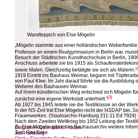
Wandteppich von Else Mögelin
„Mögelin stammte aus einer holländischen Weberfamilie, 
Professor an einem Realgymnasium in Berlin war, musste 
Besuch der Städtischen Kunsthochschule in Berlin, 190
Anschluss arbeitete sie bis 1915 als Schaufensterdekorat
sowie Malen. Gleichzeitig betätigte sie sich als Malerin.“
1919 Eintritt ins Bauhaus Weimar, begann mit Töpferarbe
von Paul Klee. Im Jahr darauf führte sie die Ausbildung i
Weberei des Bauhauses Weimar.
Auf ihrem künstlerischen Weg entschied sich Mögelin fü
[3]
zunächst eine eigene Werkstatt unterhielt.“
Ab 1927 bis 1945 leitete sie die Textilklasse an der Werks
In der NS-Zeit trat Else Mögelin nicht der NSDAP bei. 
Frauenwerkes. (Staatsarchiv Hamburg 211-11 Ed 7924)
Nach dem Zweiten Weltkrieg bis 1952 Leitung der Texti
Zu Else Mögelin gibt es im Bauhausarchiv weitere Infor
Biografien-Datenbank: Frauen
Text: Rita Bake
aus Hamburg