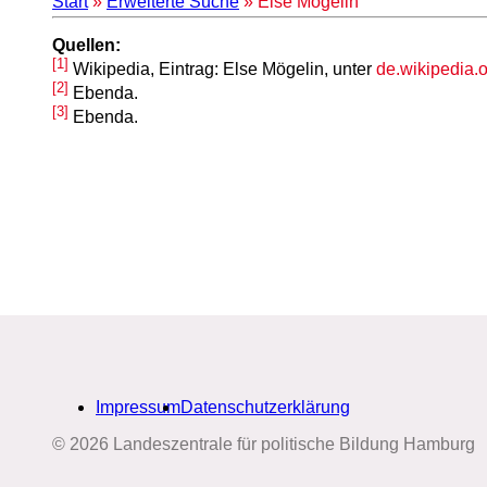
Start
»
Erweiterte Suche
» Else Mögelin
Quellen:
[1]
Wikipedia, Eintrag: Else Mögelin, unter
de.wikipedia
[2]
Ebenda.
[3]
Ebenda.
Impressum
Datenschutzerklärung
© 2026 Landeszentrale für politische Bildung Hamburg