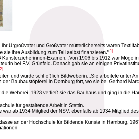
ihr Urgroßvater und Großvater mütterlicherseits waren Textilfa
[1]
sie ihre Ausbildung zum Teil selbst finanzieren.“
6 Kunsterzieherinnen-Examen. „Von 1906 bis 1912 war Mögelin 
eurin bei F.V. Grünfeld. Danach gab sie an einigen Privatinstit
[2]
iten und wurde schließlich Bildweberin. „Sie arbeitete unter A
n der Bauhaustöpferei in Dornburg fort, wo sie bei Gerhard Marck
r die Weberei. 1923 verließ sie das Bauhaus und ging in die 
chule für gestaltende Arbeit in Stettin.
Sie war ab 1934 Mitglied der NSV, ebenfalls ab 1934 Mitglied 
lklasse an der Hochschule für Bildende Künste in Hamburg, 196
mationen.