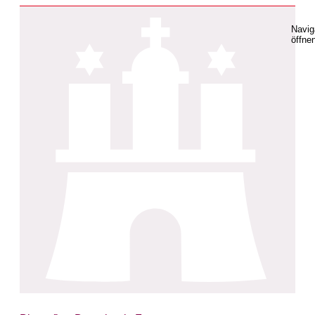
Navig
öffne