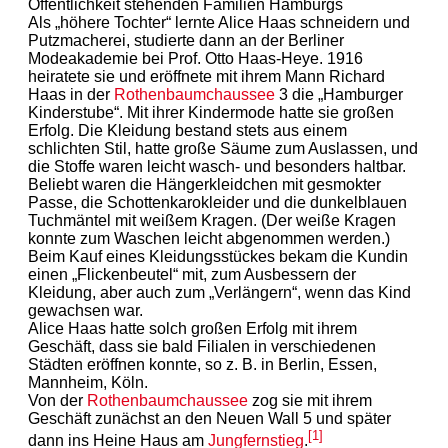
Öffentlichkeit stehenden Familien Hamburgs
Als „höhere Tochter“ lernte Alice Haas schneidern und
Putzmacherei, studierte dann an der Berliner
Modeakademie bei Prof. Otto Haas-Heye. 1916
heiratete sie und eröffnete mit ihrem Mann Richard
Haas in der
Rothenbaumchaussee
3 die „Hamburger
Kinderstube“. Mit ihrer Kindermode hatte sie großen
Erfolg. Die Kleidung bestand stets aus einem
schlichten Stil, hatte große Säume zum Auslassen, und
die Stoffe waren leicht wasch- und besonders haltbar.
Beliebt waren die Hängerkleidchen mit gesmokter
Passe, die Schottenkarokleider und die dunkelblauen
Tuchmäntel mit weißem Kragen. (Der weiße Kragen
konnte zum Waschen leicht abgenommen werden.)
Beim Kauf eines Kleidungsstückes bekam die Kundin
einen „Flickenbeutel“ mit, zum Ausbessern der
Kleidung, aber auch zum „Verlängern“, wenn das Kind
gewachsen war.
Alice Haas hatte solch großen Erfolg mit ihrem
Geschäft, dass sie bald Filialen in verschiedenen
Städten eröffnen konnte, so z. B. in Berlin, Essen,
Mannheim, Köln.
Von der
Rothenbaumchaussee
zog sie mit ihrem
Geschäft zunächst an den Neuen Wall 5 und später
[1]
dann ins Heine Haus am
Jungfernstieg
.