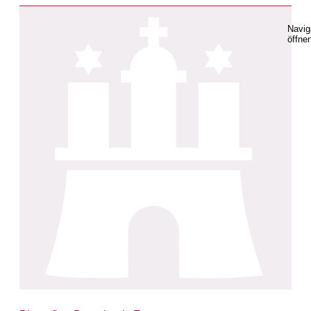
Navig
öffne