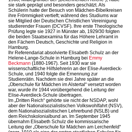
sie stark geprägt und besonders geschätzt. Als
Schülerin hatte der Besuch von Mädchen-Bibelkreisen
ihre Frömmigkeit vertieft; während des Studiums war
sie Mitglied der Deutschen Christlichen Vereinigung
studierender Frauen (DCVSF). Ihre erste Theologische
Prüfung legte sie 1927 in Münster ab, 1929/30 folgten
die beiden Staatsexamina für das Höhere Lehramt in
den Fächern Deutsch, Geschichte und Religion in
Hamburg.
Ihr Referendariat absolvierte Elisabeth Schulz an der
Helene-Lange-Schule in Hamburg bei
Emmy
Beckmann
(1880-1967). Seit 1930 war sie
wissenschaftliche Hilfslehrerin an der Elise-Averdieck-
Schule, und 1940 folgte die Ernennung zur
Studienrätin. Nachdem sie drei Jahre später an die
„Oberschule für Mädchen im Alstertal“ versetzt worden
war, wurde ihr 1944 vorübergehend die Leitung der
Elise-Averdieck-Schule übertragen.
Im „Dritten Reich“ gehörte sie nicht der NSDAP, wohl
aber der Nationalsozialistischen Volkswohlfahrt (NSV),
dem Nationalsozialistischen Lehrerbund (NSLB) und
dem Reichskolonialbund an. Im September 1945
übernahm Elisabeth Schulz die kommissarische
Leitung der „Oberschule für Mädchen am Lerchenfeld“