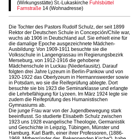
(Wirkungsstätte) St.-Lukaskirche
Fuhlsbüttel
Farnstraße
14 (Wohnadresse)
Die Tochter des Pastors Rudolf Schulz, der seit 1899
Rektor der Deutschen Schule in Concepción/Chile war,
wuchs ab 1906 in Deutschland auf. Sie erhielt eine für
die damalige Epoche ausgezeichnete Mädchen-
Ausbildung: Von 1909-1911 besuchte sie die
Volksschule in Langengrassau im Regierungsbezirk
Merseburg, von 1912-1916 die gehobene
Mädchenschule in Luckau (Niederlausitz). Darauf
folgten drei Jahre Lyzeum in Berlin-Pankow und von
1920-1922 das Oberlyzeum in Hermannswerder sowie
in Potsdam, wo sie die Reifeprüfung ablegte. Dort
besuchte sie bis 1923 die Seminarklasse und erlangte
die Lehrbefähigung für Lyzeen. Im März 1924 legte sie
zudem die Reifeprüfung des Humanistischen
Gymnasiums ab.
Die junge Frau war von der Jugendbewegung stark
beeinflusst. So studierte Elisabeth Schulz zwischen
1923 uns 1928 evangelische Theologie, Germanistik
und Geschichte in Leipzig, Tübingen, Münster und
Hamburg. Karl Barth, einer ihrer Professoren, (1886-
1968, Mitbegründer der „Bekennenden Kirche“), habe