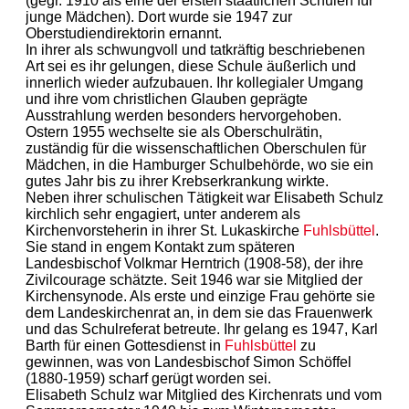
(gegr. 1910 als eine der ersten staatlichen Schulen für
junge Mädchen). Dort wurde sie 1947 zur
Oberstudiendirektorin ernannt.
In ihrer als schwungvoll und tatkräftig beschriebenen
Art sei es ihr gelungen, diese Schule äußerlich und
innerlich wieder aufzubauen. Ihr kollegialer Umgang
und ihre vom christlichen Glauben geprägte
Ausstrahlung werden besonders hervorgehoben.
Ostern 1955 wechselte sie als Oberschulrätin,
zuständig für die wissenschaftlichen Oberschulen für
Mädchen, in die Hamburger Schulbehörde, wo sie ein
gutes Jahr bis zu ihrer Krebserkrankung wirkte.
Neben ihrer schulischen Tätigkeit war Elisabeth Schulz
kirchlich sehr engagiert, unter anderem als
Kirchenvorsteherin in ihrer St. Lukaskirche
Fuhlsbüttel
.
Sie stand in engem Kontakt zum späteren
Landesbischof Volkmar Herntrich (1908-58), der ihre
Zivilcourage schätzte. Seit 1946 war sie Mitglied der
Kirchensynode. Als erste und einzige Frau gehörte sie
dem Landeskirchenrat an, in dem sie das Frauenwerk
und das Schulreferat betreute. Ihr gelang es 1947, Karl
Barth für einen Gottesdienst in
Fuhlsbüttel
zu
gewinnen, was von Landesbischof Simon Schöffel
(1880-1959) scharf gerügt worden sei.
Elisabeth Schulz war Mitglied des Kirchenrats und vom