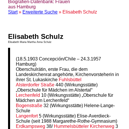
Biografien-Datenbank: Frauen
aus Hamburg
Start
»
Erweiterte Suche
» Elisabeth Schulz
Elisabeth Schulz
Elisabeth Maria Martha Anna Schulz
(18.5.1903 Concepción/Chile – 24.3.1957
Hamburg)
Oberschulrätin, erste Frau, die dem
Landeskirchenrat angehörte, Kirchenvorsteherin in
ihrer St. Lukaskirche
Fuhlsbüttel
Alsterdorfer Straße
440 (Wirkungsstätte)
„Oberschule für Mädchen im Alstertal“
Lerchenfeld
10 (Wirkungsstätte) „Oberschule für
Mädchen am Lerchenfeld“
Bogenstraße
32 (Wirkungsstätte) Helene-Lange-
Schule
Langenfort
5 (Wirkungsstätte) Elise-Averdieck-
Schule (seit 1988 Margarethe-Rothe-Gymnasium)
Erdkampsweg
38/
Hummelsbütteler
Kirchenweg
3