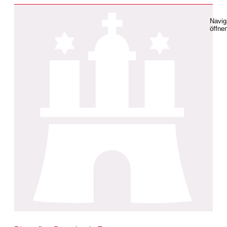
Navig
öffne