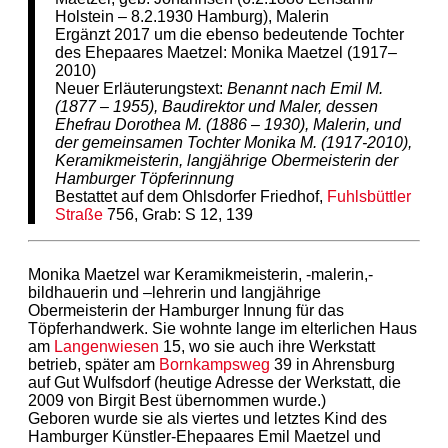
Holstein – 8.2.1930 Hamburg), Malerin
Ergänzt 2017 um die ebenso bedeutende Tochter
des Ehepaares Maetzel: Monika Maetzel (1917–
2010)
Neuer Erläuterungstext:
Benannt nach Emil M.
(1877 – 1955), Baudirektor und Maler, dessen
Ehefrau Dorothea M. (1886 – 1930), Malerin, und
der gemeinsamen Tochter Monika M. (1917-2010),
Keramikmeisterin, langjährige Obermeisterin der
Hamburger Töpferinnung
Bestattet auf dem Ohlsdorfer Friedhof,
Fuhlsbüttler
Straße
756, Grab: S 12, 139
Monika Maetzel war Keramikmeisterin, -malerin,-
bildhauerin und –lehrerin und langjährige
Obermeisterin der Hamburger Innung für das
Töpferhandwerk. Sie wohnte lange im elterlichen Haus
am
Langenwiesen
15, wo sie auch ihre Werkstatt
betrieb, später am
Bornkampsweg
39 in Ahrensburg
auf Gut Wulfsdorf (heutige Adresse der Werkstatt, die
2009 von Birgit Best übernommen wurde.)
Geboren wurde sie als viertes und letztes Kind des
Hamburger Künstler-Ehepaares Emil Maetzel und