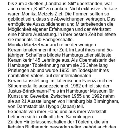
bis zum aktuellen „Landhaus-Stil“ überstanden, war
auch einem „Kniff“ zu danken. Nicht exklusive Unikate
waren Monika Metzels Ziel: Die Formen sollten so
gebildet sein, dass sie Abweichungen vertrugen. Das
ermöglichte Auszubildenden und Mitarbeitenden die
Möglichkeit eigener Erfahrungen und der Werkstatt
eine höhere Auslastung. In ihrer besten Zeit belieferte
sie mehr als 150 Fachgeschäfte.
Monika Maetzel war auch eine der wenigen
Keramikmalerinnen ihrer Zeit. Im Lauf ihres rund 5o-
jährigen Schaffens bildete Hamburgs „dienstälteste
Keramikerin“ 45 Lehrlinge aus. Als Obermeisterin der
Hamburger Töpferinnung nahm sie 35 Jahre lang
Prüfungen ab und wurde 1955, im Todesjahr ihres
namhaften Vaters, auf der internationalen
Keramikausstellung im italienischen Faenza mit der
Silbermedaille ausgezeichnet. 1982 erhielt sie den
Justus-Brinckmann-Preis im Hamburger Museum für
Kunst und Gewerbe. Zwischen 1955 und 1992 nahm
sie an 21 Ausstellungen von Hamburg bis Birmingham,
von Darmstadt bis Hyogo (Japan) teil.
Exponate von ihrer Hand und aus ihrer Werkstatt
befinden sich in öffentlichen Sammlungen.
Zu den Hinterlassenschaften der Töpferin, die am
liebsten Bildhauerin geworden wäre, gehört auch das