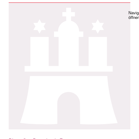
Navig
öffne