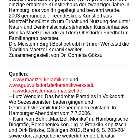
einzige erhaltene Künstlerhaus der zwanziger Jahre in
Hamburg, das von ihr gepflegt und bewahrt wurde.
2003 gegründete „Freundeskreis Künstlerhaus
Maetzel“ bemüht sich um Erhalt und Nutzung des unter
Natur- und Denkmalschutz stehenden Künstlerhauses.
Monika Maetzel wurde auf dem Ohlsdorfer Friedhof im
Familiengrab bestattet.
Die Meisterin Birgit Best betreibt mit ihrer Werkstatt die
Tradition Maetzel-Keramik weiter.
Zusammengestellt von Dr. Cornelia Göksu
Quellen:
–
www.maetzel-keramik.de
und
www.gutwulfsdorf.de/keramikwerkstatt
.
–
www.kuenstlerhaus-maetzel.de
– Lutz Wendler: Das bedrohte Paradies in Volksdorf:
Wo Sezessionisten baden gingen und
Gebrauchskeramik für Generationen entstand. In:
Hamburger Abendblatt vom 7.7.2006.
– Karin von Behr: „Maetzel, Monika“ in: Hamburgische
Biografie, Personenlexikon. Hg. v. Franklin Kopitzsch
und Dirk Britzke, Göttingen 2012, Band 6, S. 203-204
sowie dort angegebene weiterführende Literatur.