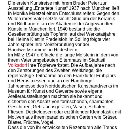
Die ersten Kunstreise mit ihrem Bruder Peter zur
Ausstellung „Entartete Kunst“ 1937 nach München ließ
in Monika Maetzel einen Entschluss reifen: Gegen den
Willen ihres Vater setzte sie ihr Studium der Keramik
und Bildhauerei an der Akademie der Angewandten
Künste in München fort. 1940 bestand sie die
Gesellenprüfung als Töpferin; auf drei Werkstattjahre
bei Helma Klett in Fredelsloh im Solling folgte vier
Jahre später ihre Meisterprüfung vor der
Handwerkskammer in Hildesheim.
Im März 1947 eröffnete die junge Meisterin in dem von
ihrem Vater umgebauten Elternhaus im Stadtteil
Volksdorf
ihre Töpferwerkstatt. Die Aufbaujahre nach
den Zerstörungen des Zweiten Weltkriegs, die
regelmäßige Teilnahme an den Frankfurter Frühjahrs-
und Herbstmessen und an der Hamburger
Jahresmesse des Norddeutschen Kunsthandwerks im
Museum für Kunst und Gewerbe sowie eigene
Atelierausstellungen machten sie bekannt und
sicherten den Absatz von formschönen, charmanten
Geschirren, Gebrauchsgeräten, Vasen, Schalen,
Fliesen, Deckeldosen oder erzählender Kleinplastik mit
Motiven aus ihrem paradiesischen Garten wie Gräser,
Blätter, Früchte, Vögel.
Dass die von ihr entwickelten Rezepturen alle Trends