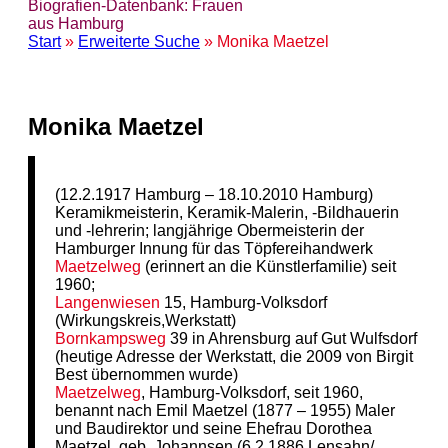
Biografien-Datenbank: Frauen
aus Hamburg
Start
»
Erweiterte Suche
» Monika Maetzel
Monika Maetzel
(12.2.1917 Hamburg – 18.10.2010 Hamburg)
Keramikmeisterin, Keramik-Malerin, -Bildhauerin
und -lehrerin; langjährige Obermeisterin der
Hamburger Innung für das Töpfereihandwerk
Maetzelweg
(erinnert an die Künstlerfamilie) seit
1960;
Langenwiesen
15, Hamburg-Volksdorf
(Wirkungskreis,Werkstatt)
Bornkampsweg
39 in Ahrensburg auf Gut Wulfsdorf
(heutige Adresse der Werkstatt, die 2009 von Birgit
Best übernommen wurde)
Maetzelweg
, Hamburg-Volksdorf, seit 1960,
benannt nach Emil Maetzel (1877 – 1955) Maler
und Baudirektor und seine Ehefrau Dorothea
Maetzel, geb. Johannsen (6.2.1886 Lensahn/