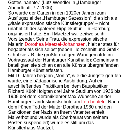
Gottes’ nannte.“ (Lutz Wendler in „Hamburger
Abendblatt, 7.7.2006).
So wurde der Garten in den 1920er Jahren zum
Ausflugsziel der „Hamburger Sezession“, die sich als
„vitale expressionistische Künstlergruppe“ – nicht
unähnlich der späteren Hippiekultur – in Hamburg
organisiert hatte. Emil Maetzel war zeitweise ihr
Vorsitzender. Seine Frau, die expressionistische
Malerin
Dorothea Maetzel-Johannsen
, hielt er stets für
begabter als sich selbst (neben Holzschnitt und Grafik
schuf sie z.B. die großformatigen Wandgemälde im
Vortragssaal der Hamburger Kunsthalle): Gemeinsam
beteiligten sie sich an den alle Künste übergreifenden
Hamburger Künstlerfesten.
Mit 16 Jahren begann „Monja“, wie die Jüngste gerufen
wurde, eine pädagogische Ausbildung. Auf ein
anschließendes Praktikum bei dem Bauplastiker
Richard Küöhl folgten drei Jahre Studium von 1936 bis
1938 bei dem Keramiklehrer Max Wünsche an der
Hamburger Landeskunstschule am
Lerchenfeld
. Nach
dem frühen Tod der Mutter Dorothea 1930 und den
Sanktionen der Nazis an ihrem Vater (er erhielt
Malverbot und wurde als Oberbaurat von seinem
Posten suspendiert) wurde es still um das
Künstlerhaus Maetzel.