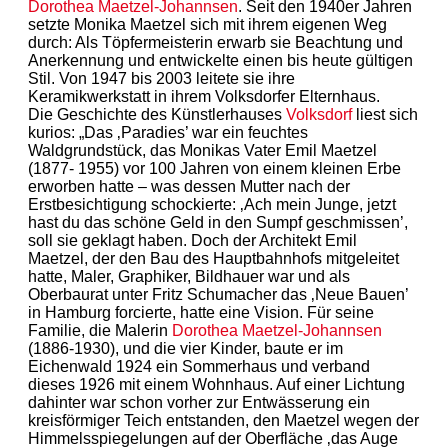
Dorothea Maetzel-Johannsen
. Seit den 1940er Jahren
setzte Monika Maetzel sich mit ihrem eigenen Weg
durch: Als Töpfermeisterin erwarb sie Beachtung und
Anerkennung und entwickelte einen bis heute gültigen
Stil. Von 1947 bis 2003 leitete sie ihre
Keramikwerkstatt in ihrem Volksdorfer Elternhaus.
Die Geschichte des Künstlerhauses
Volksdorf
liest sich
kurios: „Das ‚Paradies’ war ein feuchtes
Waldgrundstück, das Monikas Vater Emil Maetzel
(1877- 1955) vor 100 Jahren von einem kleinen Erbe
erworben hatte – was dessen Mutter nach der
Erstbesichtigung schockierte: ‚Ach mein Junge, jetzt
hast du das schöne Geld in den Sumpf geschmissen’,
soll sie geklagt haben. Doch der Architekt Emil
Maetzel, der den Bau des Hauptbahnhofs mitgeleitet
hatte, Maler, Graphiker, Bildhauer war und als
Oberbaurat unter Fritz Schumacher das ‚Neue Bauen’
in Hamburg forcierte, hatte eine Vision. Für seine
Familie, die Malerin
Dorothea Maetzel-Johannsen
(1886-1930), und die vier Kinder, baute er im
Eichenwald 1924 ein Sommerhaus und verband
dieses 1926 mit einem Wohnhaus. Auf einer Lichtung
dahinter war schon vorher zur Entwässerung ein
kreisförmiger Teich entstanden, den Maetzel wegen der
Himmelsspiegelungen auf der Oberfläche ‚das Auge