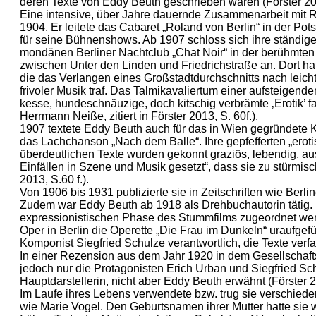
deren Texte von Eddy Beuth geschrieben waren (Förster 20
Eine intensive, über Jahre dauernde Zusammenarbeit mit 
1904. Er leitete das Cabaret „Roland von Berlin“ in der Po
für seine Bühnenshows. Ab 1907 schloss sich ihre ständige
mondänen Berliner Nachtclub „Chat Noir“ in der berühmten
zwischen Unter den Linden und Friedrichstraße an. Dort ha
die das Verlangen eines Großstadtdurchschnitts nach leicht
frivoler Musik traf. Das Talmikavaliertum einer aufsteigend
kesse, hundeschnäuzige, doch kitschig verbrämte ‚Erotik’ 
Herrmann Neiße, zitiert in Förster 2013, S. 60f.).
1907 textete Eddy Beuth auch für das in Wien gegründete K
das Lachchanson „Nach dem Balle“. Ihre gepfefferten „erot
überdeutlichen Texte wurden gekonnt graziös, lebendig, au
Einfällen in Szene und Musik gesetzt“, dass sie zu stürmisch
2013, S.60 f.).
Von 1906 bis 1931 publizierte sie in Zeitschriften wie Berl
Zudem war Eddy Beuth ab 1918 als Drehbuchautorin tätig. 
expressionistischen Phase des Stummfilms zugeordnet we
Oper in Berlin die Operette „Die Frau im Dunkeln“ uraufgefü
Komponist Siegfried Schulze verantwortlich, die Texte ver
In einer Rezension aus dem Jahr 1920 in dem Gesellschafts
jedoch nur die Protagonisten Erich Urban und Siegfried Sc
Hauptdarstellerin, nicht aber Eddy Beuth erwähnt (Förster 2
Im Laufe ihres Lebens verwendete bzw. trug sie verschi
wie Marie Vogel. Den Geburtsnamen ihrer Mutter hatte sie