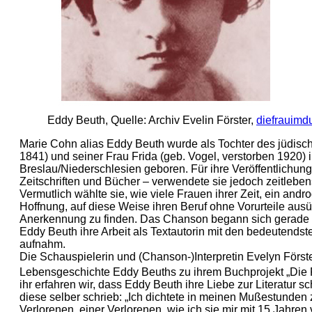
Eddy Beuth, Quelle: Archiv Evelin Förster,
diefrauimd
Marie Cohn alias Eddy Beuth wurde als Tochter des jüdisch
1841) und seiner Frau Frida (geb. Vogel, verstorben 1920)
Breslau/Niederschlesien geboren. Für ihre Veröffentlichunge
Zeitschriften und Bücher – verwendete sie jedoch zeitleb
Vermutlich wählte sie, wie viele Frauen ihrer Zeit, ein an
Hoffnung, auf diese Weise ihren Beruf ohne Vorurteile aus
Anerkennung zu finden. Das Chanson begann sich gerade i
Eddy Beuth ihre Arbeit als Textautorin mit den bedeutend
aufnahm.
Die Schauspielerin und (Chanson-)Interpretin Evelyn Förste
Lebensgeschichte Eddy Beuths zu ihrem Buchprojekt „Die
ihr erfahren wir, dass Eddy Beuth ihre Liebe zur Literatur s
diese selber schrieb: „Ich dichtete in meinen Mußestunden 
Verlorenen, einer Verlorenen, wie ich sie mir mit 15 Jahren v