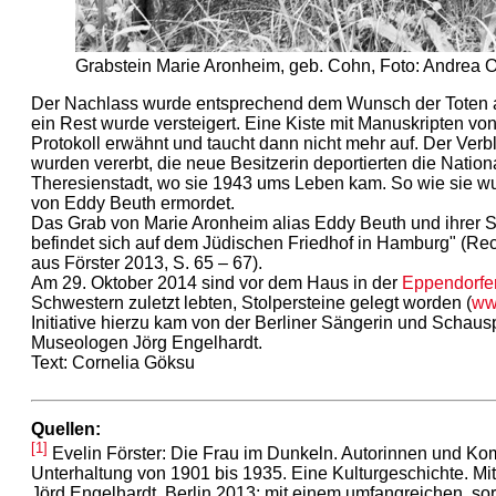
Grabstein Marie Aronheim, geb. Cohn, Foto: Andrea O
Der Nachlass wurde entsprechend dem Wunsch der Toten a
ein Rest wurde versteigert. Eine Kiste mit Manuskripten vo
Protokoll erwähnt und taucht dann nicht mehr auf. Der Verbl
wurden vererbt, die neue Besitzerin deportierten die Natio
Theresienstadt, wo sie 1943 ums Leben kam. So wie sie w
von Eddy Beuth ermordet.
Das Grab von Marie Aronheim alias Eddy Beuth und ihrer 
befindet sich auf dem Jüdischen Friedhof in Hamburg" (Rec
aus Förster 2013, S. 65 – 67).
Am 29. Oktober 2014 sind vor dem Haus in der
Eppendorfe
Schwestern zuletzt lebten, Stolpersteine gelegt worden (
ww
Initiative hierzu kam von der Berliner Sängerin und Schaus
Museologen Jörg Engelhardt.
Text: Cornelia Göksu
Quellen:
[1]
Evelin Förster: Die Frau im Dunkeln. Autorinnen und Ko
Unterhaltung von 1901 bis 1935. Eine Kulturgeschichte. Mi
Jörd Engelhardt. Berlin 2013; mit einem umfangreichen, sorg