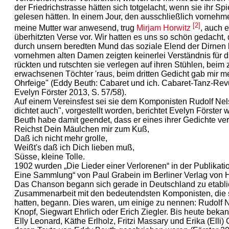
der Friedrichstrasse hätten sich totgelacht, wenn sie ihr S
gelesen hätten. In einem Jour, den ausschließlich vorneh
[2]
meine Mutter war anwesend, trug
Mirjam Horwitz
, auch 
überhitzten Verse vor. Wir hatten es uns so schön gedach
durch unsern beredten Mund das soziale Elend der Dirnen ken
vornehmen alten Damen zeigten keinerlei Verständnis für di
rückten und rutschten sie verlegen auf ihren Stühlen, beim
erwachsenen Töchter 'raus, beim dritten Gedicht gab mir m
Ohrfeige" (Eddy Beuth: Cabaret und ich. Cabaret-Tanz-Revu
Evelyn Förster 2013, S. 57/58).
Auf einem Vereinsfest sei sie dem Komponisten Rudolf Nel
dichtet auch", vorgestellt worden, berichtet Evelyn Förster 
Beuth habe damit geendet, dass er eines ihrer Gedichte ver
Reichst Dein Mäulchen mir zum Kuß,
Daß ich nicht mehr grolle,
Weißt's daß ich Dich lieben muß,
Süsse, kleine Tolle.
1902 wurden „Die Lieder einer Verlorenen“ in der Publikat
Eine Sammlung“ von Paul Grabein im Berliner Verlag von H
Das Chanson begann sich gerade in Deutschland zu etabli
Zusammenarbeit mit den bedeutendsten Komponisten, die 
hatten, begann. Dies waren, um einige zu nennen: Rudolf 
Knopf, Siegwart Ehrlich oder Erich Ziegler. Bis heute beka
Elly Leonard, Käthe Erlholz, Fritzi Massary und Erika (Elli)