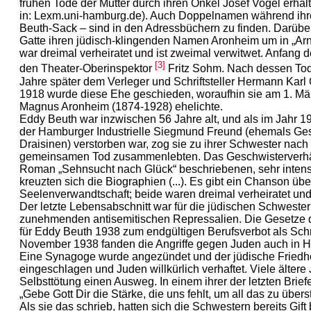
frühen Tode der Mutter durch ihren Onkel Josef Vogel erha
in: Lexm.uni-hamburg.de). Auch Doppelnamen während ihr
Beuth-Sack – sind in den Adressbüchern zu finden. Darüber 
Gatte ihren jüdisch-klingenden Namen Aronheim um in „Ar
war dreimal verheiratet und ist zweimal verwitwet. Anfang 
[3]
den Theater-Oberinspektor
Fritz Sohm. Nach dessen Tod 
Jahre später dem Verleger und Schriftsteller Hermann Karl 
1918 wurde diese Ehe geschieden, woraufhin sie am 1. Mä
Magnus Aronheim (1874-1928) ehelichte.
Eddy Beuth war inzwischen 56 Jahre alt, und als im Jahr 19
der Hamburger Industrielle Siegmund Freund (ehemals Gesc
Draisinen) verstorben war, zog sie zu ihrer Schwester nach
gemeinsamen Tod zusammenlebten. Das Geschwisterverhält
Roman „Sehnsucht nach Glück“ beschriebenen, sehr inten
kreuzten sich die Biographien (...). Es gibt ein Chanson üb
Seelenverwandtschaft; beide waren dreimal verheiratet und
Der letzte Lebensabschnitt war für die jüdischen Schwester
zunehmenden antisemitischen Repressalien. Die Gesetze de
für Eddy Beuth 1938 zum endgültigen Berufsverbot als Schr
November 1938 fanden die Angriffe gegen Juden auch in 
Eine Synagoge wurde angezündet und der jüdische Fried
eingeschlagen und Juden willkürlich verhaftet. Viele älter
Selbsttötung einen Ausweg. In einem ihrer der letzten Brief
„Gebe Gott Dir die Stärke, die uns fehlt, um all das zu übers
Als sie das schrieb, hatten sich die Schwestern bereits Gi