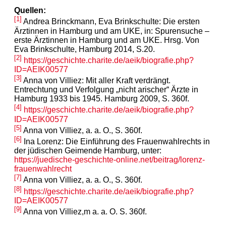
Quellen:
[1]
Andrea Brinckmann, Eva Brinkschulte: Die ersten
Ärztinnen in Hamburg und am UKE, in: Spurensuche –
erste Ärztinnen in Hamburg und am UKE. Hrsg. Von
Eva Brinkschulte, Hamburg 2014, S.20.
[2]
https://geschichte.charite.de/aeik/biografie.php?
ID=AEIK00577
[3]
Anna von Villiez: Mit aller Kraft verdrängt.
Entrechtung und Verfolgung „nicht arischer“ Ärzte in
Hamburg 1933 bis 1945. Hamburg 2009, S. 360f.
[4]
https://geschichte.charite.de/aeik/biografie.php?
ID=AEIK00577
[5]
Anna von Villiez, a. a. O., S. 360f.
[6]
Ina Lorenz: Die Einführung des Frauenwahlrechts in
der jüdischen Geimende Hamburg, unter:
https://juedische-geschichte-online.net/beitrag/lorenz-
frauenwahlrecht
[7]
Anna von Villiez, a. a. O., S. 360f.
[8]
https://geschichte.charite.de/aeik/biografie.php?
ID=AEIK00577
[9]
Anna von Villiez,m a. a. O. S. 360f.