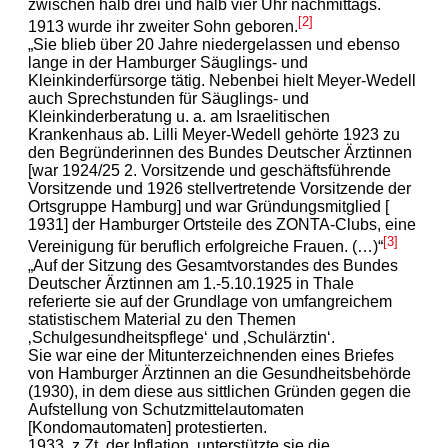
zwischen halb drei und halb vier Uhr nachmittags.
[2]
1913 wurde ihr zweiter Sohn geboren.
„Sie blieb über 20 Jahre niedergelassen und ebenso
lange in der Hamburger Säuglings- und
Kleinkinderfürsorge tätig. Nebenbei hielt Meyer-Wedell
auch Sprechstunden für Säuglings- und
Kleinkinderberatung u. a. am Israelitischen
Krankenhaus ab. Lilli Meyer-Wedell gehörte 1923 zu
den Begründerinnen des Bundes Deutscher Ärztinnen
[war 1924/25 2. Vorsitzende und geschäftsführende
Vorsitzende und 1926 stellvertretende Vorsitzende der
Ortsgruppe Hamburg] und war Gründungsmitglied [
1931] der Hamburger Ortsteile des ZONTA-Clubs, eine
[3]
Vereinigung für beruflich erfolgreiche Frauen. (…)“
„Auf der Sitzung des Gesamtvorstandes des Bundes
Deutscher Ärztinnen am 1.-5.10.1925 in Thale
referierte sie auf der Grundlage von umfangreichem
statistischem Material zu den Themen
‚Schulgesundheitspflege‘ und ‚Schulärztin‘.
Sie war eine der Mitunterzeichnenden eines Briefes
von Hamburger Ärztinnen an die Gesundheitsbehörde
(1930), in dem diese aus sittlichen Gründen gegen die
Aufstellung von Schutzmittelautomaten
[Kondomautomaten] protestierten.
1933, z.Zt. der Inflation, unterstützte sie die