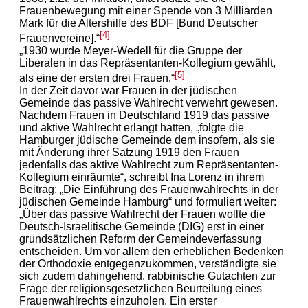
Frauenbewegung mit einer Spende von 3 Milliarden
Mark für die Altershilfe des BDF [Bund Deutscher
[4]
Frauenvereine].“
„1930 wurde Meyer-Wedell für die Gruppe der
Liberalen in das Repräsentanten-Kollegium gewählt,
[5]
als eine der ersten drei Frauen.“
In der Zeit davor war Frauen in der jüdischen
Gemeinde das passive Wahlrecht verwehrt gewesen.
Nachdem Frauen in Deutschland 1919 das passive
und aktive Wahlrecht erlangt hatten, „folgte die
Hamburger jüdische Gemeinde dem insofern, als sie
mit Änderung ihrer Satzung 1919 den Frauen
jedenfalls das aktive Wahlrecht zum Repräsentanten-
Kollegium einräumte“, schreibt Ina Lorenz in ihrem
Beitrag: „Die Einführung des Frauenwahlrechts in der
jüdischen Gemeinde Hamburg“ und formuliert weiter:
„Über das passive Wahlrecht der Frauen wollte die
Deutsch-Israelitische Gemeinde (DIG) erst in einer
grundsätzlichen Reform der Gemeindeverfassung
entscheiden. Um vor allem den erheblichen Bedenken
der Orthodoxie entgegenzukommen, verständigte sie
sich zudem dahingehend, rabbinische Gutachten zur
Frage der religionsgesetzlichen Beurteilung eines
Frauenwahlrechts einzuholen. Ein erster