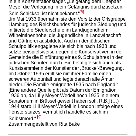
in ein Konzentrationslager. „Es gelang dem Ehepaar
Meyer die Verlegung in ein Gefängnis durchzusetzen.
[8]
Sein Schicksal ist nicht bekannt.“
„Im Mai 1933 übernahm sie den Vorsitz der Ortsgruppe
Hamburg des Reichsbundes für jüdische Siedlung und
initiierte die Siedlerschule im Landjugendheim
Wilhelminenhöhe, die Jugendliche in Landwirtschaft
und Gärtnerei ausbildete. Auch in der jüdischen
Schulpolitik engagierte sie sich bis nach 1933 und
setzte beispielsweise gegen die Konservativen in der
Gemeinde die Einführung eines 9. Schuljahres in den
jüdischen Schulen durch. Sie betätigte sich auch als
Kunstsammlerin der Künstler der ‚Brücke’-Bewegung.
Im Oktober 1935 erlitt sie mit ihrer Familie einen
schweren Autounfall und legte danach alle Ämter
nieder. Die Familie emigrierte 1935 nach England.“
[Eine andere Quelle gibt als Datum der Emigration
1936 an, da Lilly Meyer-Wedell noch 1935 in einem
Sanatorium in Brüssel geweilt haben soll. R.B.] (…)
1944 starb Lilli Meyer-Wedell in London infolge eines
Fenstersturzes, vermutlich handelte es sich im
[9]
Selbstmord.“
Zusammengestellt von Rita Bake