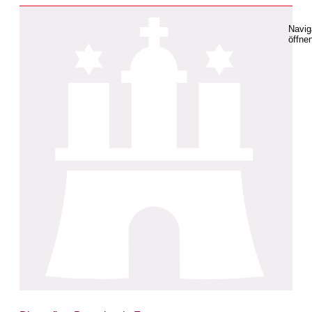
Navig
öffne