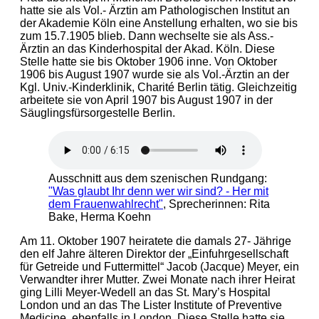
hatte sie als Vol.- Ärztin am Pathologischen Institut an
der Akademie Köln eine Anstellung erhalten, wo sie bis
zum 15.7.1905 blieb. Dann wechselte sie als Ass.-
Ärztin an das Kinderhospital der Akad. Köln. Diese
Stelle hatte sie bis Oktober 1906 inne. Von Oktober
1906 bis August 1907 wurde sie als Vol.-Ärztin an der
Kgl. Univ.-Kinderklinik, Charité Berlin tätig. Gleichzeitig
arbeitete sie von April 1907 bis August 1907 in der
Säuglingsfürsorgestelle Berlin.
Ausschnitt aus dem szenischen Rundgang:
"Was glaubt Ihr denn wer wir sind? - Her mit
dem Frauenwahlrecht"
, Sprecherinnen: Rita
Bake, Herma Koehn
Am 11. Oktober 1907 heiratete die damals 27- Jährige
den elf Jahre älteren Direktor der „Einfuhrgesellschaft
für Getreide und Futtermittel“ Jacob (Jacque) Meyer, ein
Verwandter ihrer Mutter. Zwei Monate nach ihrer Heirat
ging Lilli Meyer-Wedell an das St. Mary’s Hospital
London und an das The Lister Institute of Preventive
Medicine, ebenfalls in London. Diese Stelle hatte sie