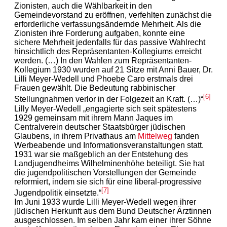
Zionisten, auch die Wählbarkeit in den
Gemeindevorstand zu eröffnen, verfehlten zunächst die
erforderliche verfassungsändernde Mehrheit. Als die
Zionisten ihre Forderung aufgaben, konnte eine
sichere Mehrheit jedenfalls für das passive Wahlrecht
hinsichtlich des Repräsentanten-Kollegiums erreicht
werden. (…) In den Wahlen zum Repräsentanten-
Kollegium 1930 wurden auf 21 Sitze mit Anni Bauer, Dr.
Lilli Meyer-Wedell und Phoebe Caro erstmals drei
Frauen gewählt. Die Bedeutung rabbinischer
[6]
Stellungnahmen verlor in der Folgezeit an Kraft. (…)“
Lilly Meyer-Wedell „engagierte sich seit spätestens
1929 gemeinsam mit ihrem Mann Jaques im
Centralverein deutscher Staatsbürger jüdischen
Glaubens, in ihrem Privathaus am
Mittelweg
fanden
Werbeabende und Informationsveranstaltungen statt.
1931 war sie maßgeblich an der Entstehung des
Landjugendheims Wilhelminenhöhe beteiligt. Sie hat
die jugendpolitischen Vorstellungen der Gemeinde
reformiert, indem sie sich für eine liberal-progressive
[7]
Jugendpolitik einsetzte.“
Im Juni 1933 wurde Lilli Meyer-Wedell wegen ihrer
jüdischen Herkunft aus dem Bund Deutscher Ärztinnen
ausgeschlossen. Im selben Jahr kam einer ihrer Söhne