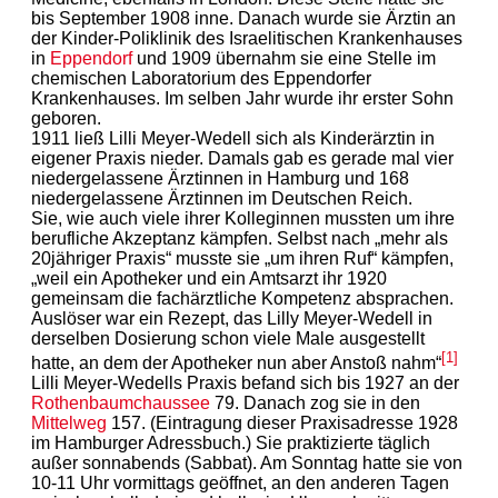
bis September 1908 inne. Danach wurde sie Ärztin an
der Kinder-Poliklinik des Israelitischen Krankenhauses
in
Eppendorf
und 1909 übernahm sie eine Stelle im
chemischen Laboratorium des Eppendorfer
Krankenhauses. Im selben Jahr wurde ihr erster Sohn
geboren.
1911 ließ Lilli Meyer-Wedell sich als Kinderärztin in
eigener Praxis nieder. Damals gab es gerade mal vier
niedergelassene Ärztinnen in Hamburg und 168
niedergelassene Ärztinnen im Deutschen Reich.
Sie, wie auch viele ihrer Kolleginnen mussten um ihre
berufliche Akzeptanz kämpfen. Selbst nach „mehr als
20jähriger Praxis“ musste sie „um ihren Ruf“ kämpfen,
„weil ein Apotheker und ein Amtsarzt ihr 1920
gemeinsam die fachärztliche Kompetenz absprachen.
Auslöser war ein Rezept, das Lilly Meyer-Wedell in
derselben Dosierung schon viele Male ausgestellt
[1]
hatte, an dem der Apotheker nun aber Anstoß nahm“
Lilli Meyer-Wedells Praxis befand sich bis 1927 an der
Rothenbaumchaussee
79. Danach zog sie in den
Mittelweg
157. (Eintragung dieser Praxisadresse 1928
im Hamburger Adressbuch.) Sie praktizierte täglich
außer sonnabends (Sabbat). Am Sonntag hatte sie von
10-11 Uhr vormittags geöffnet, an den anderen Tagen