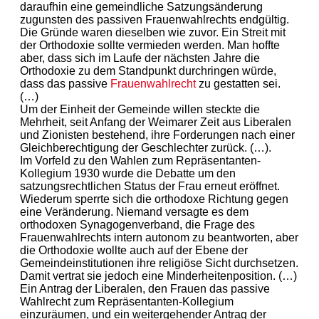
daraufhin eine gemeindliche Satzungsänderung
zugunsten des passiven Frauenwahlrechts endgültig.
Die Gründe waren dieselben wie zuvor. Ein Streit mit
der Orthodoxie sollte vermieden werden. Man hoffte
aber, dass sich im Laufe der nächsten Jahre die
Orthodoxie zu dem Standpunkt durchringen würde,
dass das passive
Frauenwahlrecht
zu gestatten sei.
(…)
Um der Einheit der Gemeinde willen steckte die
Mehrheit, seit Anfang der Weimarer Zeit aus Liberalen
und Zionisten bestehend, ihre Forderungen nach einer
Gleichberechtigung der Geschlechter zurück. (…).
Im Vorfeld zu den Wahlen zum Repräsentanten-
Kollegium 1930 wurde die Debatte um den
satzungsrechtlichen Status der Frau erneut eröffnet.
Wiederum sperrte sich die orthodoxe Richtung gegen
eine Veränderung. Niemand versagte es dem
orthodoxen Synagogenverband, die Frage des
Frauenwahlrechts intern autonom zu beantworten, aber
die Orthodoxie wollte auch auf der Ebene der
Gemeindeinstitutionen ihre religiöse Sicht durchsetzen.
Damit vertrat sie jedoch eine Minderheitenposition. (…)
Ein Antrag der Liberalen, den Frauen das passive
Wahlrecht zum Repräsentanten-Kollegium
einzuräumen, und ein weitergehender Antrag der