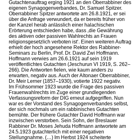
Gutachtenauftrag erging 1921 an den Oberrabbiner des
eigenen Synagogenverbandes, Dr. Samuel Spitzer.
Oberrabbiner Spitzer antwortete am 26.8.1921, er sei
über die Anfrage verwundert, da er bereits früher von
der Kanzel herab anlässlich einer halachischen
Erörterung entschieden habe, dass ‚die Gewährung
des aktiven oder passiven Wahlrechts an Frauen
religionsgesetzlich verboten ist‘. Einen weiteren Auftrag
erhielt der hoch angesehene Rektor des Rabbiner-
Seminars zu Berlin, Prof. Dr. David Zwi Hoffmann.
Hoffmann verwies am 26.6.1921 auf sein 1919
veröffentlichtes Gutachten (Jeschurun VI 1919, S. 262–
266). Die Antworten fielen, wie kaum anders zu
erwarten, negativ aus. Auch der Altonaer Oberrabbiner,
Dr. Meir Lerner (1857–1930), votierte 1922 negativ.
Im Frühsommer 1923 wurde die Frage des passiven
Frauenwahlrechts im Zuge einer grundlegenden
Verfassungsreform der DIG erneut aufgegriffen. Nun
war es der Vorstand des Synagogenverbandes selbst,
der sich nochmals um ein rabbinisches Gutachten
bemühte. Der frühere Gutachter David Hoffmann war
inzwischen verstorben. Sein Sohn, der Breslauer
Rabbiner Dr. Moses Jehuda Hoffmann antwortete am
24.5.1923 gutachterlich mit einer negativen
Stellungnahme. (…) Im Herbst 1924 scheiterte