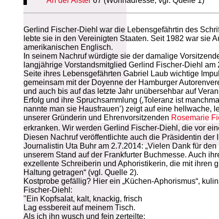
An der Alster
67 (Wohnadresse, vgl. Quelle 1)
Gerlind Fischer-Diehl war die Lebensgefährtin des Schr
lebte sie in den Vereinigten Staaten. Seit 1982 war sie
amerikanischen Englisch.
In seinem Nachruf würdigte sie der damalige Vorsitzend
langjährige Vorstandsmitglied Gerlind Fischer-Diehl am 
Seite ihres Lebensgefährten Gabriel Laub wichtige Impul
gemeinsam mit der Doyenne der Hamburger Autorenver
und auch bis auf das letzte Jahr unübersehbar auf Veran
Erfolg und ihre Spruchsammlung (‚Toleranz ist manchmal
nannte man sie Hausfrauen’) zeigt auf eine hellwache, l
unserer Gründerin und Ehrenvorsitzenden
Rosemarie Fi
erkranken. Wir werden Gerlind Fischer-Diehl, die vor e
Diesen Nachruf veröffentlichte auch die Präsidentin der
Journalistin Uta Buhr am 2.7.2014: „Vielen Dank für den 
unserem Stand auf der Frankfurter Buchmesse. Auch ihr
exzellente Schreiberin und Aphoristikerin, die mit ihren 
Haltung getragen“ (vgl. Quelle 2).
Kostprobe gefällig? Hier ein „Küchen-Aphorismus“, kulin
Fischer-Diehl:
"Ein Kopfsalat, kalt, knackig, frisch
Lag essbereit auf meinem Tisch.
Als ich ihn wusch und fein zerteilte: