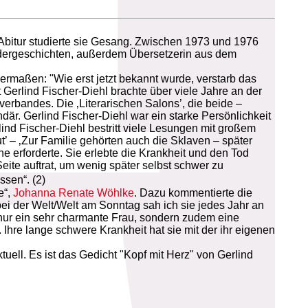
 Abitur studierte sie Gesang. Zwischen 1973 und 1976
Kindergeschichten, außerdem Übersetzerin aus dem
rmaßen: "Wie erst jetzt bekannt wurde, verstarb das
 Gerlind Fischer-Diehl brachte über viele Jahre an der
erbandes. Die ‚Literarischen Salons’, die beide –
är. Gerlind Fischer-Diehl war ein starke Persönlichkeit
ind Fischer-Diehl bestritt viele Lesungen mit großem
’ – ‚Zur Familie gehörten auch die Sklaven – später
e erforderte. Sie erlebte die Krankheit und den Tod
 Seite auftrat, um wenig später selbst schwer zu
ssen“. (2)
e“,
Johanna Renate Wöhlke
. Dazu kommentierte die
bei der Welt/Welt am Sonntag sah ich sie jedes Jahr an
nur ein sehr charmante Frau, sondern zudem eine
. Ihre lange schwere Krankheit hat sie mit der ihr eigenen
uell. Es ist das Gedicht "Kopf mit Herz" von Gerlind