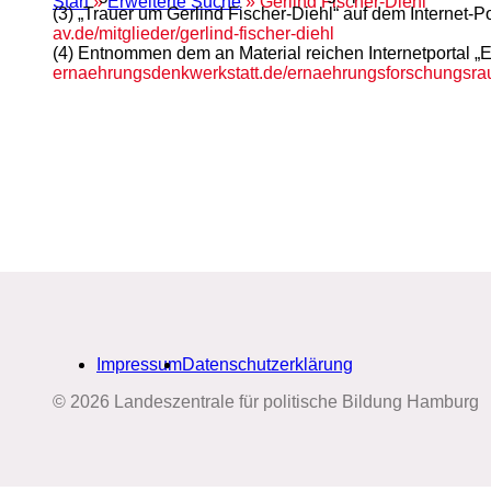
Start
»
Erweiterte Suche
» Gerlind Fischer-Diehl
(3) „Trauer um Gerlind Fischer-Diehl“ auf dem Internet-
av.de/mitglieder/gerlind-fischer-diehl
(4) Entnommen dem an Material reichen Internetportal „Er
ernaehrungsdenkwerkstatt.de/ernaehrungsforschungsraum
Impressum
Datenschutzerklärung
© 2026 Landeszentrale für politische Bildung Hamburg