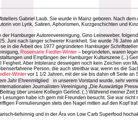
iftstellers Gabriel Laub. Sie wurde in Mainz geboren. Nach dem
 Autorin von Lyrik, Satiren, Aphorismen, Kurzgeschichten und 
e der Hamburger Autorenvereinigung, Gino Leineweber, folgende
25. Juni nach langer schwerer Krankheit. Sie wurde 76 Jahre alt
se in die Arbeit des 1977 gegründeten Hamburger Schriftstellerv
einigung,
Rosemarie Fiedler-Winter
– begründeten, waren legend
staltungen und Empfängen der Hamburger Kulturszene (...) Gerl
 Feigheit. Aber Intoleranz deswegen noch kein Zeichen von Mut
ebenserfahrene Person, die auch streitbar war, wenn es die Sach
edler-Winter
vor 1 1/2 Jahren, mit der sie bis dahin oft Seite an
inem Jahr Ehrenmitglied in unserem Vorstand wurde, sehr vermi
 Internationalen Journalisten-Vereinigung „Die Auswärtige Press
Beitrag über unsere Kollegin Gerlind. (..) Während meiner Zeit 
e Lesungen habe ich gern mit Freunden besucht. Sie war nicht 
griffigen Formulierungen stets den Nagel mitten auf den Kopf traf
arisch-tiefsinnig und in der Ära von Low Carb Superfood hochakt