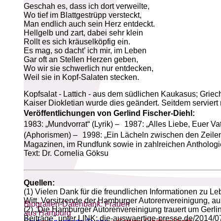
Geschah es, dass ich dort verweilte,
Wo tief im Blattgestrüpp versteckt,
Man endlich auch sein Herz entdeckt.
Hellgelb und zart, dabei sehr klein
Rollt es sich kräuselköpfig ein.
Es mag, so dacht’ ich mir, im Leben
Gar oft an Stellen Herzen geben,
Wo wir sie schwerlich nur entdecken,
Weil sie in Kopf-Salaten stecken.
Kopfsalat - Lattich - aus dem südlichen Kaukasus; Grie
Kaiser Diokletian wurde dies geändert. Seitdem serviert
Veröffentlichungen von Gerlind Fischer-Diehl:
1983: „Mundvorrat“ (Lyrik) – 1987: „Alles Liebe, Euer
(Aphorismen) – 1998: „Ein Lächeln zwischen den Zeilen
Magazinen, im Rundfunk sowie in zahlreichen Anthologie
Text: Dr. Cornelia Göksu
Quellen:
(1) Vielen Dank für die freundlichen Informationen zu
Witt, Vorsitzende der Hamburger Autorenvereinigung, aus
Biografien-Datenbank: Frauen
(2) „Die Hamburger Autorenvereinigung trauert um Gerlin
aus Hamburg
Beiträge" unter LINK: die-auswaertige-presse.de/2014/0