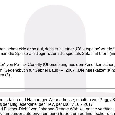
chen schmeckte er so gut, dass er zu einer ‚Götterspeise’ wurd
 man die Speise am Beginn, zum Beispiel als Salat mit Eiern (in
 Vater“ von Patrick Conolly (Übersetzung aus dem Amerikanisc
“ (Gedenkbuch für Gabriel Laub) – 2007: „Die Marskatze“ (Kin
n (3).
 Lebensdaten und Hamburger Wohnadresse; erhalten von Peggy Be
 der Mitgliederkartei der HAV, per Mail v 10.2.2017
d Fischer-Diehl“ von Johanna Renate Wöhlke, online veröffentli
7/hamburger-autorenvereinigung-trauert-um-gerlind-fischer-di