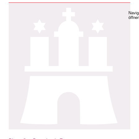
Navig
öffne