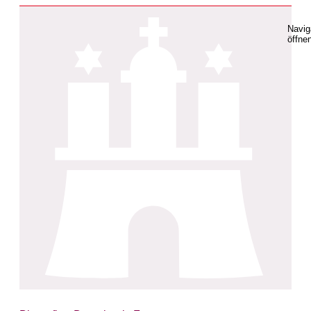
Navig
öffne