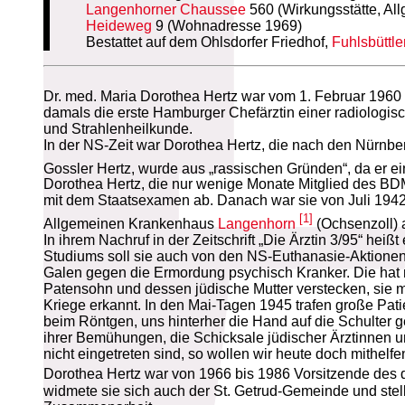
Langenhorner Chaussee
560 (Wirkungsstätte, A
Heideweg
9 (Wohnadresse 1969)
Bestattet auf dem Ohlsdorfer Friedhof,
Fuhlsbüttle
Dr. med. Maria Dorothea Hertz war vom 1. Februar 1960
damals die erste Hamburger Chefärztin einer radiologis
und Strahlenheilkunde.
In der NS-Zeit war Dorothea Hertz, die nach den Nürnber
Gossler Hertz, wurde aus „rassischen Gründen“, da er e
Dorothea Hertz, die nur wenige Monate Mitglied des BD
mit dem Staatsexamen ab. Danach war sie von Juli 194
[1]
Allgemeinen Krankenhaus
Langenhorn
(Ochsenzoll) a
In ihrem Nachruf in der Zeitschrift „Die Ärztin 3/95“ he
Studiums soll sie auch von den NS-Euthanasie-Aktionen
Galen gegen die Ermordung psychisch Kranker. Die hat m
Patensohn und dessen jüdische Mutter verstecken, sie m
Kriege erkannt. In den Mai-Tagen 1945 trafen große Pa
beim Röntgen, uns hinterher die Hand auf die Schulter g
ihrer Bemühungen, die Schicksale jüdischer Ärztinnen u
nicht eingetreten sind, so wollen wir heute doch mithelf
Dorothea Hertz war von 1966 bis 1986 Vorsitzende des 
widmete sie sich auch der St. Getrud-Gemeinde und stell