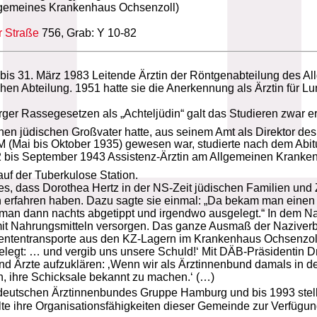
llgemeines Krankenhaus Ochsenzoll)
r Straße
756, Grab: Y 10-82
 bis 31. März 1983 Leitende Ärztin der Röntgenabteilung des 
chen Abteilung. 1951 hatte sie die Anerkennung als Ärztin für
ger Rassegesetzen als „Achteljüdin“ galt das Studieren zwar erl
inen jüdischen Großvater hatte, aus seinem Amt als Direktor d
M (Mai bis Oktober 1935) gewesen war, studierte nach dem Abi
2 bis September 1943 Assistenz-Ärztin am Allgemeinen Krank
uf der Tuberkulose Station.
ißt es, dass Dorothea Hertz in der NS-Zeit jüdischen Familien 
 erfahren haben. Dazu sagte sie einmal: „Da bekam man einen 
an dann nachts abgetippt und irgendwo ausgelegt.“ In dem Nach
it Nahrungsmitteln versorgen. Das ganze Ausmaß der Naziverbr
tiententransporte aus den KZ-Lagern im Krankenhaus Ochsenzol
elegt: … und vergib uns unsere Schuld!‘ Mit DÄB-Präsidentin Dr
nd Ärzte aufzuklären: ‚Wenn wir als Ärztinnenbund damals in d
en, ihre Schicksale bekannt zu machen.‘ (…)
deutschen Ärztinnenbundes Gruppe Hamburg und bis 1993 stellv
te ihre Organisationsfähigkeiten dieser Gemeinde zur Verfügung