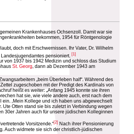
Allgemeinen Krankenhauses Ochsenzoll. Damit war sie
 Lungenkrankheiten bekommen, 1954 für Röntgenologie
aubt, doch mit Erschwernissen. Ihr Vater, Dr. Wilhelm
[1]
es Landesjugendamtes pensioniert.
tur von 1937 bis 1942 Medizin und schloss das Studium
enhaus
St. Georg
, dann ab Dezember 1943 am
und Zwangsarbeitern „beim Überleben half“. Während des
Zettel zugeschoben mit der Predigt des Kardinals von
ruf heißt es weiter: „Anfang 1945 konnte sie ihren
echen hat sie, wie viele andere auch, erst nach dem
l ein. ‚Mein Kollege und ich haben uns abgewechselt
. Ute Otten stand sie bis zuletzt in Verbindung wegen
en 30er Jahren auch für unsere jüdischen Kolleginnen
[2]
ertretende Vorsitzende.“
Nach ihrer Pensionierung
. Auch widmete sie sich der christlich-jüdischen