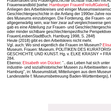
Frauenarbeit und Frauengeschichte sichtbar machen mit A
Frauenwandbild [siehe:
Hamburger FrauenFreiluftGalerie
]
Anliegen des Arbeitskreises und einiger Museumswissensc
Geschlechtergeschichte in die Anfang der 1990er-Jahre no
des Museums einzubringen. Die Forderung, die Frauen- un
allgegenwärtig sein, war hier zwar auf vergleichsweise ge
gab es eine Abteilung zur Frauen- und Geschlechtergeschic
oder minder sichtbare geschlechterspezifische Perspektive
FrauenLesbenStadtBuch. Hamburg 1998, S. 284f)
Heute (2018) gibt es den Arbeitskreis nicht mehr.
Vgl. auch: Wo sind eigentlich die Frauen im Museum?
Elis
Museum. Frauen: Museum. POLITIKEN DES KURATORI
GESCHICHTE UND KUNST. Hg. v. ELKE KRASNY + FRA
284.
Ebenso:
Elisabeth von Dücker
: ".. das Leben hat sich unt
industrie- und sozialhistorischer Museen zu Arbeitswelten 
Hamburg", in: Museumsblatt, Mitteilungen aus dem Museu
Landesstelle f. Museumsbetreuung Baden-Württembergs), H.