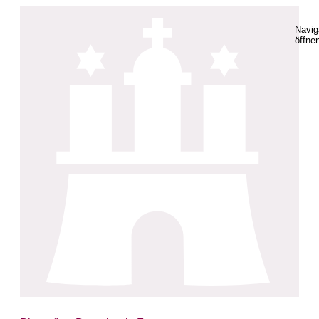
Navig
öffne