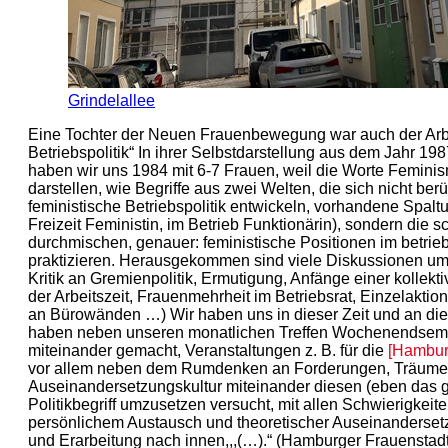
Grindelallee
Eine Tochter der Neuen Frauenbewegung war auch der Arbe
Betriebspolitik“ In ihrer Selbstdarstellung aus dem Jahr 
haben wir uns 1984 mit 6-7 Frauen, weil die Worte Femin
darstellen, wie Begriffe aus zwei Welten, die sich nicht be
feministische Betriebspolitik entwickeln, vorhandene Spaltu
Freizeit Feministin, im Betrieb Funktionärin), sondern die 
durchmischen, genauer: feministische Positionen im betrie
praktizieren. Herausgekommen sind viele Diskussionen um 
Kritik an Gremienpolitik, Ermutigung, Anfänge einer kollekt
der Arbeitszeit, Frauenmehrheit im Betriebsrat, Einzelaktio
an Bürowänden …) Wir haben uns in dieser Zeit und an di
haben neben unseren monatlichen Treffen Wochenendsemi
miteinander gemacht, Veranstaltungen z. B. für die
[Hambur
vor allem neben dem Rumdenken an Forderungen, Träumen,
Auseinandersetzungskultur miteinander diesen (eben das
Politikbegriff umzusetzen versucht, mit allen Schwierigkeit
persönlichem Austausch und theoretischer Auseinanderse
und Erarbeitung nach innen,,,(…).“ (Hamburger Frauenstadt