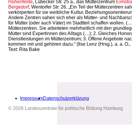
Hohenfelde
, Lübecker Str. 25 a., das Mütterzentrum
Eimsbüt
Bergedorf
, Wentorfer Str. 26. „Ein Teil der Mütterzentren s
verkörperten für sie weibliche Kultur, Beziehungsorientier
Andere Zentren sahen sich eher als Mütter- und Nachbarsch
für Mütter (oder auch Väter) im Stadtteil schaffen wollen. 
Mütterzentren. Sie arbeiteten mehrheitlich mit den grundl
Mütter sind Expertinnen des Alltags (…); 2. Gleiches Honora
Dienstleistungen im Mütterzentrum; 3. Offene Angebote nac
kommen mit und gehören dazu.“ (Ilse Lenz (Hrsg.), a. a. O., 
Text: Rita Bake
Impressum
Datenschutzerklärung
© 2026 Landeszentrale für politische Bildung Hamburg