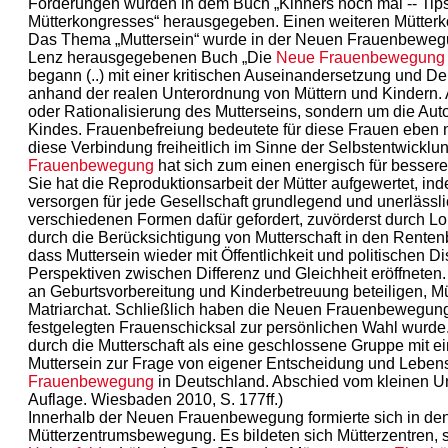
Forderungen wurden in dem Buch „Kinners noch mal -- Tips
Mütterkongresses“ herausgegeben. Einen weiteren Mütterk
Das Thema „Muttersein“ wurde in der Neuen Frauenbewegung
Lenz herausgegebenen Buch „Die
Neue Frauenbewegung
begann (..) mit einer kritischen Auseinandersetzung und Dek
anhand der realen Unterordnung von Müttern und Kindern. 
oder Rationalisierung des Mutterseins, sondern um die Au
Kindes. Frauenbefreiung bedeutete für diese Frauen eben ni
diese Verbindung freiheitlich im Sinne der Selbstentwicklu
Frauenbewegung
hat sich zum einen energisch für bessere
Sie hat die Reproduktionsarbeit der Mütter aufgewertet, in
versorgen für jede Gesellschaft grundlegend und unerlässl
verschiedenen Formen dafür gefordert, zuvörderst durch Lo
durch die Berücksichtigung von Mutterschaft in den Renten
dass Muttersein wieder mit Öffentlichkeit und politischen 
Perspektiven zwischen Differenz und Gleichheit eröffneten.
an Geburtsvorbereitung und Kinderbetreuung beteiligen, 
Matriarchat. Schließlich haben die Neuen Frauenbewegunge
festgelegten Frauenschicksal zur persönlichen Wahl wurde.
durch die Mutterschaft als eine geschlossene Gruppe mit 
Muttersein zur Frage von eigener Entscheidung und Lebensent
Frauenbewegung
in Deutschland. Abschied vom kleinen Un
Auflage. Wiesbaden 2010, S. 177ff.)
Innerhalb der Neuen Frauenbewegung formierte sich in de
Mütterzentrumsbewegung. Es bildeten sich Mütterzentren, 