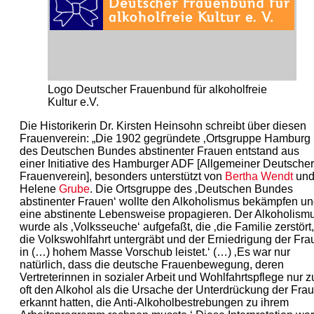
Logo Deutscher Frauenbund für alkoholfreie
Kultur e.V.
Die Historikerin Dr. Kirsten Heinsohn schreibt über diesen
Frauenverein: „Die 1902 gegründete ‚Ortsgruppe Hamburg
des Deutschen Bundes abstinenter Frauen entstand aus
einer Initiative des Hamburger ADF [Allgemeiner Deutscher
Frauenverein], besonders unterstützt von
Bertha Wendt
un
Helene
Grube
. Die Ortsgruppe des ‚Deutschen Bundes
abstinenter Frauen‘ wollte den Alkoholismus bekämpfen u
eine abstinente Lebensweise propagieren. Der Alkoholism
wurde als ‚Volksseuche‘ aufgefaßt, die ‚die Familie zerstört,
die Volkswohlfahrt untergräbt und der Erniedrigung der Fra
in (…) hohem Masse Vorschub leistet.‘ (…) ‚Es war nur
natürlich, dass die deutsche Frauenbewegung, deren
Vertreterinnen in sozialer Arbeit und Wohlfahrtspflege nur z
oft den Alkohol als die Ursache der Unterdrückung der Frau
erkannt hatten, die Anti-Alkoholbestrebungen zu ihrem