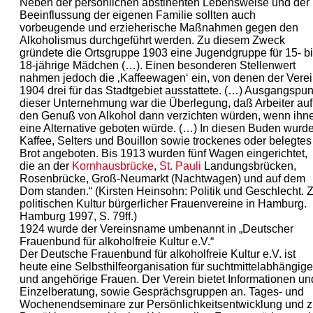
Neben der persönlichen abstinenten Lebensweise und der
Beeinflussung der eigenen Familie sollten auch
vorbeugende und erzieherische Maßnahmen gegen den
Alkoholismus durchgeführt werden. Zu diesem Zweck
gründete die Ortsgruppe 1903 eine Jugendgruppe für 15- b
18-jährige Mädchen (…). Einen besonderen Stellenwert
nahmen jedoch die ‚Kaffeewagen‘ ein, von denen der Vere
1904 drei für das Stadtgebiet ausstattete. (…) Ausgangspun
dieser Unternehmung war die Überlegung, daß Arbeiter auf
den Genuß von Alkohol dann verzichten würden, wenn ihn
eine Alternative geboten würde. (…) In diesen Buden wurd
Kaffee, Selters und Bouillon sowie trockenes oder belegtes
Brot angeboten. Bis 1913 wurden fünf Wagen eingerichtet,
die an der
Kornhausbrücke
,
St. Pauli
Landungsbrücken,
Rosenbrücke, Groß-Neumarkt (Nachtwagen) und auf dem
Dom standen.“ (Kirsten Heinsohn: Politik und Geschlecht. 
politischen Kultur bürgerlicher Frauenvereine in Hamburg.
Hamburg 1997, S. 79ff.)
1924 wurde der Vereinsname umbenannt in „Deutscher
Frauenbund für alkoholfreie Kultur e.V.“
Der Deutsche Frauenbund für alkoholfreie Kultur e.V. ist
heute eine Selbsthilfeorganisation für suchtmittelabhängige
und angehörige Frauen. Der Verein bietet Informationen un
Einzelberatung, sowie Gesprächsgruppen an. Tages- und
Wochenendseminare zur Persönlichkeitsentwicklung und z