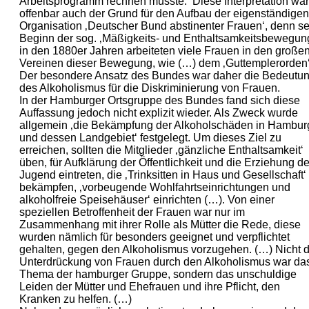
Arbeitsprogramm rechnen musste.‘ Diese Interpretation war
offenbar auch der Grund für den Aufbau der eigenständigen
Organisation ‚Deutscher Bund abstinenter Frauen‘, denn se
Beginn der sog. ‚Mäßigkeits- und Enthaltsamkeitsbewegun
in den 1880er Jahren arbeiteten viele Frauen in den große
Vereinen dieser Bewegung, wie (…) dem ‚Guttemplerorden‘
Der besondere Ansatz des Bundes war daher die Bedeutu
des Alkoholismus für die Diskriminierung von Frauen.
In der Hamburger Ortsgruppe des Bundes fand sich diese
Auffassung jedoch nicht explizit wieder. Als Zweck wurde
allgemein ‚die Bekämpfung der Alkoholschäden in Hambur
und dessen Landgebiet‘ festgelegt. Um dieses Ziel zu
erreichen, sollten die Mitglieder ‚gänzliche Enthaltsamkeit‘
üben, für Aufklärung der Öffentlichkeit und die Erziehung de
Jugend eintreten, die ‚Trinksitten in Haus und Gesellschaft‘
bekämpfen, ‚vorbeugende Wohlfahrtseinrichtungen und
alkoholfreie Speisehäuser‘ einrichten (…). Von einer
speziellen Betroffenheit der Frauen war nur im
Zusammenhang mit ihrer Rolle als Mütter die Rede, diese
wurden nämlich für besonders geeignet und verpflichtet
gehalten, gegen den Alkoholismus vorzugehen. (…) Nicht d
Unterdrückung von Frauen durch den Alkoholismus war da
Thema der hamburger Gruppe, sondern das unschuldige
Leiden der Mütter und Ehefrauen und ihre Pflicht, den
Kranken zu helfen. (…)