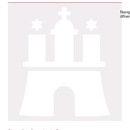
Navig
öffne